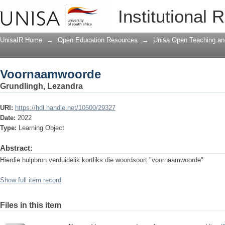
Voornaamwoorde
Institutional 
UnisaIR Home
→
Open Education Resources
→
Unisa Open Teaching and
Voornaamwoorde
Grundlingh, Lezandra
URI:
https://hdl.handle.net/10500/29327
Date:
2022
Type:
Learning Object
Abstract:
Hierdie hulpbron verduidelik kortliks die woordsoort "voornaamwoorde"
Show full item record
Files in this item