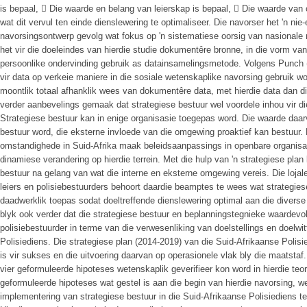
is bepaal,  Die waarde en belang van leierskap is bepaal,  Die waarde van o
wat dit vervul ten einde dienslewering te optimaliseer. Die navorser het 'n nie-
navorsingsontwerp gevolg wat fokus op 'n sistematiese oorsig van nasionale 
het vir die doeleindes van hierdie studie dokumentêre bronne, in die vorm va
persoonlike ondervinding gebruik as datainsamelingsmetode. Volgens Punch
vir data op verkeie maniere in die sosiale wetenskaplike navorsing gebruik 
moontlik totaal afhanklik wees van dokumentêre data, met hierdie data dan die
verder aanbevelings gemaak dat strategiese bestuur wel voordele inhou vir di
Strategiese bestuur kan in enige organisasie toegepas word. Die waarde daarv
bestuur word, die eksterne invloede van die omgewing proaktief kan bestuur.
omstandighede in Suid-Afrika maak beleidsaanpassings in openbare organisa
dinamiese verandering op hierdie terrein. Met die hulp van 'n strategiese plan
bestuur na gelang van wat die interne en eksterne omgewing vereis. Die lojale
leiers en polisiebestuurders behoort daardie beamptes te wees wat strategies
daadwerklik toepas sodat doeltreffende dienslewering optimal aan die diver
blyk ook verder dat die strategiese bestuur en beplanningstegnieke waardevoll
polisiebestuurder in terme van die verwesenliking van doelstellings en doelwi
Polisiediens. Die strategiese plan (2014-2019) van die Suid-Afrikaanse Polisi
is vir sukses en die uitvoering daarvan op operasionele vlak bly die maatst
vier geformuleerde hipoteses wetenskaplik geverifieer kon word in hierdie teoret
geformuleerde hipoteses wat gestel is aan die begin van hierdie navorsing, w
implementering van strategiese bestuur in die Suid-Afrikaanse Polisiediens te