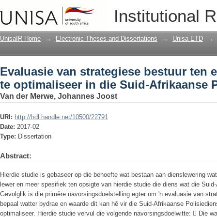
Evaluasie van strategiese bestuur ten e
Institutional 
Suid-Afrikaanse Polisiediens
UnisaIR Home
→
Electronic Theses and Dissertations
→
Unisa ETD
→
Evaluasie van strategiese bestuur ten 
te optimaliseer in die Suid-Afrikaanse 
Van der Merwe, Johannes Joost
URI:
http://hdl.handle.net/10500/22791
Date:
2017-02
Type:
Dissertation
Abstract:
Hierdie studie is gebaseer op die behoefte wat bestaan aan dienslewering wa
lewer en meer spesifiek ten opsigte van hierdie studie die diens wat die Suid
Gevolglik is die primêre navorsingsdoelstelling egter om 'n evaluasie van stra
bepaal watter bydrae en waarde dit kan hê vir die Suid-Afrikaanse Polisiedien
optimaliseer. Hierdie studie vervul die volgende navorsingsdoelwitte:  Die w