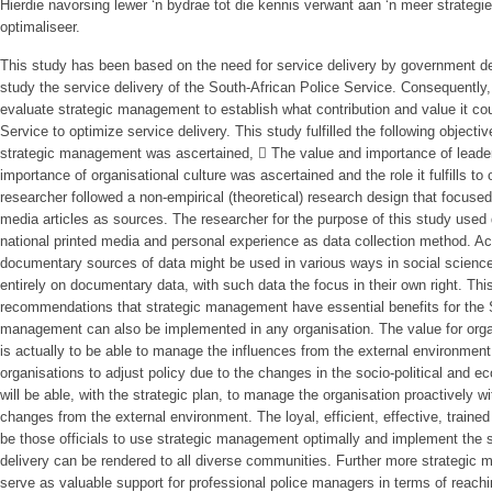
Hierdie navorsing lewer ‘n bydrae tot die kennis verwant aan ‘n meer strategie
optimaliseer.
This study has been based on the need for service delivery by government de
study the service delivery of the South-African Police Service. Consequently,
evaluate strategic management to establish what contribution and value it cou
Service to optimize service delivery. This study fulfilled the following object
strategic management was ascertained,  The value and importance of leade
importance of organisational culture was ascertained and the role it fulfills to
researcher followed a non-empirical (theoretical) research design that focuse
media articles as sources. The researcher for the purpose of this study used
national printed media and personal experience as data collection method. A
documentary sources of data might be used in various ways in social scien
entirely on documentary data, with such data the focus in their own right. Thi
recommendations that strategic management have essential benefits for the S
management can also be implemented in any organisation. The value for org
is actually to be able to manage the influences from the external environment 
organisations to adjust policy due to the changes in the socio-political an
will be able, with the strategic plan, to manage the organisation proactively 
changes from the external environment. The loyal, efficient, effective, train
be those officials to use strategic management optimally and implement the st
delivery can be rendered to all diverse communities. Further more strategic
serve as valuable support for professional police managers in terms of reachi