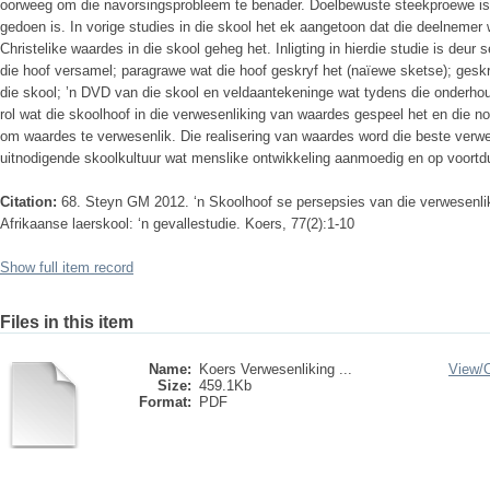
oorweeg om die navorsingsprobleem te benader. Doelbewuste steekproewe is g
gedoen is. In vorige studies in die skool het ek aangetoon dat die deelnemer
Christelike waardes in die skool geheg het. Inligting in hierdie studie is deu
die hoof versamel; paragrawe wat die hoof geskryf het (naïewe sketse); geskr
die skool; ’n DVD van die skool en veldaantekeninge wat tydens die onderho
rol wat die skoolhoof in die verwesenliking van waardes gespeel het en die no
om waardes te verwesenlik. Die realisering van waardes word die beste verwe
uitnodigende skoolkultuur wat menslike ontwikkeling aanmoedig en op voortd
Citation:
68. Steyn GM 2012. ‘n Skoolhoof se persepsies van die verwesenliki
Afrikaanse laerskool: ‘n gevallestudie. Koers, 77(2):1-10
Show full item record
Files in this item
Name:
Koers Verwesenliking ...
View/
Size:
459.1Kb
Format:
PDF