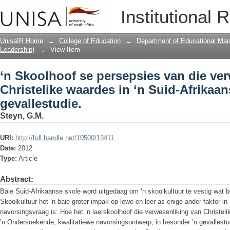
‘n Skoolhoof se persepsies van die ver
Institutional 
Suid-Afrikaanse laerskool: ‘n gevallest
UnisaIR Home
→
College of Education
→
Department of Educational Ma
Leadership)
→
View Item
‘n Skoolhoof se persepsies van die ve
Christelike waardes in ‘n Suid-Afrikaan
gevallestudie.
Steyn, G.M.
URI:
http://hdl.handle.net/10500/13411
Date:
2012
Type:
Article
Abstract:
Baie Suid-Afrikaanse skole word uitgedaag om ’n skoolkultuur te vestig wat bevo
Skoolkultuur het ’n baie groter impak op lewe en leer as enige ander faktor in 
navorsingsvraag is: Hoe het ’n laerskoolhoof die verwesenliking van Christel
’n Ondersoekende, kwalitatiewe navorsingsontwerp, in besonder ’n gevallestu