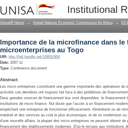
Importance de la microfinance dans le
Institutional 
UnisaIR Home
→
United Nations Economic Commission for Africa
→
ECA
Importance de la microfinance dans le
microenterprises au Togo
URI:
http://hdl.handle.net/10855/909
Date:
2007-11
Type:
Conference document
Abstract:
Les micro entreprises constituent une gamme importante des opérateurs du s
activités ces dernières ont toujours fait face à des problèmes de financement 
Deux grandes sources de financement leur sont disponibles: le financement b
institutions de micro finance. Nul doute que l’accès à un financement modern
empêchant une entreprise de fonctionner efficacement, d'entretenir ou de re
matériel et des services au coût le plus économique, et de se moderniser ou
d'une nouvelle affaire, la plupart des micro entreprises ne peuvent obtenir de
financement des établissements modernes. D'où le recours aux institutions d