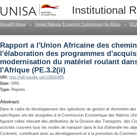
Rapport a l'Union Africaine des chemin
Institutional 
d'acquisition et de modernisation du ma
(PE.3.2(ii)
UnisaIR Home
→
United Nations Economic Commission for Africa
→
ECA
Rapport a l'Union Africaine des chemin
l'élaboration des programmes d'acquisi
modernisation du matériel roulant dans
l'Afrique (PE.3.2(ii)
URI:
http://hdl.handle.net/10855/885
Date:
1991
Type:
Reports
Abstract:
Dans le cadre du développement des opérations de gestion et d'entretien des
spécifiques ont été assignées à la Commission Economique des Nations Unie
figurent celles relevant des attributions de la Division des Transports, des 
activités couvrent tous les modes de transport dans le but d'atteindre les obje
Continent, contribuant ainsi au développement et à la promotion du Commerce 