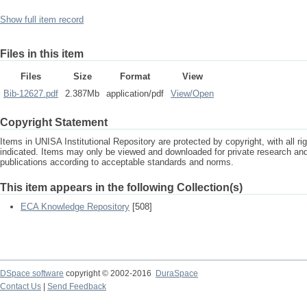
Show full item record
Files in this item
Files
Size
Format
View
Bib-12627.pdf
2.387Mb
application/pdf
View/
Open
Copyright Statement
Items in UNISA Institutional Repository are protected by copyright, with all r
indicated. Items may only be viewed and downloaded for private research a
publications according to acceptable standards and norms.
This item appears in the following Collection(s)
ECA Knowledge Repository
[508]
DSpace software
copyright © 2002-2016
DuraSpace
Contact Us
|
Send Feedback