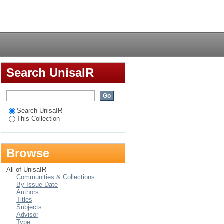
 en 1980-1981 et
Login
Search UnisaIR
Search UnisaIR
This Collection
Browse
All of UnisaIR
Communities & Collections
By Issue Date
Authors
Titles
Subjects
Advisor
Type