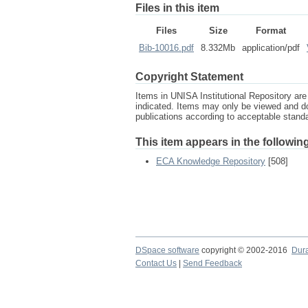
Files in this item
Files
Size
Format
Bib-10016.pdf
8.332Mb
application/pdf
Copyright Statement
Items in UNISA Institutional Repository are 
indicated. Items may only be viewed and d
publications according to acceptable stan
This item appears in the following
ECA Knowledge Repository
[508]
DSpace software
copyright © 2002-2016
Dur
Contact Us
|
Send Feedback