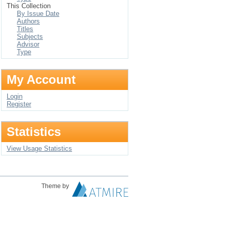
This Collection
By Issue Date
Authors
Titles
Subjects
Advisor
Type
My Account
Login
Register
Statistics
View Usage Statistics
Theme by