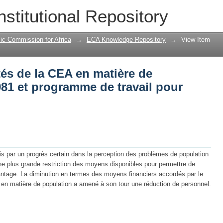
ités de la CEA en matière de population
nstitutional Repository
 pour 1982-1983
ic Commission for Africa
→
ECA Knowledge Repository
→
View Item
tés de la CEA en matière de
81 et programme de travail pour
is par un progrès certain dans la perception des problèmes de population
ne plus grande restriction des moyens disponibles pour permettre de
antage. La diminution en termes des moyens financiers accordés par le
 en matière de population a amené à son tour une réduction de personnel.