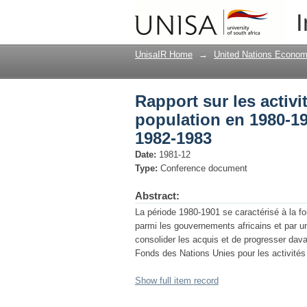
Rapport sur les activ
I
programme de travail
UnisaIR Home
→
United Nations Econom
Rapport sur les activi
population en 1980-19
1982-1983
Date:
1981-12
Type:
Conference document
Abstract:
La période 1980-1901 se caractérisé à la fo
parmi les gouvernements africains et par u
consolider les acquis et de progresser dav
Fonds des Nations Unies pour les activités
Show full item record