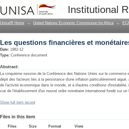
Les questions financières et monétaires
Institutional 
UnisaIR Home
→
United Nations Economic Commission for Africa
→
ECA
Les questions financières et monétaires
Date:
1982-12
Type:
Conference document
Abstract:
La cinquième session de la Conférence des Nations Unies sur le commerce e
dépit des facteurs liés à la persistance d'une inflation particulièrement aiguë
de l'activité économique dans le monde, et à d'autres conditions d'instabilité, 
vue de l'établissement d'un nouvel ordre monétaire international fondé sur un
Show full item record
Files in this item
Files
Size
Format
View