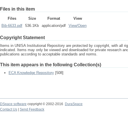
Files in this item
Files
Size
Format
View
Bib-6633.pdf
536.1Kb
application/pdf
View/
Open
Copyright Statement
Items in UNISA Institutional Repository are protected by copyright, with all r
indicated. Items may only be viewed and downloaded for private research a
publications according to acceptable standards and norms.
This item appears in the following Collection(s)
ECA Knowledge Repository
[508]
DSpace software
copyright © 2002-2016
DuraSpace
Contact Us
|
Send Feedback