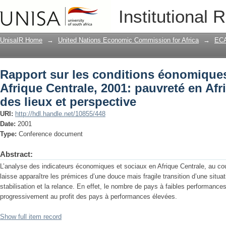
Rapport sur les conditions éonomiques 
Institutional 
pauvreté en Afrique Centrale : état des 
UnisaIR Home
→
United Nations Economic Commission for Africa
→
ECA
Rapport sur les conditions éonomiques
Afrique Centrale, 2001: pauvreté en Afri
des lieux et perspective
URI:
http://hdl.handle.net/10855/448
Date:
2001
Type:
Conference document
Abstract:
L’analyse des indicateurs économiques et sociaux en Afrique Centrale, au co
laisse apparaître les prémices d’une douce mais fragile transition d’une situa
stabilisation et la relance. En effet, le nombre de pays à faibles performance
progressivement au profit des pays à performances élevées.
Show full item record