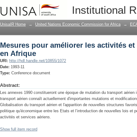
Mesures pour améliorer les activités et
Institutional 
UnisaIR Home
→
United Nations Economic Commission for Africa
→
ECA
Mesures pour améliorer les activités et 
en Afrique
URI:
http://hdl.handle.net/10855/1072
Date:
1993-11
Type:
Conference document
Abstract:
Les annexes 1990 constitueront une époque de mutation du transport aérien inte
transport aérien connaît actuellement d'importantes mutations et modifications
Globalisation du transport aérien et l'apparition de nouvelles structures favori
politique qu'économique entre les Etats et l’introduction de nouvelles lois et 
activités et services aériens.
Show full item record