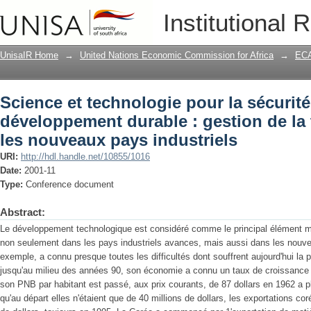
Science et technologie pour la sécurité
Institutional 
gestion de la technologie dans les nou
UnisaIR Home
→
United Nations Economic Commission for Africa
→
ECA
Science et technologie pour la sécurité 
développement durable : gestion de la
les nouveaux pays industriels
URI:
http://hdl.handle.net/10855/1016
Date:
2001-11
Type:
Conference document
Abstract:
Le développement technologique est considéré comme le principal élément
non seulement dans les pays industriels avances, mais aussi dans les nouvea
exemple, a connu presque toutes les difficultés dont souffrent aujourd'hui la 
jusqu'au milieu des années 90, son économie a connu un taux de croissance
son PNB par habitant est passé, aux prix courants, de 87 dollars en 1962 a p
qu'au départ elles n'étaient que de 40 millions de dollars, les exportations cor