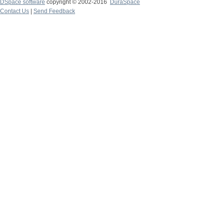
DSpace software
copyright © 2002-2016
DuraSpace
Contact Us
|
Send Feedback