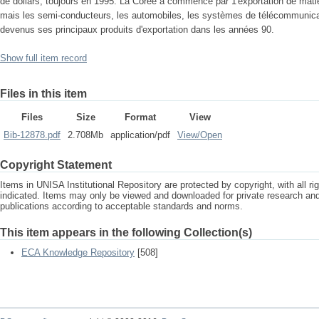
de dollars, toujours en 1995. La Corée a commencé par 1'exportation de mat
mais les semi-conducteurs, les automobiles, les systèmes de télécommunicati
devenus ses principaux produits d'exportation dans les années 90.
Show full item record
Files in this item
Files
Size
Format
View
Bib-12878.pdf
2.708Mb
application/pdf
View/
Open
Copyright Statement
Items in UNISA Institutional Repository are protected by copyright, with all r
indicated. Items may only be viewed and downloaded for private research a
publications according to acceptable standards and norms.
This item appears in the following Collection(s)
ECA Knowledge Repository
[508]