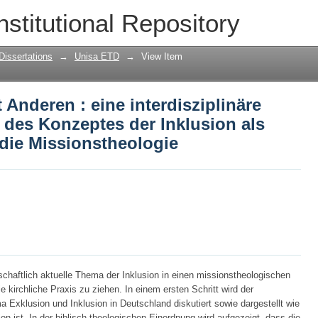
t Anderen : eine interdisziplinäre Stud
nstitutional Repository
on als Gesprächsbeitrag für die Missio
Dissertations
→
Unisa ETD
→
View Item
 Anderen : eine interdisziplinäre
 des Konzeptes der Inklusion als
die Missionstheologie
lschaftlich aktuelle Thema der Inklusion in einen missionstheologischen
 kirchliche Praxis zu ziehen. In einem ersten Schritt wird der
 Exklusion und Inklusion in Deutschland diskutiert sowie dargestellt wie
n ist. In der biblisch-theologischen Einordnung wird aufgezeigt, dass die