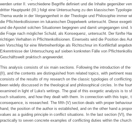
werden unter II. verschiedene Begriffe definiert und die Inhalte gegenüber v
dritter Hauptpunkt (III.) folgt eine Untersuchung zu den klassischen Typologie
Thema wurde in der Vergangenheit in der Theologie und Philosophie immer wied
die Pflichtenkollisionen im lukanischen Doppelwerk untersucht. Diese exeget
und die Apostel solchen Situationen begegnen und damit umgegangen sind.
die Frage nach möglicher Schuld, als Konsequenz, untersucht. Der fünfte Hau
richtigen Verhalten in Pflichtenkollisionen. Einerseits wird die Position des 
ein Vorschlag für eine Wertreihenfolge als Richtschnur im Konfliktfall angebote
Erkenntnisse der Untersuchung auf sieben konkreten Fälle von Pflichtenkoll
Geschäftswelt praktisch angewendet.
This analysis consists of six main sections. Following the introduction of the
(II), and the contents are distinguished from related topics, with pertinent reas
consists of the results of my research on the classic typologies of conflicting 
been widely discussed in the theological and philosophical circles. In the fourt
examined in light of Luke's writings. The goal of this exegetic analysis is t
such situations, and how they dealt with them. In connection with this topic, t
consequence, is researched. The fifth (V) section deals with proper behaviour
hand, the position of the author is established, and on the other hand a proposal
values as a guiding principle in conflict situations. In the last section (VI), th
practically to seven concrete examples of conflicting duties within the church