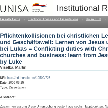
Pflichtenkollisionen bei christlichen 
Institutional 
Lernen von Jesus und den Aposteln bei
leaders in churches and business: lea
UnisaIR Home
→
Electronic Theses and Dissertations
→
Unisa ETD
→
Pflichtenkollisionen bei christlichen L
und Geschäftswelt: Lernen von Jesus 
bei Lukas = Conflicting duties with Chr
churches and business: learn from Jes
by Luke
Viselka, Martin
URI:
http://hdl.handle.net/10500/725
Date:
2009-08-25
Type:
Dissertation
Abstract:
Zusammenfassung Diese Untersuchung besteht aus sechs Hauptpunkten. Nac