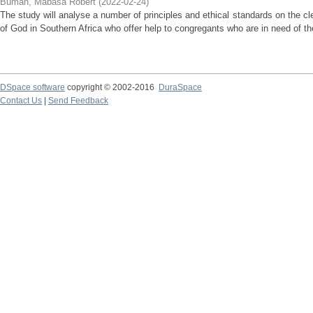
Buman, Mabasa Robert
(
2022-02-24
)
The study will analyse a number of principles and ethical standards on the cl
of God in Southern Africa who offer help to congregants who are in need of the
DSpace software
copyright © 2002-2016
DuraSpace
Contact Us
|
Send Feedback