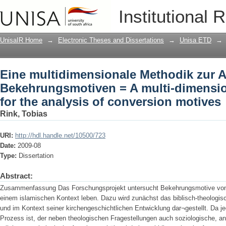
Eine multidimensionale Methodik zur 
Institutional 
dimensional methodology for the analy
UnisaIR Home
→
Electronic Theses and Dissertations
→
Unisa ETD
→
Eine multidimensionale Methodik zur 
Bekehrungsmotiven = A multi-dimensi
for the analysis of conversion motives
Rink, Tobias
URI:
http://hdl.handle.net/10500/723
Date:
2009-08
Type:
Dissertation
Abstract:
Zusammenfassung Das Forschungsprojekt untersucht Bekehrungsmotive von 
einem islamischen Kontext leben. Dazu wird zunächst das biblisch-theologi
und im Kontext seiner kirchengeschichtlichen Entwicklung dar¬gestellt. Da j
Prozess ist, der neben theologischen Fragestellungen auch soziologische, a