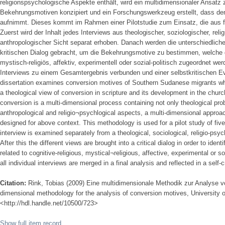
religionspsychologische Aspekte enthält, wird ein multidimensionaler Ansatz
Bekehrungsmotiven konzipiert und ein Forschungswerkzeug erstellt, dass d
aufnimmt. Dieses kommt im Rahmen einer Pilotstudie zum Einsatz, die aus fü
Zuerst wird der Inhalt jedes Interviews aus theologischer, soziologischer, rel
anthropologischer Sicht separat erhoben. Danach werden die unterschiedlich
kritischen Dialog gebracht, um die Bekehrungsmotive zu bestimmen, welche de
mystisch-religiös, affektiv, experimentell oder sozial-politisch zugeordnet we
Interviews zu einem Gesamtergebnis verbunden und einer selbstkritischen 
dissertation examines conversion motives of Southern Sudanese migrants who l
a theological view of conversion in scripture and its development in the churc
conversion is a multi-dimensional process containing not only theological pro
anthropological and religio¬psychlogical aspects, a multi-dimensional appro
designed for above context. This methodology is used for a pilot study of fiv
interview is examined separately from a theological, sociological, religio-psyc
After this the different views are brought into a critical dialog in order to ide
related to cognitive-religious, mystical¬religious, affective, experimental or so
all individual interviews are merged in a final analysis and reflected in a self-cr
Citation:
Rink, Tobias (2009) Eine multidimensionale Methodik zur Analyse 
dimensional methodology for the analysis of conversion motives, University of
<http://hdl.handle.net/10500/723>
Show full item record