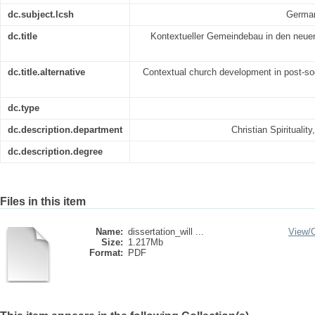
dc.subject.lcsh
German
dc.title
Kontextueller Gemeindebau in den neue
dc.title.alternative
Contextual church development in post-so
dc.type
dc.description.department
Christian Spiritualit
dc.description.degree
Files in this item
Name:
dissertation_will ...
View/
Size:
1.217Mb
Format:
PDF