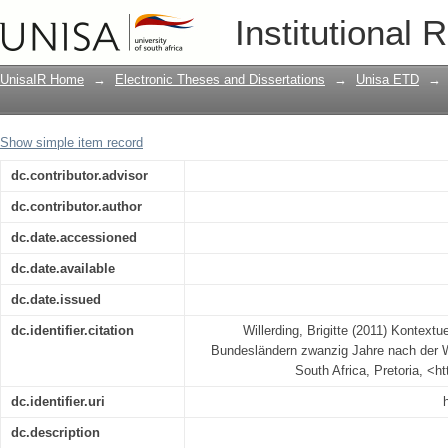
Kontextueller Gemeindebau in den ne
Institutional 
Wiedervereinigung
UnisaIR Home
→
Electronic Theses and Dissertations
→
Unisa ETD
→
Show simple item record
dc.contributor.advisor
dc.contributor.author
dc.date.accessioned
dc.date.available
dc.date.issued
dc.identifier.citation
Willerding, Brigitte (2011) Kontext
Bundesländern zwanzig Jahre nach der Wi
South Africa, Pretoria, <h
dc.identifier.uri
dc.description