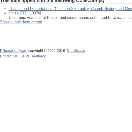
This item appears in the following Collection(s)
Theses and Dissertations (Christian Spirituality, Church History and Mis
Unisa ETD
[13370]
Electronic versions of theses and dissertations submitted to Unisa sinc
Show simple item record
DSpace software
copyright © 2002-2016
DuraSpace
Contact Us
|
Send Feedback