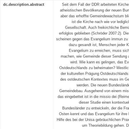
dc.description.abstract
Seit dem Fall der DDR arbeiteten Kirche
atheistischen Bevölkerung der neuen Bu
aber das erhoffte Gemeindewachstum blieb
ist die Kirche nach wie vor ledigl
Gesellschaft. Auch freikirchliche Be
erfolglos geblieben (Schröder 2007:2). D
scheinen gegen das Evangelium immun zu 
dazu gesandt ist, Menschen jeder K
Evangelium zu erreichen, muss sic
machen, wie Gemeinde dieser Sendung a
wird. Wie kann es gelingen, das E
Ostdeutschlands zu beheimaten? Westli
der kulturellen Prägung Ostdeutschlands 
des ostdeutschen Kontextes muss im G
werden. Die neuen Bundeslände
Gemeindebau. Ausgehend von einem miss
das eingebettet ist in die missio dei (Reim
dieser Studie einen kontextu
Bundesländer zu entwickeln, der die F
Osten kennt und das Evangelium für ihre L
Hilfe des bei der Unisa gebräuchlichen Prax
um Theoriebildung gehen. Di