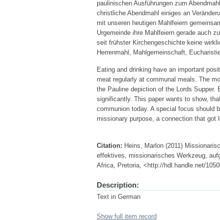
paulinischen Ausführungen zum Abendmahl d
christliche Abendmahl einiges an Veränderun
mit unseren heutigen Mahlfeiern gemeinsam 
Urgemeinde ihre Mahlfeiern gerade auch 
seit frühster Kirchengeschichte keine wirk
Herrenmahl, Mahlgemeinschaft, Eucharistie
Eating and drinking have an important posit
meat regularly at communal meals. The most
the Pauline depiction of the Lords Supper.
significantly. This paper wants to show, th
communion today. A special focus should be
missionary purpose, a connection that got lo
Citation:
Heins, Marlon (2011) Missionaris
effektives, missionarisches Werkzeug, auf
Africa, Pretoria, <http://hdl.handle.net/10
Description:
Text in German
Show full item record