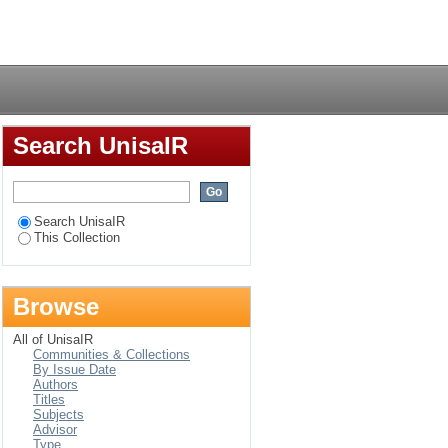
hische Herrenmahl als
Login
rungs im
Search UnisaIR
Search UnisaIR
This Collection
Browse
All of UnisaIR
Communities & Collections
By Issue Date
Authors
Titles
Subjects
Advisor
Type