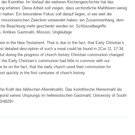
er Korinther. Im Verlauf der weiteren Kirchengeschichte hat das
g erfahren. Diese Arbeit soll zeigen, dass urchristliche Mahlfeiern wenig
hatten. Ein besonderer Fokus soll darauf liegen, in wie weit die
zu missionarischen Zwecken verwendet haben, ein Zusammenhang, dem
liche Beachtung mehr geschenkt worden ist. Schlüsselbegriffe
, Antikes Gastmahl, Mission, Ungläubige
ion in the New Testament. That is due to the fact, that Early Christian’s
 detailed description of such a meal could be found in 1Cor 11, 17-34,
 But during the progress of church history Christian communion changed
at the Early Christian’s communion had little in common with our
 lie on the fact, that the early church used their communion for
st quickly in the first centuries of church history.
che Kraft des biblischen Abendmahls: Das korinthische Herrenmahl als
grund seines Ursprungs im hellenistischen Gastmahl, University of South
500/4829>