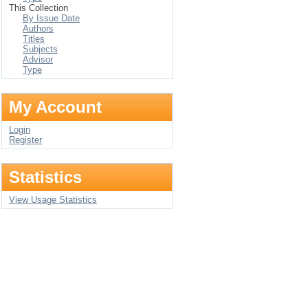
This Collection
By Issue Date
Authors
Titles
Subjects
Advisor
Type
My Account
Login
Register
Statistics
View Usage Statistics