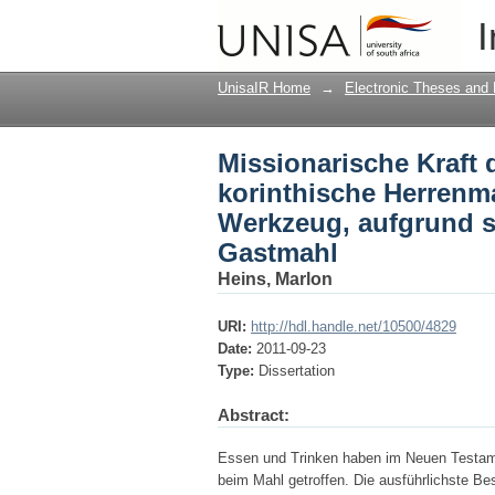
Missionarische Kraft
I
effektives, missiona
hellenistischen Gast
UnisaIR Home
→
Electronic Theses and 
Missionarische Kraft
korinthische Herrenma
Werkzeug, aufgrund s
Gastmahl
Heins, Marlon
URI:
http://hdl.handle.net/10500/4829
Date:
2011-09-23
Type:
Dissertation
Abstract:
Essen und Trinken haben im Neuen Testame
beim Mahl getroffen. Die ausführlichste Bes