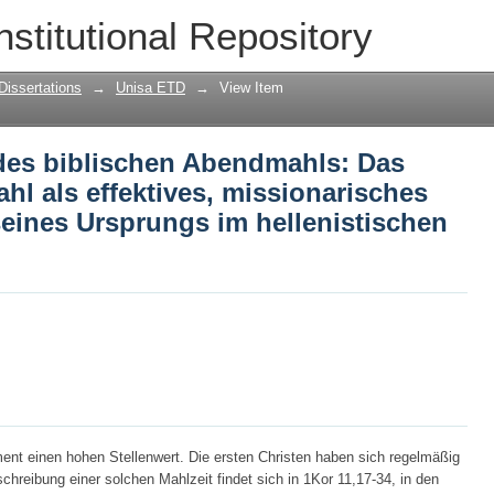
 des biblischen Abendmahls: Das korint
nstitutional Repository
risches Werkzeug, aufgrund seines Ursp
mahl
Dissertations
→
Unisa ETD
→
View Item
 des biblischen Abendmahls: Das
hl als effektives, missionarisches
eines Ursprungs im hellenistischen
nt einen hohen Stellenwert. Die ersten Christen haben sich regelmäßig
chreibung einer solchen Mahlzeit findet sich in 1Kor 11,17-34, in den