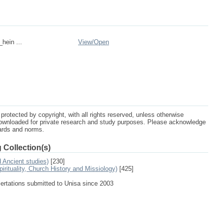
_hein ...
View/
Open
protected by copyright, with all rights reserved, unless otherwise
ownloaded for private research and study purposes. Please acknowledge
dards and norms.
 Collection(s)
d Ancient studies)
[230]
irituality, Church History and Missiology)
[425]
sertations submitted to Unisa since 2003