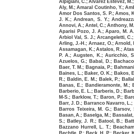
Alpigiani, C.
;
Alvarez Estevez, M.
Aly, M.
;
Amaral Coutinho, Y.
;
Amb
Amor Dos Santos, S. P.
;
Amos, K
J. K.
;
Andrean, S. Y.
;
Andreazz
Annovi, A.
;
Antel, C.
;
Anthony, M.
Aparisi Pozo, J. A.
;
Aparo, M. A
Arbiol Val, S. J.
;
Arcangeletti, C.
Arling, J.-H.
;
Arnaez, O.
;
Arnold, 
Assamagan, K.
;
Astalos, R.
;
Atas
P. A.
;
Augsten, K.
;
Auricchio, S
Azuelos, G.
;
Babal, D.
;
Bachaco
Baer, T. M.
;
Bagnaia, P.
;
Bahmani
Baines, L.
;
Baker, O. K.
;
Bakos, E
R.
;
Baldin, E. M.
;
Balek, P.
;
Balla
Banas, E.
;
Bandieramonte, M.
;
Barberio, E. L.
;
Barberis, D.
;
Barb
M-S.
;
Barklow, T.
;
Baron, P.
;
Bar
Barr, J. D.
;
Barranco Navarro, L.
;
Barros Teixeira, M. G.
;
Barsov, 
Basan, A.
;
Baselga, M.
;
Bassalat,
S.
;
Batley, J. R.
;
Batool, B.
;
Batt
Bazzano Hurrell, L. T.
;
Beacham,
Bechtle, P.
;
Beck, H. P.
;
Becker, 