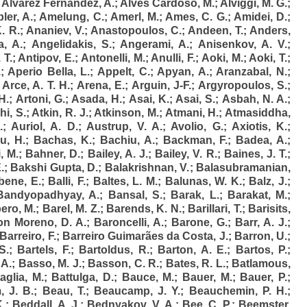
;
Alvarez Fernandez, A.
;
Alves Cardoso, M.
;
Alviggi, M. G.
;
ler, A.
;
Amelung, C.
;
Amerl, M.
;
Ames, C. G.
;
Amidei, D.
;
. R.
;
Ananiev, V.
;
Anastopoulos, C.
;
Andeen, T.
;
Anders,
a, A.
;
Angelidakis, S.
;
Angerami, A.
;
Anisenkov, A. V.
;
 T.
;
Antipov, E.
;
Antonelli, M.
;
Anulli, F.
;
Aoki, M.
;
Aoki, T.
;
.
;
Aperio Bella, L.
;
Appelt, C.
;
Apyan, A.
;
Aranzabal, N.
;
;
Arce, A. T. H.
;
Arena, E.
;
Arguin, J-F.
;
Argyropoulos, S.
;
H.
;
Artoni, G.
;
Asada, H.
;
Asai, K.
;
Asai, S.
;
Asbah, N. A.
;
hi, S.
;
Atkin, R. J.
;
Atkinson, M.
;
Atmani, H.
;
Atmasiddha,
.
;
Auriol, A. D.
;
Austrup, V. A.
;
Avolio, G.
;
Axiotis, K.
;
u, H.
;
Bachas, K.
;
Bachiu, A.
;
Backman, F.
;
Badea, A.
;
, M.
;
Bahner, D.
;
Bailey, A. J.
;
Bailey, V. R.
;
Baines, J. T.
;
.
;
Bakshi Gupta, D.
;
Balakrishnan, V.
;
Balasubramanian,
bene, E.
;
Balli, F.
;
Baltes, L. M.
;
Balunas, W. K.
;
Balz, J.
;
Bandyopadhyay, A.
;
Bansal, S.
;
Barak, L.
;
Barakat, M.
;
ero, M.
;
Barel, M. Z.
;
Barends, K. N.
;
Barillari, T.
;
Barisits,
on Moreno, D. A.
;
Baroncelli, A.
;
Barone, G.
;
Barr, A. J.
;
Barreiro, F.
;
Barreiro Guimarães da Costa, J.
;
Barron, U.
;
S.
;
Bartels, F.
;
Bartoldus, R.
;
Barton, A. E.
;
Bartos, P.
;
 A.
;
Basso, M. J.
;
Basson, C. R.
;
Bates, R. L.
;
Batlamous,
aglia, M.
;
Battulga, D.
;
Bauce, M.
;
Bauer, M.
;
Bauer, P.
;
 J. B.
;
Beau, T.
;
Beaucamp, J. Y.
;
Beauchemin, P. H.
;
K.
;
Beddall, A. J.
;
Bednyakov, V. A.
;
Bee, C. P.
;
Beemster,