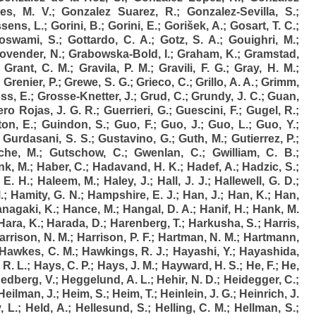
es, M. V.
;
Gonzalez Suarez, R.
;
Gonzalez-Sevilla, S.
;
sens, L.
;
Gorini, B.
;
Gorini, E.
;
Gorišek, A.
;
Gosart, T. C.
;
oswami, S.
;
Gottardo, C. A.
;
Gotz, S. A.
;
Gouighri, M.
;
ovender, N.
;
Grabowska-Bold, I.
;
Graham, K.
;
Gramstad,
;
Grant, C. M.
;
Gravila, P. M.
;
Gravili, F. G.
;
Gray, H. M.
;
;
Grenier, P.
;
Grewe, S. G.
;
Grieco, C.
;
Grillo, A. A.
;
Grimm,
ss, E.
;
Grosse-Knetter, J.
;
Grud, C.
;
Grundy, J. C.
;
Guan,
ro Rojas, J. G. R.
;
Guerrieri, G.
;
Guescini, F.
;
Gugel, R.
;
ton, E.
;
Guindon, S.
;
Guo, F.
;
Guo, J.
;
Guo, L.
;
Guo, Y.
;
;
Gurdasani, S. S.
;
Gustavino, G.
;
Guth, M.
;
Gutierrez, P.
;
che, M.
;
Gutschow, C.
;
Gwenlan, C.
;
Gwilliam, C. B.
;
k, M.
;
Haber, C.
;
Hadavand, H. K.
;
Hadef, A.
;
Hadzic, S.
;
 E. H.
;
Haleem, M.
;
Haley, J.
;
Hall, J. J.
;
Hallewell, G. D.
;
.
;
Hamity, G. N.
;
Hampshire, E. J.
;
Han, J.
;
Han, K.
;
Han,
nagaki, K.
;
Hance, M.
;
Hangal, D. A.
;
Hanif, H.
;
Hank, M.
Hara, K.
;
Harada, D.
;
Harenberg, T.
;
Harkusha, S.
;
Harris,
arrison, N. M.
;
Harrison, P. F.
;
Hartman, N. M.
;
Hartmann,
Hawkes, C. M.
;
Hawkings, R. J.
;
Hayashi, Y.
;
Hayashida,
 R. L.
;
Hays, C. P.
;
Hays, J. M.
;
Hayward, H. S.
;
He, F.
;
He,
edberg, V.
;
Heggelund, A. L.
;
Hehir, N. D.
;
Heidegger, C.
;
Heilman, J.
;
Heim, S.
;
Heim, T.
;
Heinlein, J. G.
;
Heinrich, J.
, L.
;
Held, A.
;
Hellesund, S.
;
Helling, C. M.
;
Hellman, S.
;