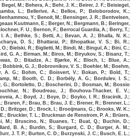
;
Begel, M.
;
Behera, A.
;
Behr, J. K.
;
Beirer, J. F.
;
Beisiegel,
gamba, L.
;
Bellerive, A.
;
Bellos, P.
;
Beloborodov, K.
;
Benhammou, Y.
;
Benoit, M.
;
Bensinger, J. R.
;
Bentvelsen,
geaas Kuutmann, E.
;
Berger, N.
;
Bergmann, B.
;
Beringer,
lochner, F. U.
;
Bernon, F.
;
Berrocal Guardia, A.
;
Berry, T.
;
I. A.
;
Bethke, S.
;
Betti, A.
;
Bevan, A. J.
;
Bhalla, N. K.
;
acharya, D. S.
;
Bhattarai, P.
;
Bhopatkar, V. S.
;
Bi, R.
;
, O.
;
Bielski, R.
;
Biglietti, M.
;
Bindi, M.
;
Bingul, A.
;
Bini, C.
;
ird, G. A.
;
Birman, M.
;
Biros, M.
;
Biryukov, S.
;
Bisanz, T.
;
swas, D.
;
Bitadze, A.
;
Bjørke, K.
;
Bloch, I.
;
Blue, A.
;
;
Bobbink, G. J.
;
Bobrovnikov, V. S.
;
Boehler, M.
;
Boehm,
, A. G.
;
Bohm, C.
;
Boisvert, V.
;
Bokan, P.
;
Bold, T.
;
amp, M.
;
Booth, C. D.
;
Borbély, A. G.
;
Bordulev, I. S.
;
, G.
;
Bortoletto, D.
;
Boscherini, D.
;
Bosman, M.
;
Bossio
ouchhar, N.
;
Boudreau, J.
;
Bouhova-Thacker, E. V.
;
oveia, A.
;
Boyd, J.
;
Boye, D.
;
Boyko, I. R.
;
Bracinik, J.
;
.
;
Braren, F.
;
Brau, B.
;
Brau, J. E.
;
Brener, R.
;
Brenner, L.
;
 D.
;
Britzger, D.
;
Brock, I.
;
Brooijmans, G.
;
Brooks, W. K.
;
E.
;
Bruckler, T. L.
;
Bruckman de Renstrom, P. A.
;
Brüers,
i, M.
;
Bruscino, N.
;
Buanes, T.
;
Buat, Q.
;
Buchin, D.
;
lard, B. A.
;
Burdin, S.
;
Burgard, C. D.
;
Burger, A. M.
;
Burr, J. T. P.
;
Burton, C. D.
;
Burzynski, J. C.
;
Busch, E. L.
;