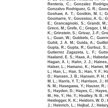
Renteria, C.
;
Gonzalez Rodrigu
Gonzalvo Rodriguez, G. R.
;
Goos
Goshaw, A. T.
;
Gostkin, M. I.
;
G
Goumarre, V.
;
Goussiou, A. G.
;
G
E.
;
Grancagnolo, S.
;
Grandi, M.
Greco, M.
;
Grefe, C.
;
Gregor, I. M.
K.
;
Grinstein, S.
;
Grivaz, J.-F.
;
Gro
L.
;
Guan, W.
;
Gubbels, C.
;
Guerre
Guhit, J. A. M.
;
Guida, A.
;
Guillo
Gupta, R.
;
Gupta, R.
;
Gurbuz, S.
Gutierrez Zagazeta, L. F.
;
Guts
Haaland, E. S.
;
Haas, A.
;
Habedan
Hagan, A. I.
;
Hahn, J. J.
;
Haines,
Halser, L.
;
Hamano, K.
;
Hamer, M
L.
;
Han, L.
;
Han, S.
;
Han, Y. F.
;
Ha
D.
;
Hansen, J. B.
;
Hansen, P. H.
;
M. L.
;
Harris, Y. T.
;
Harrison, J.
;
H
N. M.
;
Hasegawa, Y.
;
Hauser, R.
;
S.
;
Hayden, D.
;
Hayes, C.
;
Hayes,
M.
;
He, Y.
;
He, Y.
;
Heatley, N. B.
;
H
Heidegger, K. K.
;
Heidorn, W. D.
;
J.
;
Heinrich, L.
;
Hejbal, J.
;
Helary