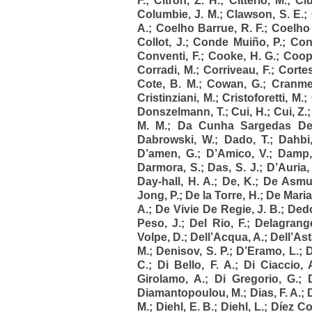
F.
;
Citron, Z. H.
;
Citterio, M.
;
Ciu
Columbie, J. M.
;
Clawson, S. E.
;
A.
;
Coelho Barrue, R. F.
;
Coelho
Collot, J.
;
Conde Muiño, P.
;
Conn
Conventi, F.
;
Cooke, H. G.
;
Coope
Corradi, M.
;
Corriveau, F.
;
Cortes
Cote, B. M.
;
Cowan, G.
;
Cranme
Cristinziani, M.
;
Cristoforetti, M.
;
Donszelmann, T.
;
Cui, H.
;
Cui, Z.
M. M.
;
Da Cunha Sargedas De
Dabrowski, W.
;
Dado, T.
;
Dahbi
D’amen, G.
;
D’Amico, V.
;
Damp,
Darmora, S.
;
Das, S. J.
;
D’Auria,
Day-hall, H. A.
;
De, K.
;
De Asmun
Jong, P.
;
De la Torre, H.
;
De Maria
A.
;
De Vivie De Regie, J. B.
;
Dedo
Peso, J.
;
Del Rio, F.
;
Delagrange
Volpe, D.
;
Dell’Acqua, A.
;
Dell’Ast
M.
;
Denisov, S. P.
;
D’Eramo, L.
;
D
C.
;
Di Bello, F. A.
;
Di Ciaccio, 
Girolamo, A.
;
Di Gregorio, G.
;
Diamantopoulou, M.
;
Dias, F. A.
;
M.
;
Diehl, E. B.
;
Diehl, L.
;
Díez Cor