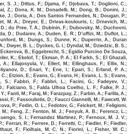
er, S. J.
;
Dittus, F.
;
Djama, F.
;
Djobava, T.
;
Doglioni, C.
;
al, Z.
;
Dona, K. M.
;
Donadelli, M.
;
Dong, B.
;
Donini, J.
;
e, J.
;
Doria, A.
;
Dos Santos Fernandes, N.
;
Dougan, P.
;
t, M. A.
;
Dreyer, E.
;
Drivas-koulouris, I.
;
Drnevich, M.
;
 D.
;
du Pree, T. A.
;
Dubinin, F.
;
Dubovsky, M.
;
Duchovni,
da, D.
;
Dudarev, A.
;
Duden, E. R.
;
D’uffizi, M.
;
Duflot, L.
;
unford, M.
;
Dungs, S.
;
Dunne, K.
;
Duperrin, A.
;
Duran
A.
;
Dwyer, B. L.
;
Dyckes, G. I.
;
Dyndal, M.
;
Dziedzic, B. S.
;
;
Eckerova, B.
;
Eggebrecht, S.
;
Egidio Purcino De Souza,
ler, K.
;
Ekelof, T.
;
Ekman, P. A.
;
El Farkh, S.
;
El Ghazali,
 A.
;
Ellajosyula, V.
;
Ellert, M.
;
Ellinghaus, F.
;
Ellis, N.
;
liyanov, D.
;
Enari, Y.
;
Ene, I.
;
Epari, S.
;
Erland, P. A.
;
 C.
;
Etzion, E.
;
Evans, G.
;
Evans, H.
;
Evans, L. S.
;
Evans,
, S.
;
Fabbri, F.
;
Fabbri, L.
;
Facini, G.
;
Fadeyev, V.
;
D.
;
Falciano, S.
;
Falda Ulhoa Coelho, L. F.
;
Falke, P. J.
;
 Y.
;
Fanti, M.
;
Faraj, M.
;
Farazpay, Z.
;
Farbin, A.
;
Farilla, A.
;
ssi, F.
;
Fassouliotis, D.
;
Faucci Giannelli, M.
;
Fawcett, W.
cova, P.
;
Fedin, O. L.
;
Fedotov, G.
;
Feickert, M.
;
Feligioni,
 M.
;
Feng, Z.
;
Fenton, M. J.
;
Fenyuk, A. B.
;
Ferencz, L.
;
uengo, S. I.
;
Fernandez Martinez, P.
;
Fernoux, M. J. V.
;
P.
;
Ferrari, R.
;
Ferrere, D.
;
Ferretti, C.
;
Fiedler, F.
;
Fiedler,
lthaut, F.
;
Fiolhais, M. C. N.
;
Fiorini, L.
;
Fisher, W. C.
;