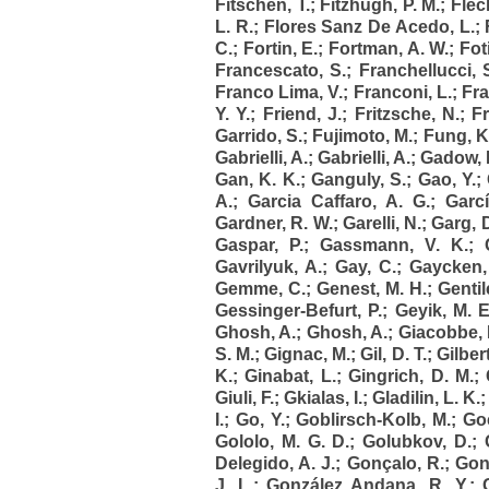
Fitschen, T.
;
Fitzhugh, P. M.
;
Fleck
L. R.
;
Flores Sanz De Acedo, L.
;
C.
;
Fortin, E.
;
Fortman, A. W.
;
Fot
Francescato, S.
;
Franchellucci, 
Franco Lima, V.
;
Franconi, L.
;
Fra
Y. Y.
;
Friend, J.
;
Fritzsche, N.
;
F
Garrido, S.
;
Fujimoto, M.
;
Fung, K.
Gabrielli, A.
;
Gabrielli, A.
;
Gadow, 
Gan, K. K.
;
Ganguly, S.
;
Gao, Y.
;
A.
;
Garcia Caffaro, A. G.
;
Garcí
Gardner, R. W.
;
Garelli, N.
;
Garg, 
Gaspar, P.
;
Gassmann, V. K.
;
Gavrilyuk, A.
;
Gay, C.
;
Gaycken,
Gemme, C.
;
Genest, M. H.
;
Gentil
Gessinger-Befurt, P.
;
Geyik, M. E
Ghosh, A.
;
Ghosh, A.
;
Giacobbe, 
S. M.
;
Gignac, M.
;
Gil, D. T.
;
Gilbert
K.
;
Ginabat, L.
;
Gingrich, D. M.
;
Giuli, F.
;
Gkialas, I.
;
Gladilin, L. K.
I.
;
Go, Y.
;
Goblirsch-Kolb, M.
;
Go
Gololo, M. G. D.
;
Golubkov, D.
;
Delegido, A. J.
;
Gonçalo, R.
;
Gone
J. L.
;
González Andana, R. Y.
;