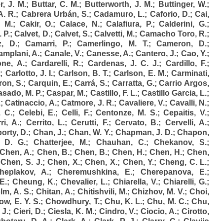
r, J. M.
;
Buttar, C. M.
;
Butterworth, J. M.
;
Buttinger, W.
;
A. R.
;
Cabrera Urbán, S.
;
Cadamuro, L.
;
Caforio, D.
;
Cai,
. M.
;
Cakir, O.
;
Calace, N.
;
Calafiura, P.
;
Calderini, G.
;
 P.
;
Calvet, D.
;
Calvet, S.
;
Calvetti, M.
;
Camacho Toro, R.
;
, D.
;
Camarri, P.
;
Camerlingo, M. T.
;
Cameron, D.
;
amplani, A.
;
Canale, V.
;
Canesse, A.
;
Cantero, J.
;
Cao, Y.
;
ne, A.
;
Cardarelli, R.
;
Cardenas, J. C. J.
;
Cardillo, F.
;
.
;
Carlotto, J. I.
;
Carlson, B. T.
;
Carlson, E. M.
;
Carminati,
ron, S.
;
Carquin, E.
;
Carrá, S.
;
Carratta, G.
;
Carrio Argos,
sado, M. P.
;
Caspar, M.
;
Castillo, F. L.
;
Castillo Garcia, L.
;
.
;
Catinaccio, A.
;
Catmore, J. R.
;
Cavaliere, V.
;
Cavalli, N.
;
. C.
;
Celebi, E.
;
Celli, F.
;
Centonze, M. S.
;
Cepaitis, V.
;
ri, A.
;
Cerrito, L.
;
Cerutti, F.
;
Cervato, B.
;
Cervelli, A.
;
orty, D.
;
Chan, J.
;
Chan, W. Y.
;
Chapman, J. D.
;
Chapon,
, D. G.
;
Chatterjee, M.
;
Chauhan, C.
;
Chekanov, S.
;
Chen, A.
;
Chen, B.
;
Chen, B.
;
Chen, H.
;
Chen, H.
;
Chen,
;
Chen, S. J.
;
Chen, X.
;
Chen, X.
;
Chen, Y.
;
Cheng, C. L.
;
heplakov, A.
;
Cheremushkina, E.
;
Cherepanova, E.
;
E.
;
Cheung, K.
;
Chevalier, L.
;
Chiarella, V.
;
Chiarelli, G.
;
lm, A. S.
;
Chitan, A.
;
Chitishvili, M.
;
Chizhov, M. V.
;
Choi,
w, E. Y. S.
;
Chowdhury, T.
;
Chu, K. L.
;
Chu, M. C.
;
Chu,
 J.
;
Cieri, D.
;
Ciesla, K. M.
;
Cindro, V.
;
Ciocio, A.
;
Cirotto,