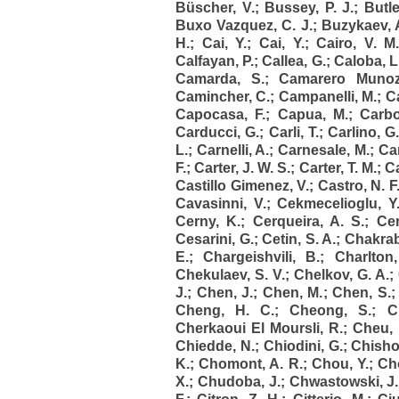
Büscher, V.
;
Bussey, P. J.
;
Butle
Buxo Vazquez, C. J.
;
Buzykaev, 
H.
;
Cai, Y.
;
Cai, Y.
;
Cairo, V. M
Calfayan, P.
;
Callea, G.
;
Caloba, L.
Camarda, S.
;
Camarero Munoz
Camincher, C.
;
Campanelli, M.
;
C
Capocasa, F.
;
Capua, M.
;
Carbo
Carducci, G.
;
Carli, T.
;
Carlino, G
L.
;
Carnelli, A.
;
Carnesale, M.
;
Ca
F.
;
Carter, J. W. S.
;
Carter, T. M.
;
Ca
Castillo Gimenez, V.
;
Castro, N. F
Cavasinni, V.
;
Cekmecelioglu, Y
Cerny, K.
;
Cerqueira, A. S.
;
Cer
Cesarini, G.
;
Cetin, S. A.
;
Chakrab
E.
;
Chargeishvili, B.
;
Charlton
Chekulaev, S. V.
;
Chelkov, G. A.
;
J.
;
Chen, J.
;
Chen, M.
;
Chen, S.
Cheng, H. C.
;
Cheong, S.
;
C
Cherkaoui El Moursli, R.
;
Cheu, 
Chiedde, N.
;
Chiodini, G.
;
Chisho
K.
;
Chomont, A. R.
;
Chou, Y.
;
Cho
X.
;
Chudoba, J.
;
Chwastowski, J.