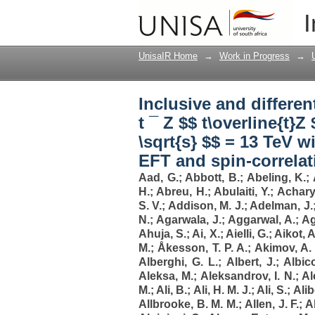
Inclusive and differen
I
production in pp colli
including EFT and spi
UnisaIR Home
→
Work in Progress
→
Inclusive and differe
t ¯ Z $$ t\overline{t}Z
\sqrt{s} $$ = 13 TeV w
EFT and spin-correlat
Aad, G.
;
Abbott, B.
;
Abeling, K.
;
H.
;
Abreu, H.
;
Abulaiti, Y.
;
Achary
S. V.
;
Addison, M. J.
;
Adelman, J.
N.
;
Agarwala, J.
;
Aggarwal, A.
;
Ag
Ahuja, S.
;
Ai, X.
;
Aielli, G.
;
Aikot, A
M.
;
Åkesson, T. P. A.
;
Akimov, A. 
Alberghi, G. L.
;
Albert, J.
;
Albic
Aleksa, M.
;
Aleksandrov, I. N.
;
Al
M.
;
Ali, B.
;
Ali, H. M. J.
;
Ali, S.
;
Alib
Allbrooke, B. M. M.
;
Allen, J. F.
;
A