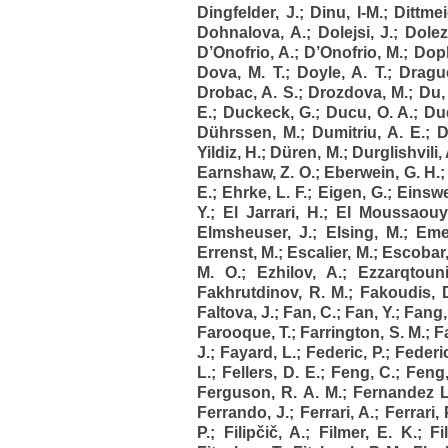
Dingfelder, J.
;
Dinu, I-M.
;
Dittmei
Dohnalova, A.
;
Dolejsi, J.
;
Dolez
D’Onofrio, A.
;
D’Onofrio, M.
;
Dopk
Dova, M. T.
;
Doyle, A. T.
;
Drague
Drobac, A. S.
;
Drozdova, M.
;
Du,
E.
;
Duckeck, G.
;
Ducu, O. A.
;
Du
Dührssen, M.
;
Dumitriu, A. E.
;
D
Yildiz, H.
;
Düren, M.
;
Durglishvili, 
Earnshaw, Z. O.
;
Eberwein, G. H.
E.
;
Ehrke, L. F.
;
Eigen, G.
;
Einswei
Y.
;
El Jarrari, H.
;
El Moussaouy,
Elmsheuser, J.
;
Elsing, M.
;
Eme
Errenst, M.
;
Escalier, M.
;
Escobar,
M. O.
;
Ezhilov, A.
;
Ezzarqtouni
Fakhrutdinov, R. M.
;
Fakoudis, 
Faltova, J.
;
Fan, C.
;
Fan, Y.
;
Fang,
Farooque, T.
;
Farrington, S. M.
;
Fa
J.
;
Fayard, L.
;
Federic, P.
;
Federi
L.
;
Fellers, D. E.
;
Feng, C.
;
Feng,
Ferguson, R. A. M.
;
Fernandez L
Ferrando, J.
;
Ferrari, A.
;
Ferrari, 
P.
;
Filipčič, A.
;
Filmer, E. K.
;
Fi