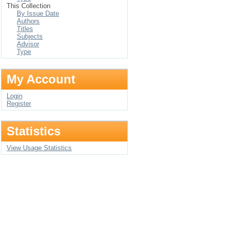
This Collection
By Issue Date
Authors
Titles
Subjects
Advisor
Type
My Account
Login
Register
Statistics
View Usage Statistics