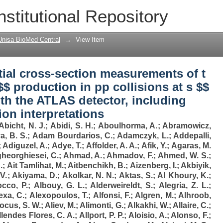
tial cross-section measurements of t t ¯ 
nstitutional Repository
sions at s $$ \sqrt{s} $$ = 13 TeV with 
n-correlation interpretations
Unisa BioMed Central
→
View Item
ntial cross-section measurements of t
 $$ production in pp collisions at s $$
ith the ATLAS detector, including
ion interpretations
Abicht, N. J.
;
Abidi, S. H.
;
Aboulhorma, A.
;
Abramowicz,
a, B. S.
;
Adam Bourdarios, C.
;
Adamczyk, L.
;
Addepalli,
;
Adiguzel, A.
;
Adye, T.
;
Affolder, A. A.
;
Afik, Y.
;
Agaras, M.
heorghiesei, C.
;
Ahmad, A.
;
Ahmadov, F.
;
Ahmed, W. S.
;
.
;
Ait Tamlihat, M.
;
Aitbenchikh, B.
;
Aizenberg, I.
;
Akbiyik,
V.
;
Akiyama, D.
;
Akolkar, N. N.
;
Aktas, S.
;
Al Khoury, K.
;
occo, P.
;
Albouy, G. L.
;
Alderweireldt, S.
;
Alegria, Z. L.
;
exa, C.
;
Alexopoulos, T.
;
Alfonsi, F.
;
Algren, M.
;
Alhroob,
ocus, S. W.
;
Aliev, M.
;
Alimonti, G.
;
Alkakhi, W.
;
Allaire, C.
;
llendes Flores, C. A.
;
Allport, P. P.
;
Aloisio, A.
;
Alonso, F.
;