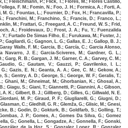
, I.
;
Fleischmann, P.
;
Flick, T.
;
Flores, M.
;
Flores Castillo,
Follega, F. M.
;
Fomin, N.
;
Foo, J. H.
;
Formica, A.
;
Forti, A.
i, M. G.
;
Fountas, L.
;
Fournier, D.
;
Fox, H.
;
Francavilla, P.
;
S.
;
Franchini, M.
;
Franchino, S.
;
Francis, D.
;
Franco, L.
;
nklin, M.
;
Frattari, G.
;
Freegard, A. C.
;
Freund, W. S.
;
Frid,
roch, A.
;
Froidevaux, D.
;
Frost, J. A.
;
Fu, Y.
;
Fuenzalida
 Y.
;
Furtado De Simas Filho, E.
;
Furukawa, M.
;
Fuster, J.
;
P.
;
Gagliardi, G.
;
Gagnon, L. G.
;
Gallas, E. J.
;
Gallop, B. J.
;
Garay Walls, F. M.
;
Garcia, B.
;
García, C.
;
Garcia Alonso,
a Navarro, J. E.
;
Garcia-Sciveres, M.
;
Gardner, G. L.
;
D.
;
Garg, R. B.
;
Gargan, J. M.
;
Garner, C. A.
;
Garvey, C. M.
;
Gaudio, G.
;
Gautam, V.
;
Gauzzi, P.
;
Gavrilenko, I. L.
;
 G.
;
Gazis, E. N.
;
Geanta, A. A.
;
Gee, C. M.
;
Gekow, A.
;
e, S.
;
Gentry, A. D.
;
George, S.
;
George, W. F.
;
Geralis, T.
;
.
;
Ghani, M.
;
Ghneimat, M.
;
Ghorbanian, K.
;
Ghosal, A.
;
B.
;
Giagu, S.
;
Giani, T.
;
Giannetti, P.
;
Giannini, A.
;
Gibson,
, A. K.
;
Gilbert, B. J.
;
Gillberg, D.
;
Gilles, G.
;
Gillwald, N. E.
Giordani, M. P.
;
Giraud, P. F.
;
Giugliarelli, G.
;
Giugni, D.
;
;
Glasman, C.
;
Gledhill, G. R.
;
Glemža, G.
;
Glisic, M.
;
Gnesi,
cke, B.
;
Godin, D.
;
Gokturk, B.
;
Goldfarb, S.
;
Golling, T.
;
Gombas, J. P.
;
Gomes, A.
;
Gomes Da Silva, G.
;
Gomez
lla, G.
;
Gonella, L.
;
Gongadze, A.
;
Gonnella, F.
;
Gonski,
González de la Hoz, S.
;
Gonzalez Lopez, R.
;
Gonzalez