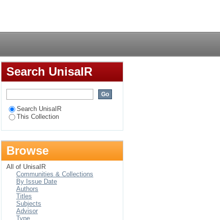
Z $$ t\overline{t}Z $$
Login
the ATLAS detector,
Search UnisaIR
Search UnisaIR
This Collection
Browse
All of UnisaIR
Communities & Collections
By Issue Date
Authors
Titles
Subjects
Advisor
Type