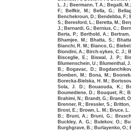
L. J.
;
Beermann, T. A.
;
Begalli, M.
F.
;
Belfkir, M.
;
Bella, G.
;
Bella
Benchekroun, D.
;
Bendebba, F.
;
S.
;
Beresford, L.
;
Beretta, M.
;
Ber
J.
;
Bernardi, G.
;
Bernius, C.
;
Bern
Berta, P.
;
Berthold, A.
;
Bertram, 
Bhamjee, M.
;
Bhatta, S.
;
Bhatt
Bianchi, R. M.
;
Bianco, G.
;
Biebel
Biondini, A.
;
Birch-sykes, C. J.
;
B
Bisceglie, E.
;
Biswal, J. P.
;
Bi
Blumenschein, U.
;
Blumenthal, J.
B.
;
Bogavac, D.
;
Bogdanchikov
Bomben, M.
;
Bona, M.
;
Boonek
Borecka-Bielska, H. M.
;
Borissov
Sola, J. D.
;
Bouaouda, K.
;
B
Boumediene, D.
;
Bouquet, R.
;
B
Brahimi, N.
;
Brandt, G.
;
Brandt, O
Brenner, R.
;
Bressler, S.
;
Britton,
Brost, E.
;
Brown, L. M.
;
Bruce, L. 
B.
;
Bruni, A.
;
Bruni, G.
;
Brusch
Buckley, A. G.
;
Bulekov, O.
;
Bul
Burghgrave, B.
;
Burlayenko, O.
;