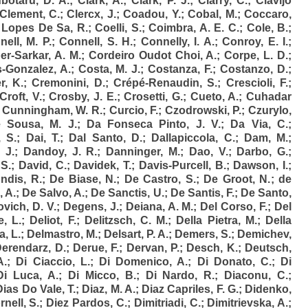
botaru, D. A.
;
Clark, A.
;
Clark, P. J.
;
Clarry, C.
;
Clavijo
Clement, C.
;
Clercx, J.
;
Coadou, Y.
;
Cobal, M.
;
Coccaro,
 Lopes De Sa, R.
;
Coelli, S.
;
Coimbra, A. E. C.
;
Cole, B.
;
ell, M. P.
;
Connell, S. H.
;
Connelly, I. A.
;
Conroy, E. I.
;
r-Sarkar, A. M.
;
Cordeiro Oudot Choi, A.
;
Corpe, L. D.
;
-Gonzalez, A.
;
Costa, M. J.
;
Costanza, F.
;
Costanzo, D.
;
r, K.
;
Cremonini, D.
;
Crépé-Renaudin, S.
;
Crescioli, F.
;
Croft, V.
;
Crosby, J. E.
;
Crosetti, G.
;
Cueto, A.
;
Cuhadar
;
Cunningham, W. R.
;
Curcio, F.
;
Czodrowski, P.
;
Czurylo,
 Sousa, M. J.
;
Da Fonseca Pinto, J. V.
;
Da Via, C.
;
, S.
;
Dai, T.
;
Dal Santo, D.
;
Dallapiccola, C.
;
Dam, M.
;
 J.
;
Dandoy, J. R.
;
Danninger, M.
;
Dao, V.
;
Darbo, G.
;
 S.
;
David, C.
;
Davidek, T.
;
Davis-Purcell, B.
;
Dawson, I.
;
dis, R.
;
De Biase, N.
;
De Castro, S.
;
De Groot, N.
;
de
, A.
;
De Salvo, A.
;
De Sanctis, U.
;
De Santis, F.
;
De Santo,
vich, D. V.
;
Degens, J.
;
Deiana, A. M.
;
Del Corso, F.
;
Del
, L.
;
Deliot, F.
;
Delitzsch, C. M.
;
Della Pietra, M.
;
Della
a, L.
;
Delmastro, M.
;
Delsart, P. A.
;
Demers, S.
;
Demichev,
erendarz, D.
;
Derue, F.
;
Dervan, P.
;
Desch, K.
;
Deutsch,
A.
;
Di Ciaccio, L.
;
Di Domenico, A.
;
Di Donato, C.
;
Di
Di Luca, A.
;
Di Micco, B.
;
Di Nardo, R.
;
Diaconu, C.
;
Dias Do Vale, T.
;
Diaz, M. A.
;
Diaz Capriles, F. G.
;
Didenko,
nell, S.
;
Diez Pardos, C.
;
Dimitriadi, C.
;
Dimitrievska, A.
;