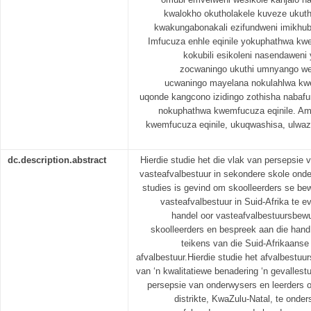
kwalokho okutholakele kuveze ukut
kwakungabonakali ezifundweni imikhub
Imfucuza enhle eqinile yokuphathwa kw
kokubili esikoleni nasendaweni
zocwaningo ukuthi umnyango we
ucwaningo mayelana nokulahlwa kwe
uqonde kangcono izidingo zothisha nabafu
nokuphathwa kwemfucuza eqinile. 
kwemfucuza eqinile, ukuqwashisa, ulwazi
dc.description.abstract
Hierdie studie het die vlak van persepsie 
vasteafvalbestuur in sekondere skole onde
studies is gevind om skoolleerders se be
vasteafvalbestuur in Suid-Afrika te ev
handel oor vasteafvalbestuursbewu
skoolleerders en bespreek aan die hand 
teikens van die Suid-Afrikaanse
afvalbestuur.Hierdie studie het afvalbestuur
van ‘n kwalitatiewe benadering ‘n gevalle
persepsie van onderwysers en leerders o
distrikte, KwaZulu-Natal, te onde