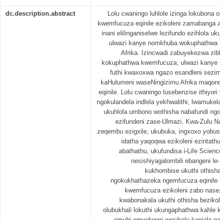
dc.description.abstract
Lolu cwaningo luhlole izinga lokubona
kwemfucuza eqinile ezikoleni zamabanga 
inani elilinganiselwe lezifundo ezihlola 
ulwazi kanye nomkhuba wokuphathwa 
Afrika. Izincwadi zabuyekezwa zi
kokuphathwa kwemfucuza, ulwazi kanye 
futhi kwaxoxwa ngazo esandleni sezi
kaHulumeni waseNingizimu Afrika maqo
eqinile. Lolu cwaningo lusebenzise ithiyo
ngokulandela indlela yekhwalithi, lwamuk
ukuhlola umbono wothisha nabafundi ng
ezifundeni zase-Ulmazi, Kwa-Zulu N
zeqembu ezigxile, ukubuka, ingxoxo yobus
idatha yaqoqwa ezikoleni ezintat
abathathu, ukufundisa i-Life Scien
nesishiyagalombili ebangeni le
kukhombise ukuthi othish
ngokukhathazeka ngemfucuza eqinile
kwemfucuza ezikoleni zabo nase
kwabonakala ukuthi othisha beziko
olubukhali lokuthi ukungaphathwa kahle
omubi emvelweni wesikole kanjalo 