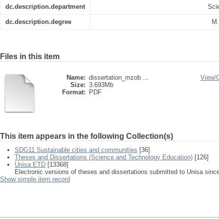
dc.description.department
Sci
dc.description.degree
M.
Files in this item
Name:
dissertation_mzob ...
View/
Size:
3.693Mb
Format:
PDF
This item appears in the following Collection(s)
SDG11 Sustainable cities and communities
[36]
Theses and Dissertations (Science and Technology Education)
[126]
Unisa ETD
[13368]
Electronic versions of theses and dissertations submitted to Unisa sinc
Show simple item record