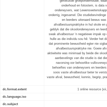
gefokusde groeponderhoude, waar
onderhoud en fotostem, is data v
onderwysers, wat Lewenswetenskappe 
onderrig, ingesamel. Die studiebevindinge
en leerders uiteraard bewus was
afvalbestuurspraktyke in hul skole en 
geblyk dat die skoolonderwysers en leerd
swak afvalbestuur ‘n negatiewe impak op
hulle as die individu sou hê. Verder het d
dat prominente bewustheid egter nie sigba
afvalbestuurspraktyke nie. Goeie afv
aktiwiteite was minimaal by beide die skoo
aanbevelings van die studie is dat d
navorsing oor behoorlike vullisverwy
behoeftes van onderwysers en leerder
soos vaste afvalbestuur beter te verst
vaste afval, bewustheid, kennis, begrip, pr
dc.format.extent
1 online resource (xii,
dc.language.iso
dc.subject