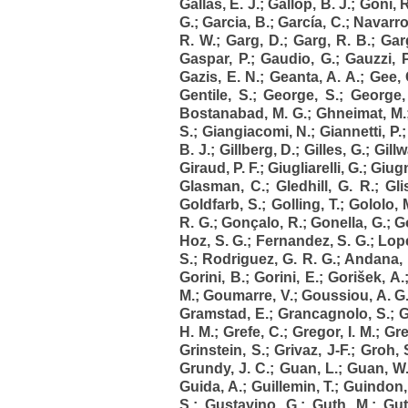
Gallas, E. J.
;
Gallop, B. J.
;
Goni, R
G.
;
Garcia, B.
;
García, C.
;
Navarro,
R. W.
;
Garg, D.
;
Garg, R. B.
;
Garg
Gaspar, P.
;
Gaudio, G.
;
Gauzzi, P
Gazis, E. N.
;
Geanta, A. A.
;
Gee, 
Gentile, S.
;
George, S.
;
George,
Bostanabad, M. G.
;
Ghneimat, M.
S.
;
Giangiacomi, N.
;
Giannetti, P.
B. J.
;
Gillberg, D.
;
Gilles, G.
;
Gillw
Giraud, P. F.
;
Giugliarelli, G.
;
Giugn
Glasman, C.
;
Gledhill, G. R.
;
Gli
Goldfarb, S.
;
Golling, T.
;
Gololo, 
R. G.
;
Gonçalo, R.
;
Gonella, G.
;
Go
Hoz, S. G.
;
Fernandez, S. G.
;
Lope
S.
;
Rodriguez, G. R. G.
;
Andana, 
Gorini, B.
;
Gorini, E.
;
Gorišek, A.
M.
;
Goumarre, V.
;
Goussiou, A. G
Gramstad, E.
;
Grancagnolo, S.
;
G
H. M.
;
Grefe, C.
;
Gregor, I. M.
;
Gre
Grinstein, S.
;
Grivaz, J-F.
;
Groh, 
Grundy, J. C.
;
Guan, L.
;
Guan, W
Guida, A.
;
Guillemin, T.
;
Guindon,
S.
;
Gustavino, G.
;
Guth, M.
;
Gut