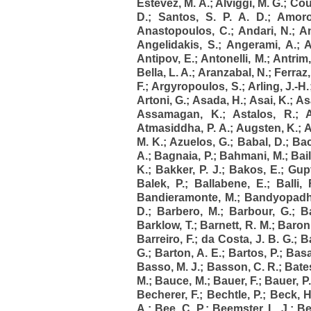
Estevez, M. A.
;
Alviggi, M. G.
;
Cout
D.
;
Santos, S. P. A. D.
;
Amoro
Anastopoulos, C.
;
Andari, N.
;
An
Angelidakis, S.
;
Angerami, A.
;
A
Antipov, E.
;
Antonelli, M.
;
Antrim,
Bella, L. A.
;
Aranzabal, N.
;
Ferraz,
F.
;
Argyropoulos, S.
;
Arling, J.-H.
Artoni, G.
;
Asada, H.
;
Asai, K.
;
Asa
Assamagan, K.
;
Astalos, R.
;
Atmasiddha, P. A.
;
Augsten, K.
;
A
M. K.
;
Azuelos, G.
;
Babal, D.
;
Bac
A.
;
Bagnaia, P.
;
Bahmani, M.
;
Bail
K.
;
Bakker, P. J.
;
Bakos, E.
;
Gupt
Balek, P.
;
Ballabene, E.
;
Balli, 
Bandieramonte, M.
;
Bandyopadh
D.
;
Barbero, M.
;
Barbour, G.
;
B
Barklow, T.
;
Barnett, R. M.
;
Baron,
Barreiro, F.
;
da Costa, J. B. G.
;
B
G.
;
Barton, A. E.
;
Bartos, P.
;
Basa
Basso, M. J.
;
Basson, C. R.
;
Bates
M.
;
Bauce, M.
;
Bauer, F.
;
Bauer, P.
Becherer, F.
;
Bechtle, P.
;
Beck, H
A.
;
Bee, C. P.
;
Beemster, L. J.
;
Be