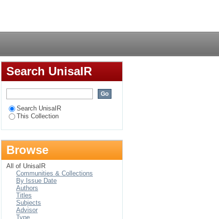
s, and missing
Login
rt{s}}=13$$ s = 13 TeV
Search UnisaIR
Search UnisaIR
This Collection
Browse
All of UnisaIR
Communities & Collections
By Issue Date
Authors
Titles
Subjects
Advisor
Type