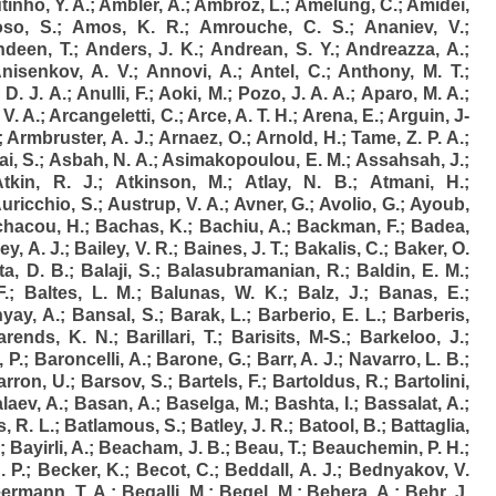
inho, Y. A.
;
Ambler, A.
;
Ambroz, L.
;
Amelung, C.
;
Amidei,
so, S.
;
Amos, K. R.
;
Amrouche, C. S.
;
Ananiev, V.
;
deen, T.
;
Anders, J. K.
;
Andrean, S. Y.
;
Andreazza, A.
;
nisenkov, A. V.
;
Annovi, A.
;
Antel, C.
;
Anthony, M. T.
;
 D. J. A.
;
Anulli, F.
;
Aoki, M.
;
Pozo, J. A. A.
;
Aparo, M. A.
;
 V. A.
;
Arcangeletti, C.
;
Arce, A. T. H.
;
Arena, E.
;
Arguin, J-
;
Armbruster, A. J.
;
Arnaez, O.
;
Arnold, H.
;
Tame, Z. P. A.
;
i, S.
;
Asbah, N. A.
;
Asimakopoulou, E. M.
;
Assahsah, J.
;
Atkin, R. J.
;
Atkinson, M.
;
Atlay, N. B.
;
Atmani, H.
;
uricchio, S.
;
Austrup, V. A.
;
Avner, G.
;
Avolio, G.
;
Ayoub,
hacou, H.
;
Bachas, K.
;
Bachiu, A.
;
Backman, F.
;
Badea,
ey, A. J.
;
Bailey, V. R.
;
Baines, J. T.
;
Bakalis, C.
;
Baker, O.
a, D. B.
;
Balaji, S.
;
Balasubramanian, R.
;
Baldin, E. M.
;
F.
;
Baltes, L. M.
;
Balunas, W. K.
;
Balz, J.
;
Banas, E.
;
yay, A.
;
Bansal, S.
;
Barak, L.
;
Barberio, E. L.
;
Barberis,
arends, K. N.
;
Barillari, T.
;
Barisits, M-S.
;
Barkeloo, J.
;
 P.
;
Baroncelli, A.
;
Barone, G.
;
Barr, A. J.
;
Navarro, L. B.
;
arron, U.
;
Barsov, S.
;
Bartels, F.
;
Bartoldus, R.
;
Bartolini,
laev, A.
;
Basan, A.
;
Baselga, M.
;
Bashta, I.
;
Bassalat, A.
;
, R. L.
;
Batlamous, S.
;
Batley, J. R.
;
Batool, B.
;
Battaglia,
;
Bayirli, A.
;
Beacham, J. B.
;
Beau, T.
;
Beauchemin, P. H.
;
. P.
;
Becker, K.
;
Becot, C.
;
Beddall, A. J.
;
Bednyakov, V.
ermann, T. A.
;
Begalli, M.
;
Begel, M.
;
Behera, A.
;
Behr, J.