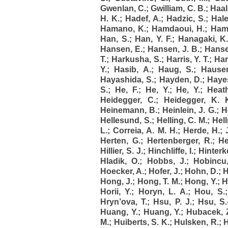
Gwenlan, C.
;
Gwilliam, C. B.
;
Haal
H. K.
;
Hadef, A.
;
Hadzic, S.
;
Hal
Hamano, K.
;
Hamdaoui, H.
;
Hame
Han, S.
;
Han, Y. F.
;
Hanagaki, K
Hansen, E.
;
Hansen, J. B.
;
Hanse
T.
;
Harkusha, S.
;
Harris, Y. T.
;
Har
Y.
;
Hasib, A.
;
Haug, S.
;
Hauser
Hayashida, S.
;
Hayden, D.
;
Hayes
S.
;
He, F.
;
He, Y.
;
He, Y.
;
Heath
Heidegger, C.
;
Heidegger, K. 
Heinemann, B.
;
Heinlein, J. G.
;
H
Hellesund, S.
;
Helling, C. M.
;
Hel
L.
;
Correia, A. M. H.
;
Herde, H.
;
Herten, G.
;
Hertenberger, R.
;
He
Hillier, S. J.
;
Hinchliffe, I.
;
Hinterk
Hladik, O.
;
Hobbs, J.
;
Hobincu
Hoecker, A.
;
Hofer, J.
;
Hohn, D.
;
H
Hong, J.
;
Hong, T. M.
;
Hong, Y.
;
H
Horii, Y.
;
Horyn, L. A.
;
Hou, S.
Hryn’ova, T.
;
Hsu, P. J.
;
Hsu, S.
Huang, Y.
;
Huang, Y.
;
Hubacek, 
M.
;
Huiberts, S. K.
;
Hulsken, R.
;
H