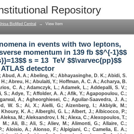
omena in events with two leptons, jet
nstitutional Repository
n 139 fb $$^{-1}$$ - 1 of $$\varvec{\sq
llisions with the ATLAS detector
Unisa BioMed Central
→
View Item
nomena in events with two leptons,
nsverse momentum in 139 fb $$^{-1}$$
{s}}=13$$ s = 13 TeV $$\varvec{pp}$$
e ATLAS detector
;
Abud, A. A.
;
Abeling, K.
;
Abhayasinghe, D. K.
;
Abidi, S.
 H.
;
Abreu, H.
;
Abulaiti, Y.
;
Hoffman, A. C. A.
;
Acharya, B.
rios, C. A.
;
Adamczyk, L.
;
Adamek, L.
;
Addepalli, S. V.
;
, S.
;
Adye, T.
;
Affolder, A. A.
;
Afik, Y.
;
Agapopoulou, C.
;
garwal, A.
;
Agheorghiesei, C.
;
Aguilar-Saavedra, J. A.
;
d, W. S.
;
Ai, X.
;
Aielli, G.
;
Aizenberg, I.
;
Akbiyik, M.
;
;
Khoury, K. A.
;
Alberghi, G. L.
;
Albert, J.
;
Albicocco, P.
;
;
Aleksa, M.
;
Aleksandrov, I. N.
;
Alexa, C.
;
Alexopoulos, T.
;
, M.
;
Ali, B.
;
Ali, S.
;
Aliev, M.
;
Alimonti, G.
;
Allaire, C.
;
P.
;
Aloisio, A.
;
Alonso, F.
;
Alpigiani, C.
;
Camelia, E. A.
;