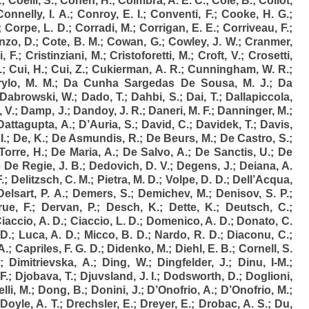
.
;
Coelli, S.
;
Cohen, H.
;
Coimbra, A. E. C.
;
Cole, B.
;
Collot,
Connelly, I. A.
;
Conroy, E. I.
;
Conventi, F.
;
Cooke, H. G.
;
;
Corpe, L. D.
;
Corradi, M.
;
Corrigan, E. E.
;
Corriveau, F.
;
nzo, D.
;
Cote, B. M.
;
Cowan, G.
;
Cowley, J. W.
;
Cranmer,
, F.
;
Cristinziani, M.
;
Cristoforetti, M.
;
Croft, V.
;
Crosetti,
.
;
Cui, H.
;
Cui, Z.
;
Cukierman, A. R.
;
Cunningham, W. R.
;
ylo, M. M.
;
Da Cunha Sargedas De Sousa, M. J.
;
Da
Dabrowski, W.
;
Dado, T.
;
Dahbi, S.
;
Dai, T.
;
Dallapiccola,
 V.
;
Damp, J.
;
Dandoy, J. R.
;
Daneri, M. F.
;
Danninger, M.
;
Dattagupta, A.
;
D’Auria, S.
;
David, C.
;
Davidek, T.
;
Davis,
I.
;
De, K.
;
De Asmundis, R.
;
De Beurs, M.
;
De Castro, S.
;
Torre, H.
;
De Maria, A.
;
De Salvo, A.
;
De Sanctis, U.
;
De
 De Regie, J. B.
;
Dedovich, D. V.
;
Degens, J.
;
Deiana, A.
.
;
Delitzsch, C. M.
;
Pietra, M. D.
;
Volpe, D. D.
;
Dell’Acqua,
Delsart, P. A.
;
Demers, S.
;
Demichev, M.
;
Denisov, S. P.
;
ue, F.
;
Dervan, P.
;
Desch, K.
;
Dette, K.
;
Deutsch, C.
;
iaccio, A. D.
;
Ciaccio, L. D.
;
Domenico, A. D.
;
Donato, C.
 D.
;
Luca, A. D.
;
Micco, B. D.
;
Nardo, R. D.
;
Diaconu, C.
;
A.
;
Capriles, F. G. D.
;
Didenko, M.
;
Diehl, E. B.
;
Cornell, S.
;
Dimitrievska, A.
;
Ding, W.
;
Dingfelder, J.
;
Dinu, I-M.
;
F.
;
Djobava, T.
;
Djuvsland, J. I.
;
Dodsworth, D.
;
Doglioni,
li, M.
;
Dong, B.
;
Donini, J.
;
D’Onofrio, A.
;
D’Onofrio, M.
;
;
Doyle, A. T.
;
Drechsler, E.
;
Dreyer, E.
;
Drobac, A. S.
;
Du,