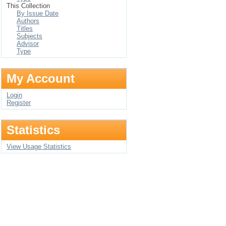
This Collection
By Issue Date
Authors
Titles
Subjects
Advisor
Type
My Account
Login
Register
Statistics
View Usage Statistics