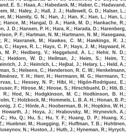
and, E. S.
;
Haas, A.
;
Habedank, M.
;
Haber, C.
;
Hadavand,
eem, M.
;
Haley, J.
;
Hall, J. J.
;
Hallewell, G. D.
;
Halser, L.
;
r, M.
;
Hamity, G. N.
;
Han, J.
;
Han, K.
;
Han, L.
;
Han, L.
;
.
;
Hance, M.
;
Hangal, D. A.
;
Hank, M. D.
;
Hankache, R.
;
n, J. D.
;
Hansen, P. H.
;
Hara, K.
;
Harada, D.
;
Harenberg,
rison, P. F.
;
Hartman, N. M.
;
Hartmann, N. M.
;
Hasegawa,
, R.
;
Havranek, M.
;
Hawkes, C. M.
;
Hawkings, R. J.
;
, C.
;
Hayes, R. L.
;
Hays, C. P.
;
Hays, J. M.
;
Hayward, H.
, M. P.
;
Hedberg, V.
;
Heggelund, A. L.
;
Hehir, N. D.
;
K.
;
Heidorn, W. D.
;
Heilman, J.
;
Heim, S.
;
Heim, T.
;
einrich, J. J.
;
Heinrich, L.
;
Hejbal, J.
;
Helary, L.
;
Held, A.
;
lman, S.
;
Helsens, C.
;
Henderson, R. C. W.
;
Henkelmann,
Jiménez, Y. H.
;
Herr, H.
;
Herrmann, M. G.
;
Herrmann, T.
;
rvas, L.
;
Hessey, N. P.
;
Hibi, H.
;
Higón-Rodriguez, E.
;
euser, F.
;
Hirose, M.
;
Hirose, S.
;
Hirschbuehl, D.
;
Hiti, B.
;
, R.
;
Hod, N.
;
Hodgkinson, M. C.
;
Hodkinson, B. H.
;
olm, T.
;
Holzbock, M.
;
Hommels, L. B. A. H.
;
Honan, B. P.
;
onig, J. C.
;
Hönle, A.
;
Hooberman, B. H.
;
Hopkins, W. H.
;
;
Howarth, J.
;
Hoya, J.
;
Hrabovsky, M.
;
Hrynevich, A.
;
-C.
;
Hu, Q.
;
Hu, S.
;
Hu, Y. F.
;
Huang, D. P.
;
Huang, X.
;
Z.
;
Huebner, M.
;
Huegging, F.
;
Huffman, T. B.
;
Huhtinen,
useynov, N.
;
Huston, J.
;
Huth, J.
;
Hyneman, R.
;
Hyrych,