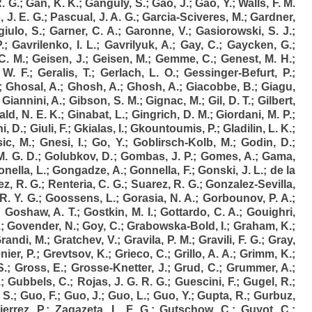
. G.
;
Gan, K. K.
;
Ganguly, S.
;
Gao, J.
;
Gao, Y.
;
Walls, F. M.
 J. E. G.
;
Pascual, J. A. G.
;
Garcia-Sciveres, M.
;
Gardner,
iulo, S.
;
Garner, C. A.
;
Garonne, V.
;
Gasiorowski, S. J.
;
.
;
Gavrilenko, I. L.
;
Gavrilyuk, A.
;
Gay, C.
;
Gaycken, G.
;
C. M.
;
Geisen, J.
;
Geisen, M.
;
Gemme, C.
;
Genest, M. H.
;
 W. F.
;
Geralis, T.
;
Gerlach, L. O.
;
Gessinger-Befurt, P.
;
;
Ghosal, A.
;
Ghosh, A.
;
Ghosh, A.
;
Giacobbe, B.
;
Giagu,
;
Giannini, A.
;
Gibson, S. M.
;
Gignac, M.
;
Gil, D. T.
;
Gilbert,
ald, N. E. K.
;
Ginabat, L.
;
Gingrich, D. M.
;
Giordani, M. P.
;
i, D.
;
Giuli, F.
;
Gkialas, I.
;
Gkountoumis, P.
;
Gladilin, L. K.
;
sic, M.
;
Gnesi, I.
;
Go, Y.
;
Goblirsch-Kolb, M.
;
Godin, D.
;
M. G. D.
;
Golubkov, D.
;
Gombas, J. P.
;
Gomes, A.
;
Gama,
nella, L.
;
Gongadze, A.
;
Gonnella, F.
;
Gonski, J. L.
;
de la
z, R. G.
;
Renteria, C. G.
;
Suarez, R. G.
;
Gonzalez-Sevilla,
R. Y. G.
;
Goossens, L.
;
Gorasia, N. A.
;
Gorbounov, P. A.
;
;
Goshaw, A. T.
;
Gostkin, M. I.
;
Gottardo, C. A.
;
Gouighri,
.
;
Govender, N.
;
Goy, C.
;
Grabowska-Bold, I.
;
Graham, K.
;
randi, M.
;
Gratchev, V.
;
Gravila, P. M.
;
Gravili, F. G.
;
Gray,
nier, P.
;
Grevtsov, K.
;
Grieco, C.
;
Grillo, A. A.
;
Grimm, K.
;
S.
;
Gross, E.
;
Grosse-Knetter, J.
;
Grud, C.
;
Grummer, A.
;
.
;
Gubbels, C.
;
Rojas, J. G. R. G.
;
Guescini, F.
;
Gugel, R.
;
 S.
;
Guo, F.
;
Guo, J.
;
Guo, L.
;
Guo, Y.
;
Gupta, R.
;
Gurbuz,
ierrez, P.
;
Zagazeta, L. F. G.
;
Gutschow, C.
;
Guyot, C.
;