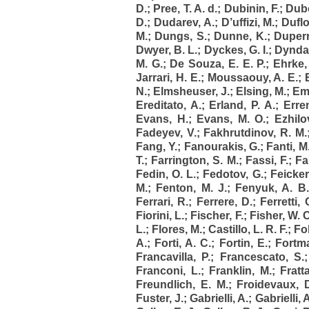
D.
;
Pree, T. A. d.
;
Dubinin, F.
;
Dub
D.
;
Dudarev, A.
;
D’uffizi, M.
;
Duflo
M.
;
Dungs, S.
;
Dunne, K.
;
Duperr
Dwyer, B. L.
;
Dyckes, G. I.
;
Dyndal
M. G.
;
De Souza, E. E. P.
;
Ehrke, 
Jarrari, H. E.
;
Moussaouy, A. E.
;
N.
;
Elmsheuser, J.
;
Elsing, M.
;
Em
Ereditato, A.
;
Erland, P. A.
;
Erre
Evans, H.
;
Evans, M. O.
;
Ezhilo
Fadeyev, V.
;
Fakhrutdinov, R. M.
Fang, Y.
;
Fanourakis, G.
;
Fanti, M
T.
;
Farrington, S. M.
;
Fassi, F.
;
Fa
Fedin, O. L.
;
Fedotov, G.
;
Feicker
M.
;
Fenton, M. J.
;
Fenyuk, A. B.
Ferrari, R.
;
Ferrere, D.
;
Ferretti, 
Fiorini, L.
;
Fischer, F.
;
Fisher, W. 
L.
;
Flores, M.
;
Castillo, L. R. F.
;
Fol
A.
;
Forti, A. C.
;
Fortin, E.
;
Fortma
Francavilla, P.
;
Francescato, S.
Franconi, L.
;
Franklin, M.
;
Fratta
Freundlich, E. M.
;
Froidevaux, 
Fuster, J.
;
Gabrielli, A.
;
Gabrielli, 