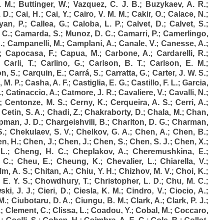
. M.
;
Buttinger, W.
;
Vazquez, C. J. B.
;
Buzykaev, A. R.
;
, D.
;
Cai, H.
;
Cai, Y.
;
Cairo, V. M. M.
;
Cakir, O.
;
Calace, N.
;
yan, P.
;
Callea, G.
;
Caloba, L. P.
;
Calvet, D.
;
Calvet, S.
;
 C.
;
Camarda, S.
;
Munoz, D. C.
;
Camarri, P.
;
Camerlingo,
.
;
Campanelli, M.
;
Camplani, A.
;
Canale, V.
;
Canesse, A.
;
;
Capocasa, F.
;
Capua, M.
;
Carbone, A.
;
Cardarelli, R.
;
;
Carli, T.
;
Carlino, G.
;
Carlson, B. T.
;
Carlson, E. M.
;
n, S.
;
Carquin, E.
;
Carrá, S.
;
Carratta, G.
;
Carter, J. W. S.
;
 M. P.
;
Casha, A. F.
;
Castiglia, E. G.
;
Castillo, F. L.
;
Garcia,
.
;
Catinaccio, A.
;
Catmore, J. R.
;
Cavaliere, V.
;
Cavalli, N.
;
;
Centonze, M. S.
;
Cerny, K.
;
Cerqueira, A. S.
;
Cerri, A.
;
;
Cetin, S. A.
;
Chadi, Z.
;
Chakraborty, D.
;
Chala, M.
;
Chan,
man, J. D.
;
Chargeishvili, B.
;
Charlton, D. G.
;
Charman,
S.
;
Chekulaev, S. V.
;
Chelkov, G. A.
;
Chen, A.
;
Chen, B.
;
n, H.
;
Chen, J.
;
Chen, J.
;
Chen, S.
;
Chen, S. J.
;
Chen, X.
;
L.
;
Cheng, H. C.
;
Cheplakov, A.
;
Cheremushkina, E.
;
 C.
;
Cheu, E.
;
Cheung, K.
;
Chevalier, L.
;
Chiarella, V.
;
m, A. S.
;
Chitan, A.
;
Chiu, Y. H.
;
Chizhov, M. V.
;
Choi, K.
;
E. Y. S.
;
Chowdhury, T.
;
Christopher, L. D.
;
Chu, M. C.
;
ki, J. J.
;
Cieri, D.
;
Ciesla, K. M.
;
Cindro, V.
;
Ciocio, A.
;
M.
;
Ciubotaru, D. A.
;
Ciungu, B. M.
;
Clark, A.
;
Clark, P. J.
;
.
;
Clement, C.
;
Clissa, L.
;
Coadou, Y.
;
Cobal, M.
;
Coccaro,