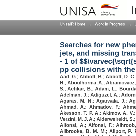
Searches for new phen
I
transverse momentum i
$$\varvec{pp}$$ pp co
UnisaIR Home
→
Work in Progress
→
Searches for new phe
jets, and missing tra
- 1 of $$\varvec{\sqrt
pp collisions with th
Aad, G.
;
Abbott, B.
;
Abbott, D. C.
H.
;
Aboulhorma, A.
;
Abramowicz,
S.
;
Achkar, B.
;
Adam, L.
;
Bourda
Adelman, J.
;
Adiguzel, A.
;
Adorni
Agaras, M. N.
;
Agarwala, J.
;
Ag
Ahmad, A.
;
Ahmadov, F.
;
Ahme
Åkesson, T. P. A.
;
Akimov, A. V.
Verzini, M. J. A.
;
Alderweireldt, S.
Alfonsi, A.
;
Alfonsi, F.
;
Alhroob
Allbrooke, B. M. M.
;
Allport, P. 