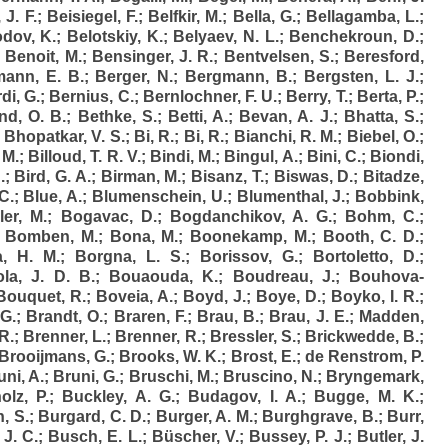
 J. F.
;
Beisiegel, F.
;
Belfkir, M.
;
Bella, G.
;
Bellagamba, L.
;
dov, K.
;
Belotskiy, K.
;
Belyaev, N. L.
;
Benchekroun, D.
;
;
Benoit, M.
;
Bensinger, J. R.
;
Bentvelsen, S.
;
Beresford,
ann, E. B.
;
Berger, N.
;
Bergmann, B.
;
Bergsten, L. J.
;
di, G.
;
Bernius, C.
;
Bernlochner, F. U.
;
Berry, T.
;
Berta, P.
;
nd, O. B.
;
Bethke, S.
;
Betti, A.
;
Bevan, A. J.
;
Bhatta, S.
;
;
Bhopatkar, V. S.
;
Bi, R.
;
Bi, R.
;
Bianchi, R. M.
;
Biebel, O.
;
, M.
;
Billoud, T. R. V.
;
Bindi, M.
;
Bingul, A.
;
Bini, C.
;
Biondi,
.
;
Bird, G. A.
;
Birman, M.
;
Bisanz, T.
;
Biswas, D.
;
Bitadze,
C.
;
Blue, A.
;
Blumenschein, U.
;
Blumenthal, J.
;
Bobbink,
er, M.
;
Bogavac, D.
;
Bogdanchikov, A. G.
;
Bohm, C.
;
;
Bomben, M.
;
Bona, M.
;
Boonekamp, M.
;
Booth, C. D.
;
a, H. M.
;
Borgna, L. S.
;
Borissov, G.
;
Bortoletto, D.
;
la, J. D. B.
;
Bouaouda, K.
;
Boudreau, J.
;
Bouhova-
Bouquet, R.
;
Boveia, A.
;
Boyd, J.
;
Boye, D.
;
Boyko, I. R.
;
 G.
;
Brandt, O.
;
Braren, F.
;
Brau, B.
;
Brau, J. E.
;
Madden,
R.
;
Brenner, L.
;
Brenner, R.
;
Bressler, S.
;
Brickwedde, B.
;
Brooijmans, G.
;
Brooks, W. K.
;
Brost, E.
;
de Renstrom, P.
uni, A.
;
Bruni, G.
;
Bruschi, M.
;
Bruscino, N.
;
Bryngemark,
lz, P.
;
Buckley, A. G.
;
Budagov, I. A.
;
Bugge, M. K.
;
, S.
;
Burgard, C. D.
;
Burger, A. M.
;
Burghgrave, B.
;
Burr,
 J. C.
;
Busch, E. L.
;
Büscher, V.
;
Bussey, P. J.
;
Butler, J.