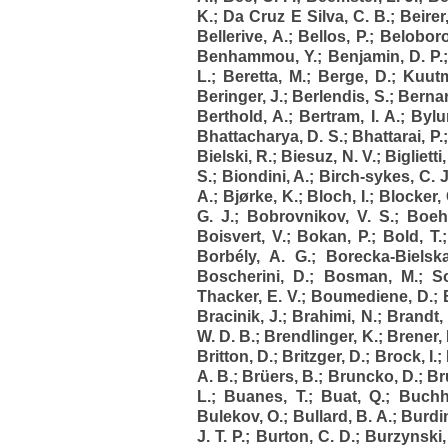
K.
;
Da Cruz E Silva, C. B.
;
Beirer,
Bellerive, A.
;
Bellos, P.
;
Beloboro
Benhammou, Y.
;
Benjamin, D. P.
L.
;
Beretta, M.
;
Berge, D.
;
Kuutm
Beringer, J.
;
Berlendis, S.
;
Bernar
Berthold, A.
;
Bertram, I. A.
;
Bylu
Bhattacharya, D. S.
;
Bhattarai, P.
Bielski, R.
;
Biesuz, N. V.
;
Biglietti
S.
;
Biondini, A.
;
Birch-sykes, C. J
A.
;
Bjørke, K.
;
Bloch, I.
;
Blocker, 
G. J.
;
Bobrovnikov, V. S.
;
Boehl
Boisvert, V.
;
Bokan, P.
;
Bold, T.
Borbély, A. G.
;
Borecka-Bielsk
Boscherini, D.
;
Bosman, M.
;
So
Thacker, E. V.
;
Boumediene, D.
;
Bracinik, J.
;
Brahimi, N.
;
Brandt,
W. D. B.
;
Brendlinger, K.
;
Brener, 
Britton, D.
;
Britzger, D.
;
Brock, I.
;
A. B.
;
Brüers, B.
;
Bruncko, D.
;
Br
L.
;
Buanes, T.
;
Buat, Q.
;
Buchho
Bulekov, O.
;
Bullard, B. A.
;
Burdin
J. T. P.
;
Burton, C. D.
;
Burzynski,