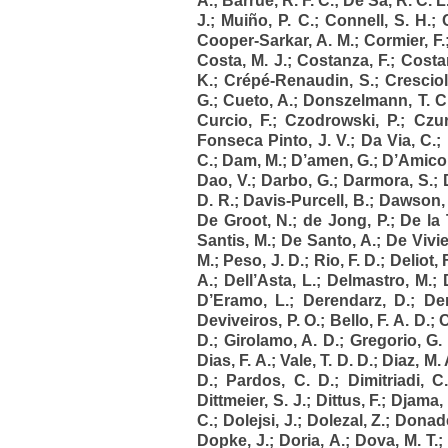
A.
;
Barrue, R. F. C.
;
De Sa, R. C. L
J.
;
Muiño, P. C.
;
Connell, S. H.
;
Cooper-Sarkar, A. M.
;
Cormier, F.
Costa, M. J.
;
Costanza, F.
;
Costa
K.
;
Crépé-Renaudin, S.
;
Crescioli
G.
;
Cueto, A.
;
Donszelmann, T. C
Curcio, F.
;
Czodrowski, P.
;
Czur
Fonseca Pinto, J. V.
;
Da Via, C.
;
C.
;
Dam, M.
;
D’amen, G.
;
D’Amico,
Dao, V.
;
Darbo, G.
;
Darmora, S.
;
D. R.
;
Davis-Purcell, B.
;
Dawson, 
De Groot, N.
;
de Jong, P.
;
De la 
Santis, M.
;
De Santo, A.
;
De Vivie
M.
;
Peso, J. D.
;
Rio, F. D.
;
Deliot, F
A.
;
Dell’Asta, L.
;
Delmastro, M.
;
D’Eramo, L.
;
Derendarz, D.
;
Der
Deviveiros, P. O.
;
Bello, F. A. D.
;
C
D.
;
Girolamo, A. D.
;
Gregorio, G.
Dias, F. A.
;
Vale, T. D. D.
;
Diaz, M. 
D.
;
Pardos, C. D.
;
Dimitriadi, C.
Dittmeier, S. J.
;
Dittus, F.
;
Djama, 
C.
;
Dolejsi, J.
;
Dolezal, Z.
;
Donadel
Dopke, J.
;
Doria, A.
;
Dova, M. T.