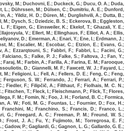
ovsky, M.
;
Duchovni, E.
;
Duckeck, G.
;
Ducu, O. A.
;
Duda,
t, L.
;
Dührssen, M.
;
Dülsen, C.
;
Dumitriu, A. E.
;
Dunford,
in, A.
;
Yildiz, H. D.
;
Düren, M.
;
Durglishvili, A.
;
Dutta, B.
;
, M.
;
Dysch, S.
;
Dziedzic, B. S.
;
Eckerova, B.
;
Eggleston,
L. F.
;
Eigen, G.
;
Einsweiler, K.
;
Ekelof, T.
;
Ghazali, Y. E.
;
Ellajosyula, V.
;
Ellert, M.
;
Ellinghaus, F.
;
Elliot, A. A.
;
Ellis,
eliyanov, D.
;
Emerman, A.
;
Enari, Y.
;
Ene, I.
;
Erdmann, J.
;
nst, M.
;
Escalier, M.
;
Escobar, C.
;
Etzion, E.
;
Evans, G.
;
v, A.
;
Ezzarqtouni, S.
;
Fabbri, F.
;
Fabbri, L.
;
Facini, G.
;
;
Falciano, S.
;
Falke, P. J.
;
Falke, S.
;
Faltova, J.
;
Fan, Y.
;
.
;
Faraj, M.
;
Farbin, A.
;
Farilla, A.
;
Farina, E. M.
;
Farooque,
ssouliotis, D.
;
Giannelli, M. F.
;
Fawcett, W. J.
;
Fayard, L.
;
t, M.
;
Feligioni, L.
;
Fell, A.
;
Fellers, D. E.
;
Feng, C.
;
Feng,
;
Ferguson, S. W.
;
Ferrando, J.
;
Ferrari, A.
;
Ferrari, P.
;
C.
;
Fiedler, F.
;
Filipčič, A.
;
Filthaut, F.
;
Fiolhais, M. C. N.
;
C.
;
Fitschen, T.
;
Fleck, I.
;
Fleischmann, P.
;
Flick, T.
;
Flores,
lega, F. M.
;
Fomin, N.
;
Foo, J. H.
;
Forland, B. C.
;
Formica,
n, A. W.
;
Foti, M. G.
;
Fountas, L.
;
Fournier, D.
;
Fox, H.
;
;
Franchini, M.
;
Franchino, S.
;
Francis, D.
;
Franco, L.
;
ri, G.
;
Freegard, A. C.
;
Freeman, P. M.
;
Freund, W. S.
;
D.
;
Frost, J. A.
;
Fu, Y.
;
Fujimoto, M.
;
Torregrosa, E. F.
;
A.
;
Gadow, P.
;
Gagliardi, G.
;
Gagnon, L. G.
;
Gallardo, G. E.
;