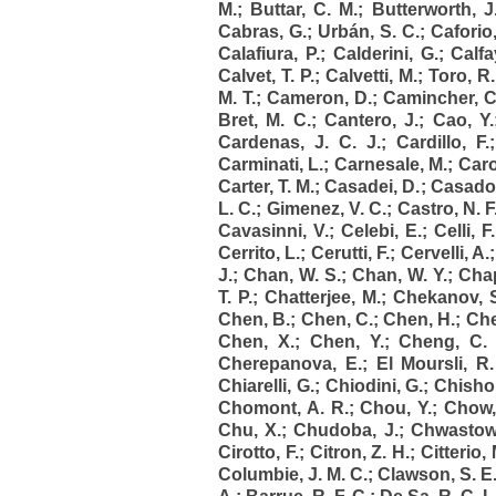
M.
;
Buttar, C. M.
;
Butterworth, J
Cabras, G.
;
Urbán, S. C.
;
Caforio
Calafiura, P.
;
Calderini, G.
;
Calfa
Calvet, T. P.
;
Calvetti, M.
;
Toro, R.
M. T.
;
Cameron, D.
;
Camincher, C
Bret, M. C.
;
Cantero, J.
;
Cao, Y.
Cardenas, J. C. J.
;
Cardillo, F.
Carminati, L.
;
Carnesale, M.
;
Caro
Carter, T. M.
;
Casadei, D.
;
Casado,
L. C.
;
Gimenez, V. C.
;
Castro, N. F
Cavasinni, V.
;
Celebi, E.
;
Celli, F.
Cerrito, L.
;
Cerutti, F.
;
Cervelli, A.
J.
;
Chan, W. S.
;
Chan, W. Y.
;
Chap
T. P.
;
Chatterjee, M.
;
Chekanov, 
Chen, B.
;
Chen, C.
;
Chen, H.
;
Che
Chen, X.
;
Chen, Y.
;
Cheng, C. 
Cherepanova, E.
;
El Moursli, R.
Chiarelli, G.
;
Chiodini, G.
;
Chishol
Chomont, A. R.
;
Chou, Y.
;
Chow, 
Chu, X.
;
Chudoba, J.
;
Chwastows
Cirotto, F.
;
Citron, Z. H.
;
Citterio, 
Columbie, J. M. C.
;
Clawson, S. E