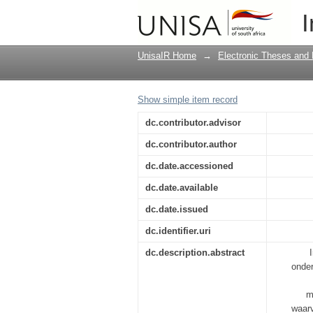
Aspekte van toon in 
I
UnisaIR Home
→
Electronic Theses and 
Show simple item record
dc.contributor.advisor
dc.contributor.author
dc.date.accessioned
dc.date.available
dc.date.issued
dc.identifier.uri
dc.description.abstract
onder
m
waarv