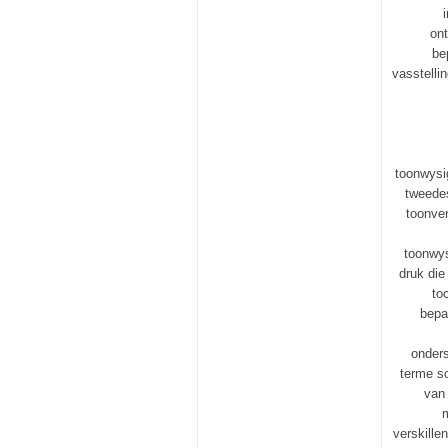
ont
be
vasstelli
toonwysi
tweedes
toonver
toonwys
druk die
to
bepaa
onders
terme so
van
m
verskill