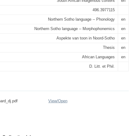
South African indigenous content
en
496.3977115
Northern Sotho language -- Phonology
en
Northern Sotho language -- Morphophonemics
en
Aspekte van toon in Noord-Sotho
en
Thesis
en
African Languages
en
D. Litt. et Phil.
ard_dj.pdf
View/
Open