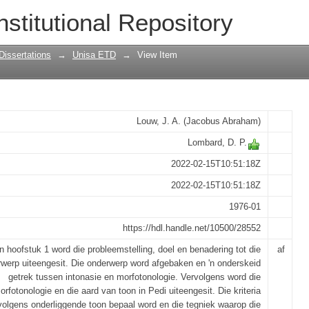
Noord-Sotho
nstitutional Repository
Dissertations
→
Unisa ETD
→
View Item
Louw, J. A. (Jacobus Abraham)
Lombard, D. P.
2022-02-15T10:51:18Z
2022-02-15T10:51:18Z
1976-01
https://hdl.handle.net/10500/28552
In hoofstuk 1 word die probleemstelling, doel en benadering tot die
af
werp uiteengesit. Die onderwerp word afgebaken en 'n onderskeid
getrek tussen intonasie en morfotonologie. Vervolgens word die
orfotonologie en die aard van toon in Pedi uiteengesit. Die kriteria
olgens onderliggende toon bepaal word en die tegniek waarop die