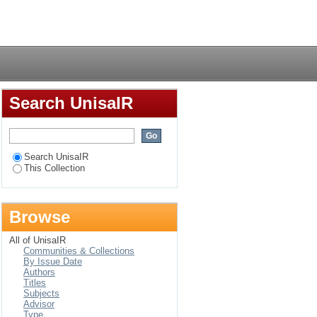
Login
Search UnisaIR
Search UnisaIR
This Collection
Browse
All of UnisaIR
Communities & Collections
By Issue Date
Authors
Titles
Subjects
Advisor
Type