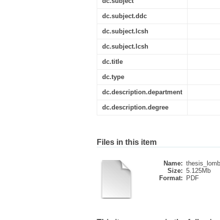
dc.subject
dc.subject.ddc
dc.subject.lcsh
dc.subject.lcsh
dc.title
dc.type
dc.description.department
dc.description.degree
Files in this item
Name:
thesis_lomb
Size:
5.125Mb
Format:
PDF