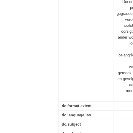
Die on
p
gegradeer
verd
hoofs
oorsig
ander wo
id
belangri
we
gemaak. 
en gevol
aa
morf
dc.format.extent
dc.language.iso
dc.subject