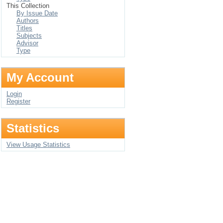
This Collection
By Issue Date
Authors
Titles
Subjects
Advisor
Type
My Account
Login
Register
Statistics
View Usage Statistics