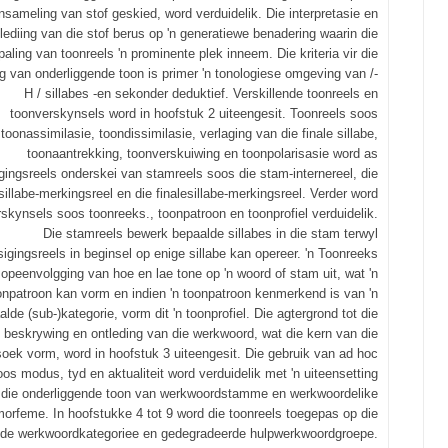
insameling van stof geskied, word verduidelik. Die interpretasie en
lediing van die stof berus op 'n generatiewe benadering waarin die
paling van toonreels 'n prominente plek inneem. Die kriteria vir die
ng van onderliggende toon is primer 'n tonologiese omgeving van /-
H / sillabes -en sekonder deduktief. Verskillende toonreels en
toonverskynsels word in hoofstuk 2 uiteengesit. Toonreels soos
toonassimilasie, toondissimilasie, verlaging van die finale sillabe,
toonaantrekking, toonverskuiwing en toonpolarisasie word as
gingsreels onderskei van stamreels soos die stam-internereel, die
illabe-merkingsreel en die finalesillabe-merkingsreel. Verder word
skynsels soos toonreeks., toonpatroon en toonprofiel verduidelik.
Die stamreels bewerk bepaalde sillabes in die stam terwyl
igingsreels in beginsel op enige sillabe kan opereer. 'n Toonreeks
 opeenvolgging van hoe en lae tone op 'n woord of stam uit, wat 'n
onpatroon kan vorm en indien 'n toonpatroon kenmerkend is van 'n
lde (sub-)kategorie, vorm dit 'n toonprofiel. Die agtergrond tot die
beskrywing en ontleding van die werkwoord, wat die kern van die
oek vorm, word in hoofstuk 3 uiteengesit. Die gebruik van ad hoc
os modus, tyd en aktualiteit word verduidelik met 'n uiteensetting
 die onderliggende toon van werkwoordstamme en werkwoordelike
orfeme. In hoofstukke 4 tot 9 word die toonreels toegepas op die
ende werkwoordkategoriee en gedegradeerde hulpwerkwoordgroepe.