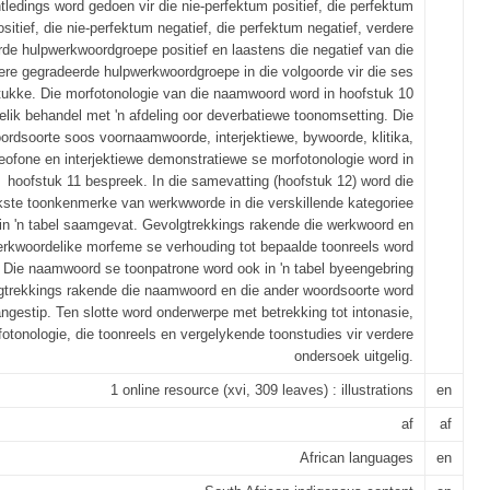
tledings word gedoen vir die nie-perfektum positief, die perfektum
ositief, die nie-perfektum negatief, die perfektum negatief, verdere
de hulpwerkwoordgroepe positief en laastens die negatief van die
ere gegradeerde hulpwerkwoordgroepe in die volgoorde vir die ses
tukke. Die morfotonologie van die naamwoord word in hoofstuk 10
telik behandel met 'n afdeling oor deverbatiewe toonomsetting. Die
ordsoorte soos voornaamwoorde, interjektiewe, bywoorde, klitika,
eofone en interjektiewe demonstratiewe se morfotonologie word in
hoofstuk 11 bespreek. In die samevatting (hoofstuk 12) word die
kste toonkenmerke van werkwworde in die verskillende kategoriee
in 'n tabel saamgevat. Gevolgtrekkings rakende die werkwoord en
rkwoordelike morfeme se verhouding tot bepaalde toonreels word
Die naamwoord se toonpatrone word ook in 'n tabel byeengebring
gtrekkings rakende die naamwoord en die ander woordsoorte word
ngestip. Ten slotte word onderwerpe met betrekking tot intonasie,
otonologie, die toonreels en vergelykende toonstudies vir verdere
ondersoek uitgelig.
1 online resource (xvi, 309 leaves) : illustrations
en
af
af
African languages
en