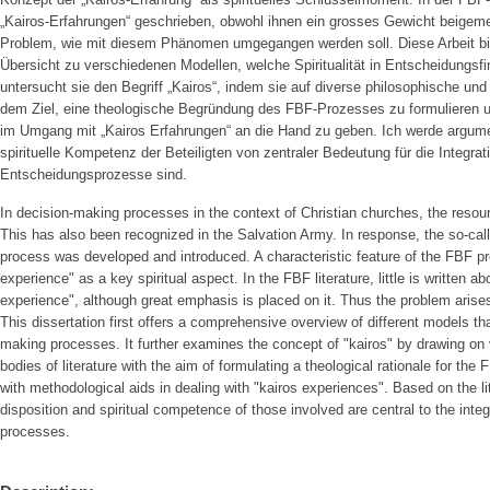
„Kairos-Erfahrungen“ geschrieben, obwohl ihnen ein grosses Gewicht beigemes
Problem, wie mit diesem Phänomen umgegangen werden soll. Diese Arbeit b
Übersicht zu verschiedenen Modellen, welche Spiritualität in Entscheidungsf
untersucht sie den Begriff „Kairos“, indem sie auf diverse philosophische und 
dem Ziel, eine theologische Begründung des FBF-Prozesses zu formulieren
im Umgang mit „Kairos Erfahrungen“ an die Hand zu geben. Ich werde argumen
spirituelle Kompetenz der Beteiligten von zentraler Bedeutung für die Integratio
Entscheidungsprozesse sind.
In decision-making processes in the context of Christian churches, the resource
This has also been recognized in the Salvation Army. In response, the so-call
process was developed and introduced. A characteristic feature of the FBF pr
experience" as a key spiritual aspect. In the FBF literature, little is written ab
experience", although great emphasis is placed on it. Thus the problem arise
This dissertation first offers a comprehensive overview of different models that
making processes. It further examines the concept of "kairos" by drawing on 
bodies of literature with the aim of formulating a theological rationale for th
with methodological aids in dealing with "kairos experiences". Based on the lite
disposition and spiritual competence of those involved are central to the integr
processes.