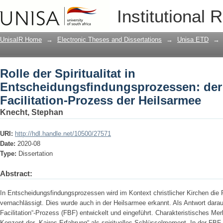
Rolle der Spiritualitat in Entscheidun
Institutional 
Facilitation-Prozess der Heilsarmee
UnisaIR Home
→
Electronic Theses and Dissertations
→
Unisa ETD
→
Rolle der Spiritualitat in
Entscheidungsfindungsprozessen: der
Facilitation-Prozess der Heilsarmee
Knecht, Stephan
URI:
http://hdl.handle.net/10500/27571
Date:
2020-08
Type:
Dissertation
Abstract:
In Entscheidungsfindungsprozessen wird im Kontext christlicher Kirchen die R
vernachlässigt. Dies wurde auch in der Heilsarmee erkannt. Als Antwort dara
Facilitation“-Prozess (FBF) entwickelt und eingeführt. Charakteristisches M
Konzept der „Kairos-Erfahrung“ als spirituelles Schlüsselmoment. In der FBF