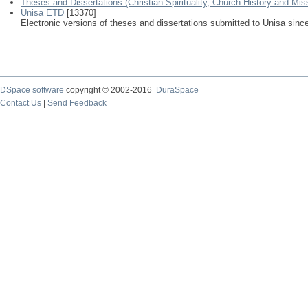
Theses and Dissertations (Christian Spirituality, Church History and Mis
Unisa ETD
[13370]
Electronic versions of theses and dissertations submitted to Unisa sinc
DSpace software
copyright © 2002-2016
DuraSpace
Contact Us
|
Send Feedback