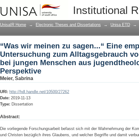
“Was wir meinen zu sagen...“ Eine em
Institutional 
von Glaubenssprache bei jungen Mens
UnisaIR Home
→
Electronic Theses and Dissertations
→
Unisa ETD
→
“Was wir meinen zu sagen...“ Eine emp
Untersuchung zum Alltagsgebrauch v
bei jungen Menschen aus jugendtheol
Perspektive
Meier, Sabrina
URI:
http://hdl.handle.net/10500/27262
Date:
2019-11-13
Type:
Dissertation
Abstract:
Die vorliegende Forschungsarbeit befasst sich mit der Wahrnehmung der Ko
und Christen bezüglich ihres Glaubens, und welcher Begriffe und damit verbun