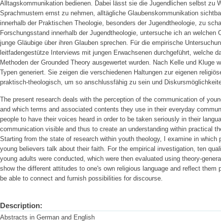
Alltagskommunikation bedienen. Dabei lässt sie die Jugendlichen selbst zu 
Sprachmustern ernst zu nehmen, alltägliche Glaubenskommunikation sichtba
innerhalb der Praktischen Theologie, besonders der Jugendtheologie, zu sc
Forschungsstand innerhalb der Jugendtheologie, untersuche ich an welchen 
junge Gläubige über ihren Glauben sprechen. Für die empirische Untersuchun
leitfadengestütze Interviews mit jungen Erwachsenen durchgeführt, welche da
Methoden der Grounded Theory ausgewertet wurden. Nach Kelle und Kluge w
Typen generiert. Sie zeigen die verschiedenen Haltungen zur eigenen religiös
praktisch-theologisch, um so anschlussfähig zu sein und Diskursmöglichkeite
The present research deals with the perception of the communication of young 
and which terms and associated contents they use in their everyday communic
people to have their voices heard in order to be taken seriously in their lang
communication visible and thus to create an understanding within practical th
Starting from the state of research within youth theology, I examine in which
young believers talk about their faith. For the empirical investigation, ten qual
young adults were conducted, which were then evaluated using theory-genera
show the different attitudes to one's own religious language and reflect them pr
be able to connect and furnish possibilities for discourse.
Description:
Abstracts in German and English