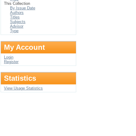
This Collection
By Issue Date
Authors
Titles
Subjects
Advisor
Type
My Account
Login
Register
Statistics
View Usage Statistics