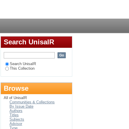
Testament) von der
Login
zungsansatzes und
Search UnisaIR
Search UnisaIR
This Collection
Browse
All of UnisaIR
Communities & Collections
By Issue Date
Authors
Titles
Subjects
Advisor
Type