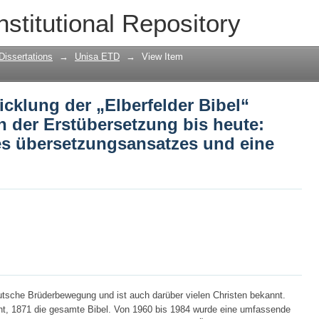
cklung der „Elberfelder Bibel“ (Neues 
nstitutional Repository
heute: eine Untersuchung des überset
gung
Dissertations
→
Unisa ETD
→
View Item
cklung der „Elberfelder Bibel“
n der Erstübersetzung bis heute:
s übersetzungsansatzes und eine
deutsche Brüderbewegung und ist auch darüber vielen Christen bekannt.
t, 1871 die gesamte Bibel. Von 1960 bis 1984 wurde eine umfassende