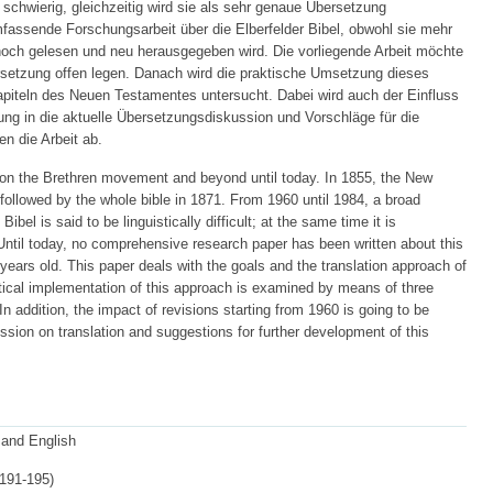
s schwierig, gleichzeitig wird sie als sehr genaue Übersetzung
assende Forschungsarbeit über die Elberfelder Bibel, obwohl sie mehr
noch gelesen und neu herausgegeben wird. Die vorliegende Arbeit möchte
setzung offen legen. Danach wird die praktische Umsetzung dieses
piteln des Neuen Testamentes untersucht. Dabei wird auch der Einfluss
ung in die aktuelle Übersetzungsdiskussion und Vorschläge für die
n die Arbeit ab.
 on the Brethren movement and beyond until today. In 1855, the New
 followed by the whole bible in 1871. From 1960 until 1984, a broad
bel is said to be linguistically difficult; at the same time it is
 Until today, no comprehensive research paper has been written about this
years old. This paper deals with the goals and the translation approach of
ractical implementation of this approach is examined by means of three
n addition, the impact of revisions starting from 1960 is going to be
ussion on translation and suggestions for further development of this
and English
 191-195)