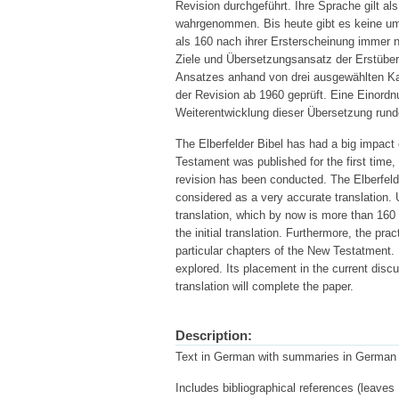
Revision durchgeführt. Ihre Sprache gilt al
wahrgenommen. Bis heute gibt es keine umf
als 160 nach ihrer Ersterscheinung immer 
Ziele und Übersetzungsansatz der Erstüber
Ansatzes anhand von drei ausgewählten Ka
der Revision ab 1960 geprüft. Eine Einordn
Weiterentwicklung dieser Übersetzung runde
The Elberfelder Bibel has had a big impact
Testament was published for the first time,
revision has been conducted. The Elberfeld Bi
considered as a very accurate translation.
translation, which by now is more than 160 
the initial translation. Furthermore, the p
particular chapters of the New Testatment. I
explored. Its placement in the current disc
translation will complete the paper.
Description:
Text in German with summaries in German 
Includes bibliographical references (leaves