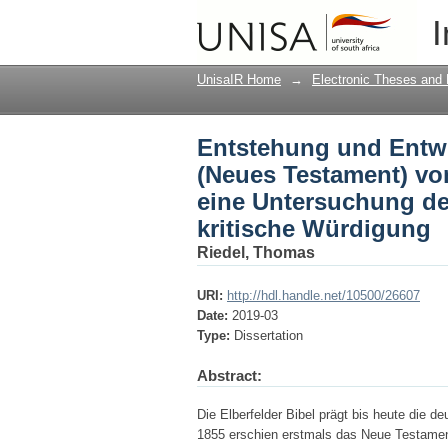
Entstehung und Entwi
I
Erstübersetzung bis 
eine kritische Würdi
UnisaIR Home
→
Electronic Theses and 
Entstehung und Entwi
(Neues Testament) vo
eine Untersuchung de
kritische Würdigung
Riedel, Thomas
URI:
http://hdl.handle.net/10500/26607
Date:
2019-03
Type:
Dissertation
Abstract:
Die Elberfelder Bibel prägt bis heute die 
1855 erschien erstmals das Neue Testamen