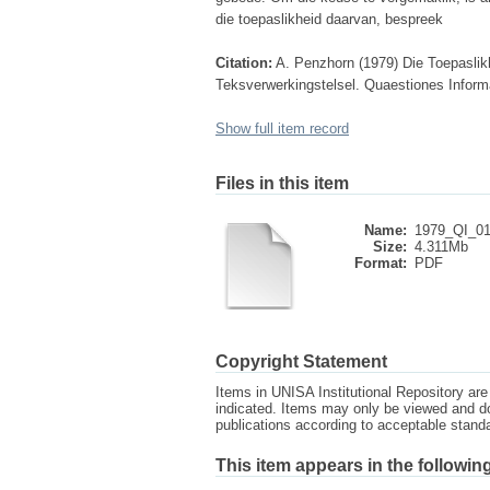
die toepaslikheid daarvan, bespreek
Citation:
A. Penzhorn (1979) Die Toepaslikh
Teksverwerkingstelsel. Quaestiones Inform
Show full item record
Files in this item
Name:
1979_QI_01
Size:
4.311Mb
Format:
PDF
Copyright Statement
Items in UNISA Institutional Repository are 
indicated. Items may only be viewed and d
publications according to acceptable stan
This item appears in the following