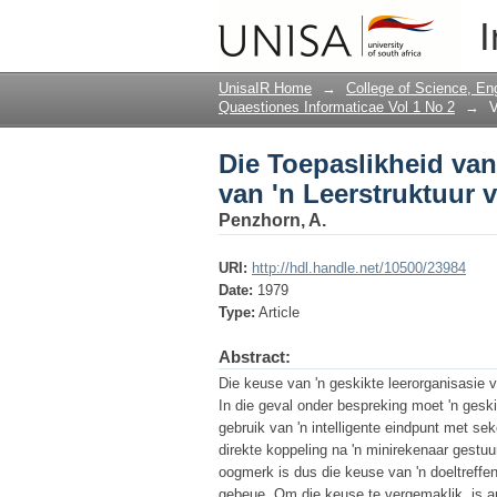
Die Toepaslikheid van 
I
Teksverwerkingstelse
UnisaIR Home
→
College of Science, En
Quaestiones Informaticae Vol 1 No 2
→
V
Die Toepaslikheid van
van 'n Leerstruktuur v
Penzhorn, A.
URI:
http://hdl.handle.net/10500/23984
Date:
1979
Type:
Article
Abstract:
Die keuse van 'n geskikte leerorganisasie vi
In die geval onder bespreking moet 'n geski
gebruik van 'n intelligente eindpunt met se
direkte koppeling na 'n minirekenaar gestuur
oogmerk is dus die keuse van 'n doeltreffen
gebeue. Om die keuse te vergemaklik, is an