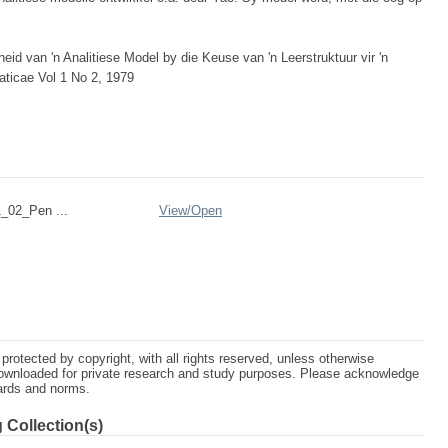
eid van 'n Analitiese Model by die Keuse van 'n Leerstruktuur vir 'n
aticae Vol 1 No 2, 1979
_02_Pen ...
View/
Open
protected by copyright, with all rights reserved, unless otherwise
ownloaded for private research and study purposes. Please acknowledge
dards and norms.
 Collection(s)