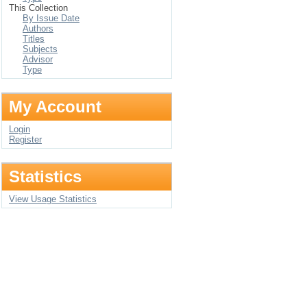
This Collection
By Issue Date
Authors
Titles
Subjects
Advisor
Type
My Account
Login
Register
Statistics
View Usage Statistics