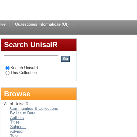
 Leerstruktuur vir 'n
Login
ive
→
Quaestiones Informaticae (QI)
→
Search UnisaIR
Search UnisaIR
This Collection
Browse
All of UnisaIR
Communities & Collections
By Issue Date
Authors
Titles
Subjects
Advisor
Type