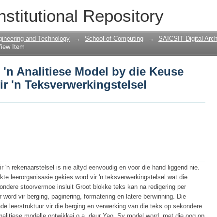
'n Analitiese Model by die Keuse van 'n
nstitutional Repository
l
gineering and Technology
→
School of Computing
→
SAICSIT Digital Arch
iew Item
 'n Analitiese Model by die Keuse
ir 'n Teksverwerkingstelsel
r 'n rekenaarstelsel is nie altyd eenvoudig en voor die hand liggend nie.
kte leerorganisasie gekies word vir 'n teksverwerkingstelsel wat die
kondere stoorvermoe insluit Groot blokke teks kan na redigering per
 word vir berging, paginering, formatering en latere berwinning. Die
de leerstruktuur vir die berging en verwerking van die teks op sekondere
alitiese modelle ontwikkei o.a. deur Yao. Sy model word, met die oog op