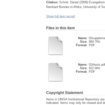
Citation:
Schott, Daniel (2009) Evangelism 
Reinhard Bonnke in Afrika, University of So
Show full item record
Files in this item
Name:
02suppleme
Size:
984.7Kb
Format:
PDF
Name:
01thesis.pd
Size:
922.6Kb
Format:
PDF
Copyright Statement
Items in UNISA Institutional Repository are 
indicated. Items may only be viewed and d