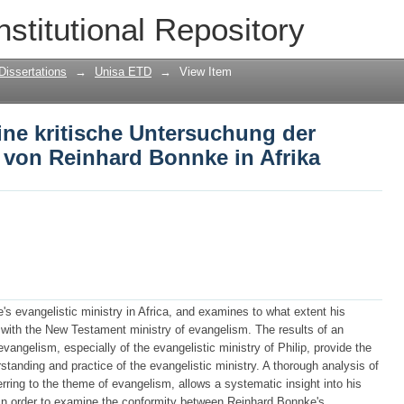
eine kritische Untersuchung der Evangel
nstitutional Repository
frika
Dissertations
→
Unisa ETD
→
View Item
eine kritische Untersuchung der
 von Reinhard Bonnke in Afrika
s evangelistic ministry in Africa, and examines to what extent his
with the New Testament ministry of evangelism. The results of an
vangelism, especially of the evangelistic ministry of Philip, provide the
tanding and practice of the evangelistic ministry. A thorough analysis of
erring to the theme of evangelism, allows a systematic insight into his
. In order to examine the conformity between Reinhard Bonnke's