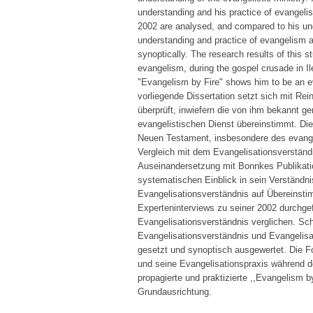
understanding and his practice of evangelism
2002 are analysed, and compared to his und
understanding and practice of evangelism a
synoptically. The research results of this 
evangelism, during the gospel crusade in Il
"Evangelism by Fire" shows him to be an 
vorliegende Dissertation setzt sich mit Re
überprüft, inwiefern die von ihm bekannt 
evangelistischen Dienst übereinstimmt. Di
Neuen Testament, insbesondere des evangel
Vergleich mit dem Evangelisationsverständ
Auseinandersetzung mit Bonnkes Publikati
systematischen Einblick in sein Verständn
Evangelisationsverständnis auf Übereinsti
Experteninterviews zu seiner 2002 durchgef
Evangelisationsverständnis verglichen. S
Evangelisationsverständnis und Evangelisa
gesetzt und synoptisch ausgewertet. Die 
und seine Evangelisationspraxis während der
propagierte und praktizierte ,,Evangelism b
Grundausrichtung.