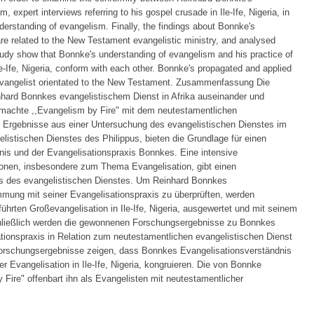
, expert interviews referring to his gospel crusade in Ile-Ife, Nigeria, in
erstanding of evangelism. Finally, the findings about Bonnke's
re related to the New Testament evangelistic ministry, and analysed
study show that Bonnke's understanding of evangelism and his practice of
e-Ife, Nigeria, conform with each other. Bonnke's propagated and applied
evangelist orientated to the New Testament. Zusammenfassung Die
inhard Bonnkes evangelistischem Dienst in Afrika auseinander und
gemachte ,,Evangelism by Fire" mit dem neutestamentlichen
e Ergebnisse aus einer Untersuchung des evangelistischen Dienstes im
istischen Dienstes des Philippus, bieten die Grundlage für einen
nis und der Evangelisationspraxis Bonnkes. Eine intensive
onen, insbesondere zum Thema Evangelisation, gibt einen
is des evangelistischen Dienstes. Um Reinhard Bonnkes
mmung mit seiner Evangelisationspraxis zu überprüften, werden
ührten Großevangelisation in Ile-Ife, Nigeria, ausgewertet und mit seinem
chließlich werden die gewonnenen Forschungsergebnisse zu Bonnkes
tionspraxis in Relation zum neutestamentlichen evangelistischen Dienst
Forschungsergebnisse zeigen, dass Bonnkes Evangelisationsverständnis
 Evangelisation in Ile-Ife, Nigeria, kongruieren. Die von Bonnke
y Fire" offenbart ihn als Evangelisten mit neutestamentlicher