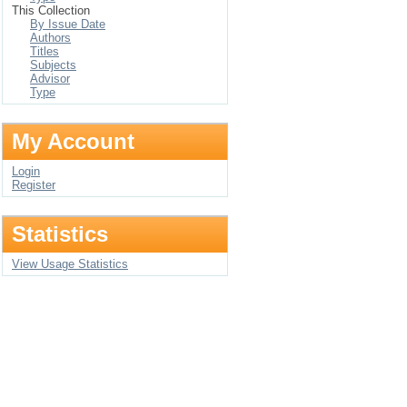
This Collection
By Issue Date
Authors
Titles
Subjects
Advisor
Type
My Account
Login
Register
Statistics
View Usage Statistics