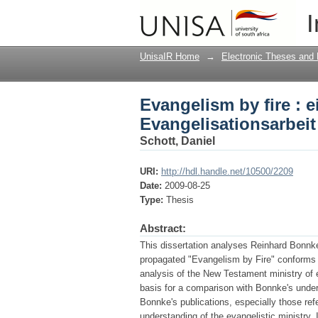
Evangelism by fire : 
I
Reinhard Bonnke in A
UnisaIR Home
→
Electronic Theses and 
Evangelism by fire : 
Evangelisationsarbeit
Schott, Daniel
URI:
http://hdl.handle.net/10500/2209
Date:
2009-08-25
Type:
Thesis
Abstract:
This dissertation analyses Reinhard Bonnke'
propagated "Evangelism by Fire" conforms 
analysis of the New Testament ministry of e
basis for a comparison with Bonnke's unders
Bonnke's publications, especially those ref
understanding of the evangelistic ministry