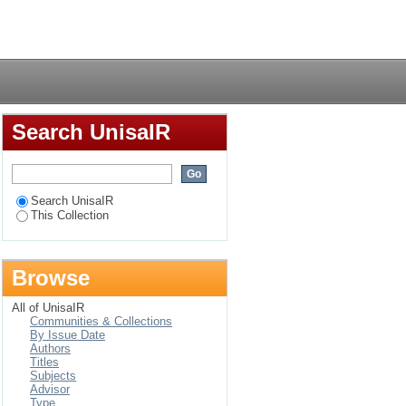
isationsarbeit von
Login
Search UnisaIR
Search UnisaIR
This Collection
Browse
All of UnisaIR
Communities & Collections
By Issue Date
Authors
Titles
Subjects
Advisor
Type