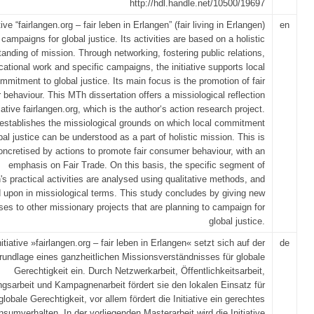
http://hdl.handle.net/10500/19697
tive “fairlangen.org – fair leben in Erlangen” (fair living in Erlangen)
en
campaigns for global justice. Its activities are based on a holistic
anding of mission. Through networking, fostering public relations,
ational work and specific campaigns, the initiative supports local
mmitment to global justice. Its main focus is the promotion of fair
behaviour. This MTh dissertation offers a missiological reflection
tiative fairlangen.org, which is the author‘s action research project.
it establishes the missiological grounds on which local commitment
bal justice can be understood as a part of holistic mission. This is
oncretised by actions to promote fair consumer behaviour, with an
emphasis on Fair Trade. On this basis, the specific segment of
n's practical activities are analysed using qualitative methods, and
d upon in missiological terms. This study concludes by giving new
ses to other missionary projects that are planning to campaign for
global justice.
nitiative »fairlangen.org – fair leben in Erlangen« setzt sich auf der
de
rundlage eines ganzheitlichen Missionsverständnisses für globale
Gerechtigkeit ein. Durch Netzwerkarbeit, Öffentlichkeitsarbeit,
ngsarbeit und Kampagnenarbeit fördert sie den lokalen Einsatz für
globale Gerechtigkeit, vor allem fördert die Initiative ein gerechtes
sumverhalten. In der vorliegenden Masterarbeit wird die Initiative