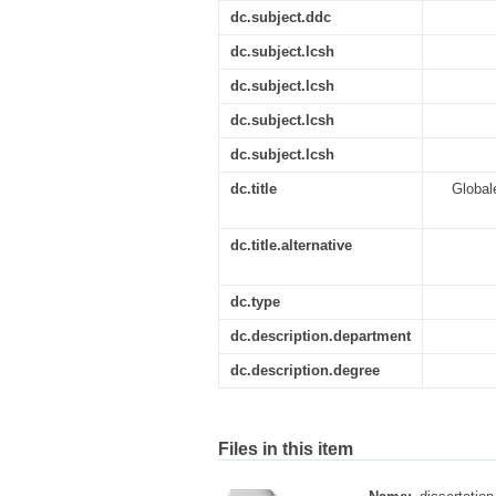
dc.subject.ddc
dc.subject.lcsh
dc.subject.lcsh
dc.subject.lcsh
dc.subject.lcsh
dc.title
Global
dc.title.alternative
dc.type
dc.description.department
dc.description.degree
Files in this item