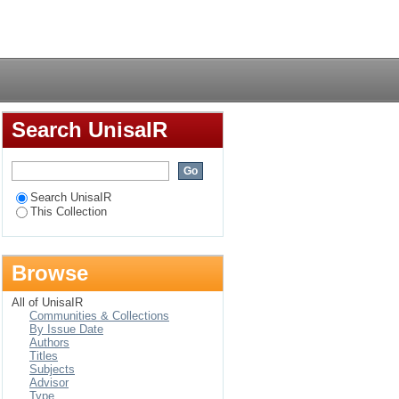
suchung der initiative
Login
Search UnisaIR
Search UnisaIR
This Collection
Browse
All of UnisaIR
Communities & Collections
By Issue Date
Authors
Titles
Subjects
Advisor
Type