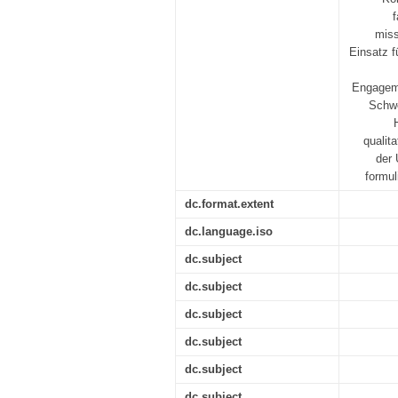
f
miss
Einsatz f
Engageme
Schwe
qualit
der 
formul
dc.format.extent
dc.language.iso
dc.subject
dc.subject
dc.subject
dc.subject
dc.subject
dc.subject