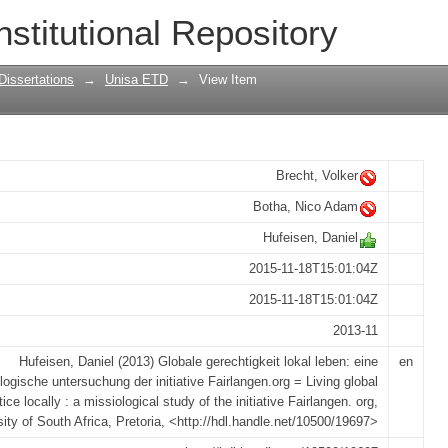
lokal leben : eine missiologische unter
nstitutional Repository
Dissertations
→
Unisa ETD
→
View Item
Brecht, Volker
Botha, Nico Adam
Hufeisen, Daniel
2015-11-18T15:01:04Z
2015-11-18T15:01:04Z
2013-11
Hufeisen, Daniel (2013) Globale gerechtigkeit lokal leben: eine
en
logische untersuchung der initiative Fairlangen.org = Living global
tice locally : a missiological study of the initiative Fairlangen. org,
sity of South Africa, Pretoria, <http://hdl.handle.net/10500/19697>