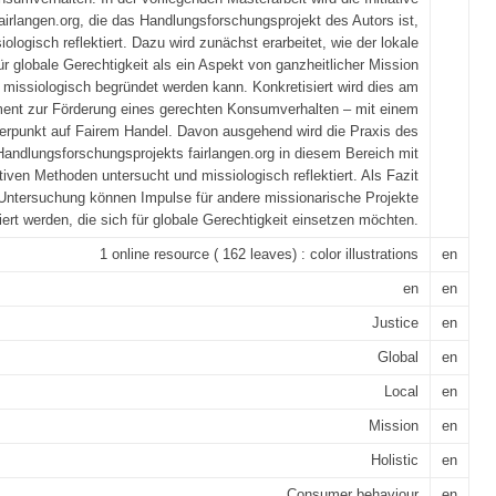
airlangen.org, die das Handlungsforschungsprojekt des Autors ist,
iologisch reflektiert. Dazu wird zunächst erarbeitet, wie der lokale
ür globale Gerechtigkeit als ein Aspekt von ganzheitlicher Mission
missiologisch begründet werden kann. Konkretisiert wird dies am
nt zur Förderung eines gerechten Konsumverhalten – mit einem
rpunkt auf Fairem Handel. Davon ausgehend wird die Praxis des
Handlungsforschungsprojekts fairlangen.org in diesem Bereich mit
ativen Methoden untersucht und missiologisch reflektiert. Als Fazit
Untersuchung können Impulse für andere missionarische Projekte
iert werden, die sich für globale Gerechtigkeit einsetzen möchten.
1 online resource ( 162 leaves) : color illustrations
en
en
en
Justice
en
Global
en
Local
en
Mission
en
Holistic
en
Consumer behaviour
en