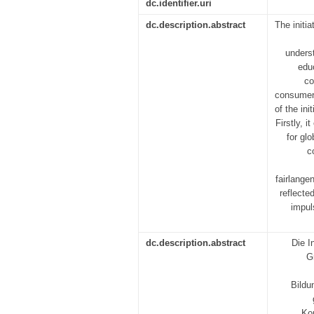
dc.identifier.uri
dc.description.abstract
The initia
underst
educ
co
consumer 
of the ini
Firstly, 
for glo
c
fairlange
reflecte
impul
dc.description.abstract
Die I
G
Bildu
Kon