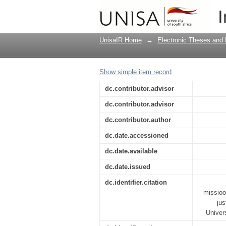
Globale gerechtigkeit 
I
Fairlangen.org
UnisaIR Home
→
Electronic Theses and 
Show simple item record
dc.contributor.advisor
dc.contributor.advisor
dc.contributor.author
dc.date.accessioned
dc.date.available
dc.date.issued
dc.identifier.citation
missioo
jus
Univer