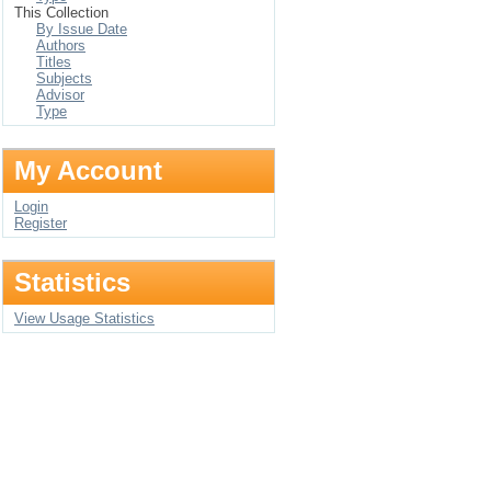
This Collection
By Issue Date
Authors
Titles
Subjects
Advisor
Type
My Account
Login
Register
Statistics
View Usage Statistics