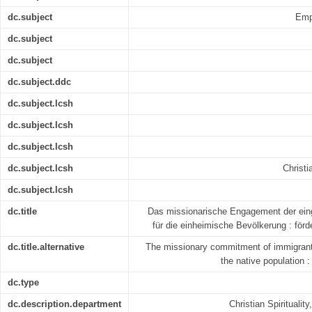
dc.subject
Empi
dc.subject
dc.subject
dc.subject.ddc
dc.subject.lcsh
dc.subject.lcsh
dc.subject.lcsh
dc.subject.lcsh
Christi
dc.subject.lcsh
dc.title
Das missionarische Engagement der ein
für die einheimische Bevölkerung : förd
dc.title.alternative
The missionary commitment of immigrant 
the native population :
dc.type
dc.description.department
Christian Spiritualit