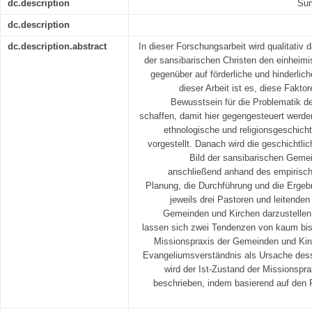
dc.description
Sum
dc.description
dc.description.abstract
In dieser Forschungsarbeit wird qualitati
der sansibarischen Christen den einheim
gegenüber auf förderliche und hinderlic
dieser Arbeit ist es, diese Fakt
Bewusstsein für die Problematik de
schaffen, damit hier gegengesteuert werde
ethnologische und religionsgeschicht
vorgestellt. Danach wird die geschichtli
Bild der sansibarischen Gemei
anschließend anhand des empirisch
Planung, die Durchführung und die Ergebn
jeweils drei Pastoren und leitenden
Gemeinden und Kirchen darzustellen.
lassen sich zwei Tendenzen von kaum bis 
Missionspraxis der Gemeinden und Kirch
Evangeliumsverständnis als Ursache desse
wird der Ist-Zustand der Missionspr
beschrieben, indem basierend auf den