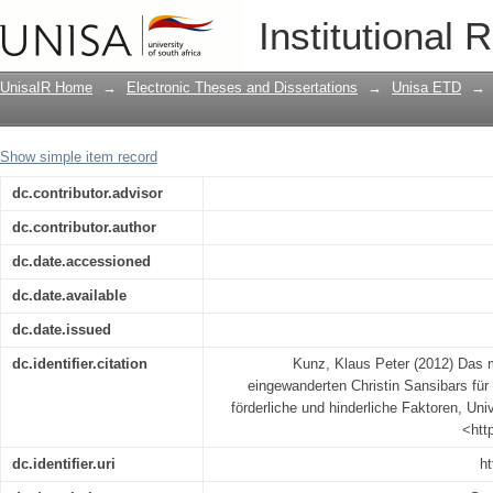
Das missionarische Engagement der ei
Institutional 
einheimische Bevölkerung : förderlich
UnisaIR Home
→
Electronic Theses and Dissertations
→
Unisa ETD
→
Show simple item record
dc.contributor.advisor
dc.contributor.author
dc.date.accessioned
dc.date.available
dc.date.issued
dc.identifier.citation
Kunz, Klaus Peter (2012) Das 
eingewanderten Christin Sansibars für
förderliche und hinderliche Faktoren, Univ
<htt
dc.identifier.uri
ht