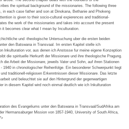
bes the spiritual background of the missionaries. The following three
es, in each case father and son at Dinokana, Bethanie and Phokeng
ention is given to their socio-cultural expierences and traditional-
ates the work of the missionaries and takes into account the present
n it becomes clear what I mean by Inculturation.
schichtliche und -theologische Untersuchung uber die ersten beiden
ter den Batswana in Transvaal. Im ersten Kapitel stelle ich
 lnkulturation vor, aus denen ich Anstosse fur meine eigene Konzeption
bt die spirituelle Herkunft der Missionare und ihre theologische Pragung.
ch die Arbeit der Missionare, jeweils Vater und Sohn, auf ihren Stationen
 1940 in chronologischer Reihenfolge. Ein besonderer Schwerpunkt liegt
 und traditionell-religiosen Erkenntnissen dieser Missionare. Das letzte
sarbeit und beleuchtet sie auf den Hintergrund der gegenwartigen
 in diesem Kapitel wird noch einmal deutlich wie ich Inkulturation
uration des Evangeliums unter den Batswana in Transvaal/SudAfrika am
der Hermansaburger Mission von 1857-1940, University of South Africa,
7>