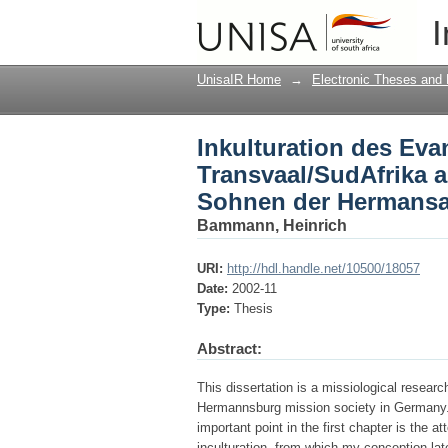
Inkulturation des Ev
I
Beispiel der Arbeit 
1940
UnisaIR Home
→
Electronic Theses and 
Inkulturation des Ev
Transvaal/SudAfrika a
Sohnen der Hermansa
Bammann, Heinrich
URI:
http://hdl.handle.net/10500/18057
Date:
2002-11
Type:
Thesis
Abstract:
This dissertation is a missiological researc
Hermannsburg mission society in Germany. 
important point in the first chapter is the a
inculturation, from which my conception lat