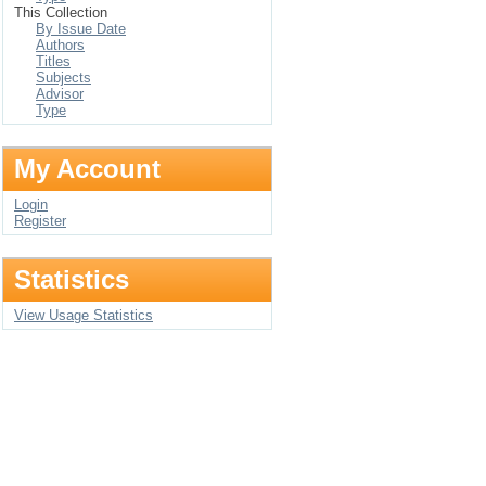
This Collection
By Issue Date
Authors
Titles
Subjects
Advisor
Type
My Account
Login
Register
Statistics
View Usage Statistics