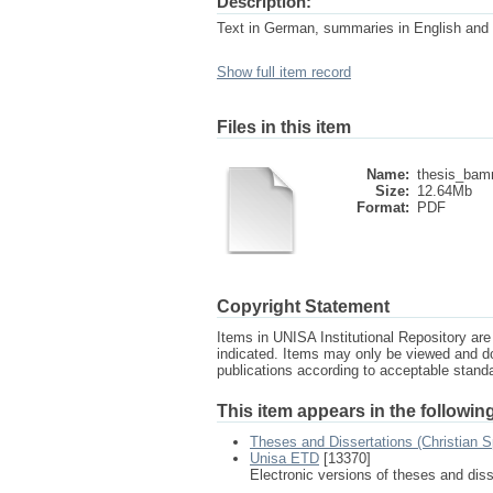
Description:
Text in German, summaries in English an
Show full item record
Files in this item
Name:
thesis_bam
Size:
12.64Mb
Format:
PDF
Copyright Statement
Items in UNISA Institutional Repository are 
indicated. Items may only be viewed and d
publications according to acceptable stan
This item appears in the following
Theses and Dissertations (Christian Sp
Unisa ETD
[13370]
Electronic versions of theses and dis