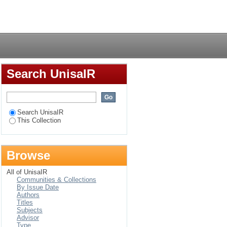
vaal/SudAfrika am
Login
ger Mission von 1857-
Search UnisaIR
Search UnisaIR
This Collection
Browse
All of UnisaIR
Communities & Collections
By Issue Date
Authors
Titles
Subjects
Advisor
Type