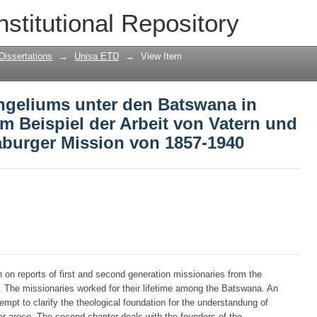
angeliums unter den Batswana in Trans
nstitutional Repository
von Vatern und Sohnen der Hermansabur
Dissertations
→
Unisa ETD
→
View Item
angeliums unter den Batswana in
m Beispiel der Arbeit von Vatern und
burger Mission von 1857-1940
h on reports of first and second generation missionaries from the
The missionaries worked for their lifetime among the Batswana. An
ttempt to clarify the theological foundation for the understandung of
er arose. The second chapter deals with the founders of the