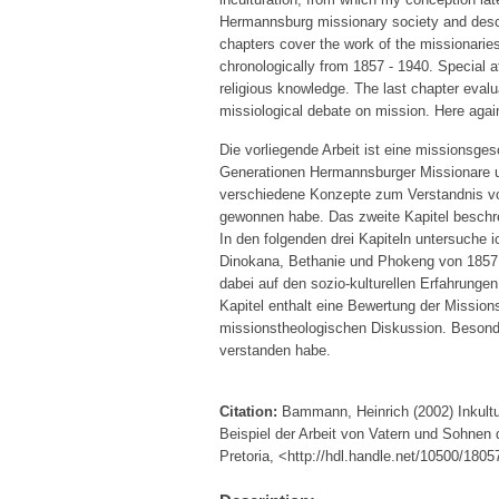
Hermannsburg missionary society and descri
chapters cover the work of the missionari
chronologically from 1857 - 1940. Special att
religious knowledge. The last chapter evalu
missiological debate on mission. Here agai
Die vorliegende Arbeit ist eine missionsge
Generationen Hermannsburger Missionare un
verschiedene Konzepte zum Verstandnis von
gewonnen habe. Das zweite Kapitel beschrei
In den folgenden drei Kapiteln untersuche i
Dinokana, Bethanie und Phokeng von 1857 -
dabei auf den sozio-kulturellen Erfahrungen
Kapitel enthalt eine Bewertung der Mission
missionstheologischen Diskussion. Besonder
verstanden habe.
Citation:
Bammann, Heinrich (2002) Inkult
Beispiel der Arbeit von Vatern und Sohnen 
Pretoria, <http://hdl.handle.net/10500/1805