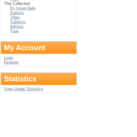
This Collection
By Issue Date
Authors
Titles
Subjects
Advisor
Type
My Account
Login
Register
Statistics
View Usage Statistics