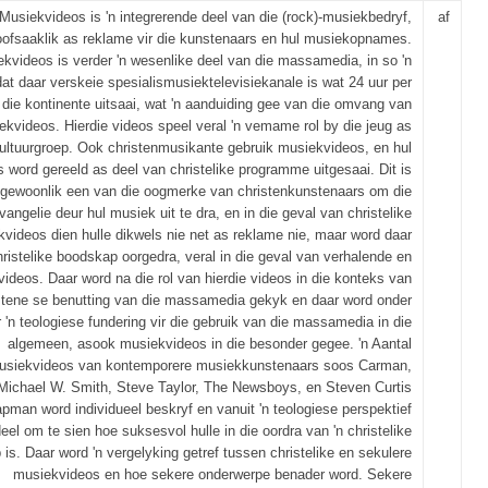
Musiekvideos is 'n integrerende deel van die (rock)-musiekbedryf,
af
oofsaaklik as reklame vir die kunstenaars en hul musiekopnames.
kvideos is verder 'n wesenlike deel van die massamedia, in so 'n
at daar verskeie spesialismusiektelevisiekanale is wat 24 uur per
 die kontinente uitsaai, wat 'n aanduiding gee van die omvang van
ekvideos. Hierdie videos speel veral 'n vemame rol by die jeug as
ultuurgroep. Ook christenmusikante gebruik musiekvideos, en hul
s word gereeld as deel van christelike programme uitgesaai. Dit is
gewoonlik een van die oogmerke van christenkunstenaars om die
vangelie deur hul musiek uit te dra, en in die geval van christelike
videos dien hulle dikwels nie net as reklame nie, maar word daar
hristelike boodskap oorgedra, veral in die geval van verhalende en
ideos. Daar word na die rol van hierdie videos in die konteks van
istene se benutting van die massamedia gekyk en daar word onder
 'n teologiese fundering vir die gebruik van die massamedia in die
algemeen, asook musiekvideos in die besonder gegee. 'n Aantal
usiekvideos van kontemporere musiekkunstenaars soos Carman,
Michael W. Smith, Steve Taylor, The Newsboys, en Steven Curtis
pman word individueel beskryf en vanuit 'n teologiese perspektief
eel om te sien hoe suksesvol hulle in die oordra van 'n christelike
is. Daar word 'n vergelyking getref tussen christelike en sekulere
musiekvideos en hoe sekere onderwerpe benader word. Sekere