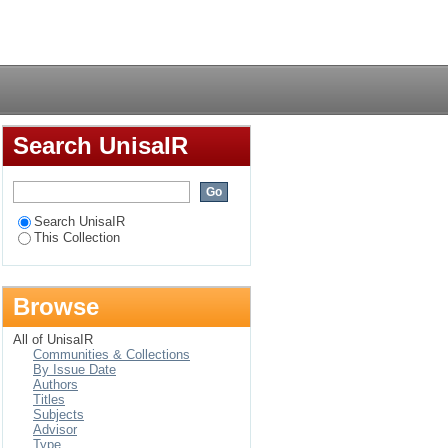
Login
Search UnisaIR
Search UnisaIR
This Collection
Browse
All of UnisaIR
Communities & Collections
By Issue Date
Authors
Titles
Subjects
Advisor
Type