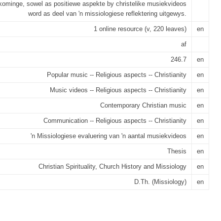
kominge, sowel as positiewe aspekte by christelike musiekvideos
word as deel van 'n missiologiese reflektering uitgewys.
1 online resource (v, 220 leaves)
en
af
246.7
en
Popular music -- Religious aspects -- Christianity
en
Music videos -- Religious aspects -- Christianity
en
Contemporary Christian music
en
Communication -- Religious aspects -- Christianity
en
'n Missiologiese evaluering van 'n aantal musiekvideos
en
Thesis
en
Christian Spirituality, Church History and Missiology
en
D.Th. (Missiology)
en