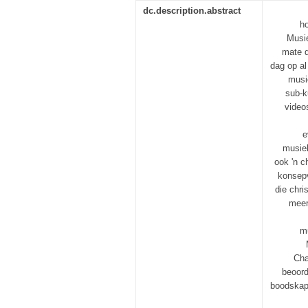
dc.description.abstract
h
Musie
mate d
dag op al
musi
sub-k
video
e
musiek
ook 'n c
konsepv
die chr
meer
m
Cha
beoord
boodskap 