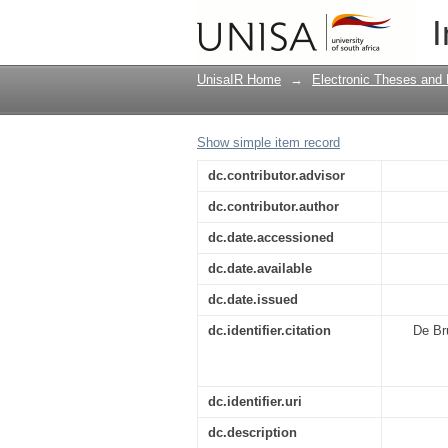
'n Missiologiese eval
I
UnisaIR Home
→
Electronic Theses and 
Show simple item record
dc.contributor.advisor
dc.contributor.author
dc.date.accessioned
dc.date.available
dc.date.issued
dc.identifier.citation
De Br
dc.identifier.uri
dc.description