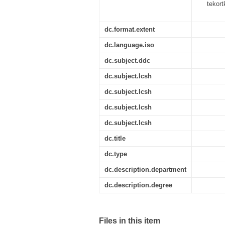
tekort
dc.format.extent
dc.language.iso
dc.subject.ddc
dc.subject.lcsh
dc.subject.lcsh
dc.subject.lcsh
dc.subject.lcsh
dc.title
dc.type
dc.description.department
dc.description.degree
Files in this item