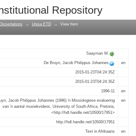
uering van 'n aantal musiekvideos
nstitutional Repository
Dissertations
→
Unisa ETD
→
View Item
Saayman W.
De Bruyn, Jacob Philippus Johannes
en
2015-01-23T04:24:35Z
2015-01-23T04:24:35Z
1996-11
en
uyn, Jacob Philippus Johannes (1996) 'n Missiologiese evaluering
en
van 'n aantal musiekvideos, University of South Africa, Pretoria,
<http://hdl.handle.net/10500/17951>
http://hdl.handle.net/10500/17951
Text in Afrikaans
en