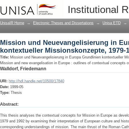
Mission und Neuevangelisierung in Eur
Institutional 
Missionskonzepte, 1979-1992
UnisaIR Home
→
Electronic Theses and Dissertations
→
Unisa ETD
→
Mission und Neuevangelisierung in Eu
kontextueller Missionskonzepte, 1979-
Title:
Mission und Neuevangelisierung in Europa Grundlinien kontextueller M
Mission and new evangelisation in Europe : outlines of contextual concepts 
Walldorf, Friedemann
URI:
http://hdl.handle.net/10500/17840
Date:
1999-05
Type:
Thesis
Abstract:
This thesis analyses the contextual concepts for Mission in Europe as dev
1979 and 1992 by examining their interpretation of European culture and histo
corresponding understandings of mission. The main thrust of the Roman Cath