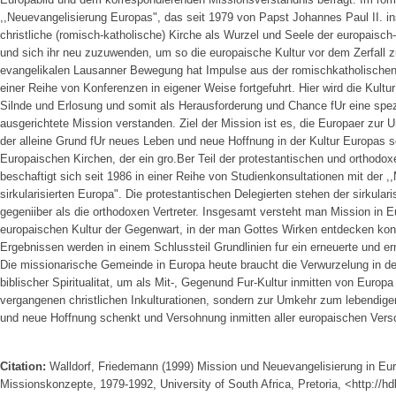
,,Neuevangelisierung Europas", das seit 1979 von Papst Johannes Paul II. ins
christliche (romisch-katholische) Kirche als Wurzel und Seele der europaisc
und sich ihr neu zuzuwenden, um so die europaische Kultur vor dem Zerfall 
evangelikalen Lausanner Bewegung hat Impulse aus der romischkatholischen
einer Reihe von Konferenzen in eigener Weise fortgefuhrt. Hier wird die Kul
Silnde und Erlosung und somit als Herausforderung und Chance fUr eine spezi
ausgerichtete Mission verstanden. Ziel der Mission ist es, die Europaer zur
der alleine Grund fUr neues Leben und neue Hoffnung in der Kultur Europas s
Europaischen Kirchen, der ein gro.Ber Teil der protestantischen und orthodo
beschaftigt sich seit 1986 in einer Reihe von Studienkonsultationen mit der ,
sirkularisierten Europa". Die protestantischen Delegierten stehen der sirkulari
gegeniiber als die orthodoxen Vertreter. Insgesamt versteht man Mission in 
europaischen Kultur der Gegenwart, in der man Gottes Wirken entdecken ko
Ergebnissen werden in einem Schlussteil Grundlinien fur ein erneuerte und er
Die missionarische Gemeinde in Europa heute braucht die Verwurzelung in de
biblischer Spiritualitat, um als Mit-, Gegenund Fur-Kultur inmitten von Europa
vergangenen christlichen Inkulturationen, sondern zur Umkehr zum lebendige
und neue Hoffnung schenkt und Versohnung inmitten aller europaischen Vers
Citation:
Walldorf, Friedemann (1999) Mission und Neuevangelisierung in Eur
Missionskonzepte, 1979-1992, University of South Africa, Pretoria, <http://h