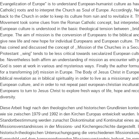
Evangelization of Europe" is to understand European-humanist culture as hav
Catholic) roots and to interpret the Church as Soul of Europe. Accordingly, 
back to the Church in order to keep its culture from ruin and to revitalize it
Movement took some clues from the Roman Catholic concept, but interpreted
European culture is understood in the basic theological tension between ,,bridg
Europe. The aim of mission is the conversion of Europeans to the biblical an
give new life and new hope for individual Europeans and European culture. 
has coined and discussed the concept of ,,Mission of the Churches in a Sec
Protestant ,,wing" tends to be less critical towards secularized European cu
be. Nevertheless both affirm an understanding of mission as encounter with p
God is seen at work in various and mysterious ways. Finally the author form
for a transforming (of) mission in Europe. The Body of Jesus Christ in Europe
biblical revelation as in biblical spirituality in order to live as a missionary a
European culture, and in order to not repeat past european-christian inculturat
Europeans to turn to Jesus Christ to explore fresh ways of life, hope and reco
diversity.
Diese Arbeit fragt nach den theologischen und historischen Grundlinien kontex
wie sie zwischen 1979 und 1992 in den Kirchen Europas entwickelt wurden. In
Standortbestimmung werden zunachst Diskontinuitat und Kontinuitat eines 
Missionsverstandnisses in der Missions- und Kirchengeschichte dargestellt. I
historisch-theologischen Untersuchungsgang die verschiedenen Missionskon
Europabild und dem korrespondierenden Missionsverstandnis befragt. Im ro