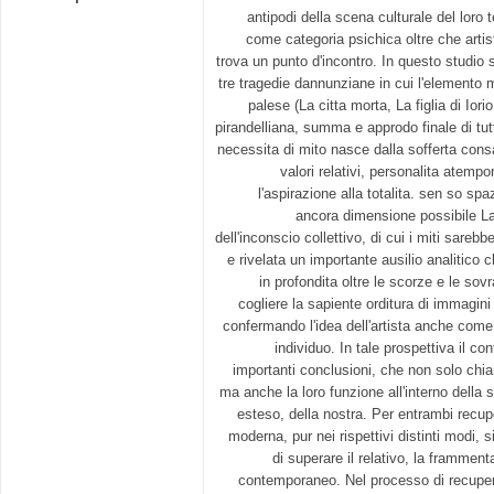
antipodi della scena culturale del loro
come categoria psichica oltre che artist
trova un punto d'incontro. In questo studio s
tre tragedie dannunziane in cui l'elemento 
palese (La citta morta, La figlia di Iorio
pirandelliana, summa e approdo finale di tut
necessita di mito nasce dalla sofferta con
valori relativi, personalita atempo
l'aspirazione alla totalita. sen so spa
ancora dimensione possibile La 
dell'inconscio collettivo, di cui i miti sarebb
e rivelata un importante ausilio analitico
in profondita oltre le scorze e le sovra
cogliere la sapiente orditura di immagini 
confermando l'idea dell'artista anche come
individuo. In tale prospettiva il co
importanti conclusioni, che non solo chiari
ma anche la loro funzione all'interno della s
esteso, della nostra. Per entrambi recupe
moderna, pur nei rispettivi distinti modi,
di superare il relativo, la frammen
contemporaneo. Nel processo di recupero