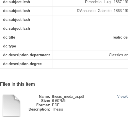
dc.subject.lcsh
Pirandello, Luigi, 1867-193
dc.subject.lcsh
D'Annunzio, Gabriele, 1863-1938
dc.subject.lcsh
dc.subject.lcsh
dc.title
Teatro de
dc.type
dc.description.department
Classics a
dc.description.degree
Files in this item
Name:
thesis_meda_ar.pdf
View/
Size:
6.607Mb
Format:
PDF
Description:
Thesis