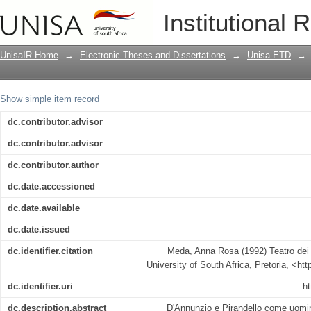
Teatro dei miti in Pirandello e D'Annun
Institutional 
UnisaIR Home
→
Electronic Theses and Dissertations
→
Unisa ETD
→
Show simple item record
dc.contributor.advisor
dc.contributor.advisor
dc.contributor.author
dc.date.accessioned
dc.date.available
dc.date.issued
dc.identifier.citation
Meda, Anna Rosa (1992) Teatro dei m
University of South Africa, Pretoria, <ht
dc.identifier.uri
ht
dc.description.abstract
D'Annunzio e Pirandello come uomini