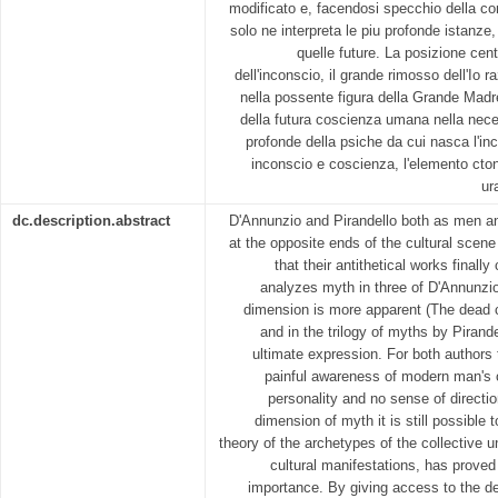
modificato e, facendosi specchio della c
solo ne interpreta le piu profonde istanz
quelle future. La posizione centr
dell'inconscio, il grande rimosso dell'Io
nella possente figura della Grande Madre 
della futura coscienza umana nella necess
profonde della psiche da cui nasca l'inc
inconscio e coscienza, l'elemento ctoni
ur
dc.description.abstract
D'Annunzio and Pirandello both as men an
at the opposite ends of the cultural scene o
that their antithetical works finall
analyzes myth in three of D'Annunzio
dimension is more apparent (The dead ci
and in the trilogy of myths by Pirande
ultimate expression. For both authors 
painful awareness of modern man's cr
personality and no sense of directio
dimension of myth it is still possible 
theory of the archetypes of the collective
cultural manifestations, has proved 
importance. By giving access to the de