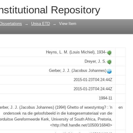
 : 'n ondersoek na die geloofsbeeld in
nstitutional Repository
n die Nederduitse Gereformeerde Kerk
Dissertations
→
Unisa ETD
→
View Item
Heyns, L. M. (Louis Michiel), 1934-
Dreyer, J. S.
Gerber, J. J. (Jacobus Johannes)
2015-01-23T04:24:44Z
2015-01-23T04:24:44Z
1994-11
erber, J. J. (Jacobus Johannes) (1994) Ghetto of woestyntog? : 'n
en
ondersoek na die geloofsbeeld in die kategesemateriaal van die
rduitse Gereformeerde Kerk, University of South Africa, Pretoria,
<http://hdl.handle.net/10500/16840>