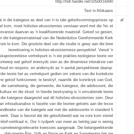
http://hdl.handle.net/10500/16840
Text in Afrikaans
t in die kategese as deel van 'n to tale geloofsvormingsproses op
af
fel kom, moet holisties-ekosistemies verstaan word met die 'hic et
elevansie daarvan as 'n kwalifiserende maatstaf. Geloof so gesien,
in die kategesemateriaal van die Nederduitse Gereformeerde Kerk
vore te kom. Die grootste deel van die studie is gewy aan die bree
teoretisering in holisties-ekosistemiese perspektief. Vanuit 'n
kapsteoretiese vertrekpunt is 'n eie prakties-teologiese teorie oor
 ontwerp wat geloof enersyds sien as die dinamiese interaksie van
houd en respons, en andersyds as 'n aantal perspektiewe daarop.
rdie teorie het as vertrekpunt gedien om sekere van die kontekste
ne geloof funksioneer, te beskryf, naamlik die koninkryk van God,
die samelewing, die gemeente, die kategese, die adolessent, die
kultuur en die skool. In hierdie beskrywing is 'n omvattende teorie
 die kategese daargestel wat dit holisties-ekosistemies sien. Deur
an inhoudsanalise is fasette van die teoriee getoets aan die lesse
handboeke van die kategete wat met die adolessente in standerd 5
 werk. Daar is bevind dat die geloofsbeeld wat na vore kom steriel
itief-vertikaal is. Oor 'n tydperk van meer as twintig jaar is weinig
samelewingsrelevante kwessies aangeraak. Die belangwekkende
dokumente Ras, Volk en Nasie en Kerk en Samelewing het nie