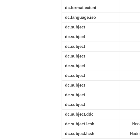
dc.format.extent
dc.language.iso
dc.subject
dc.subject
dc.subject
dc.subject
dc.subject
dc.subject
dc.subject
dc.subject
dc.subject
dc.subject.ddc
dc.subject.lcsh
Nede
dc.subject.lcsh
Neder