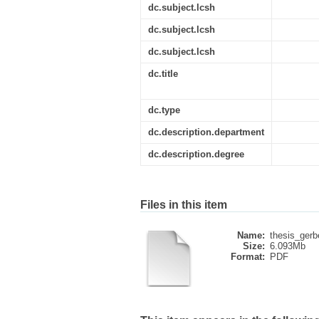
dc.subject.lcsh
dc.subject.lcsh
dc.subject.lcsh
dc.title
dc.type
dc.description.department
dc.description.degree
Files in this item
Name:
thesis_gerbe
Size:
6.093Mb
Format:
PDF