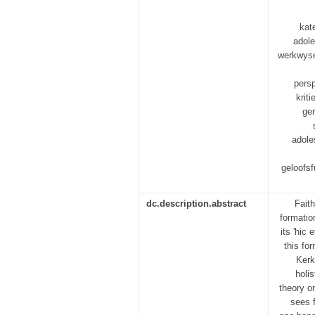
kat
adole
werkwyse
persp
krit
ger
adole
geloofsf
dc.description.abstract
Faith
formatio
its 'hic 
this fo
Kerk
holi
theory on
sees f