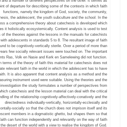
 and a number of different perspectives on the other. It serves as
int of departure for describing some of the contexts in which faith
functions, namely the kingdom of God, society, the community,
hesis, the adolescent, the youth subculture and the school. In the
ess a comprehensive theory about catechesis is developed which
es it holistically ecosystemically. Content analysis is used to test
 of the theories against the lessons in the manuals for catechists
with adolescents in standards 5 to 8. The resultant image of faith
ound to be cognitively-vertically sterile. Over a period of more than
years few socially relevant issues were touched on. The important
ts Ras, Volk en Nasie and Kerk en Samelewing did not function.
n terms of the theory of faith this material for catechesis does not
itate relevant faith in the world in which the adolescent has to have
aith. It is also apparent that content analysis as a method and the
suring instrument used were suitable. Using the theories and the
 investigation the study formulates a number of perspectives from
which catechesis and the lesson material can deal with the critical
dling of the relationship cognitively-affectively-conatively and the
directedness individually-vertically, horizontally-ecclesially and
zontally-socially so that the church does not imprison itself and its
escent members in a dogmatistic ghetto, but shapes them so that
 faith can function independently and relevantly on the way of faith
 the desert of the world with a view to realise the kingdom of God.