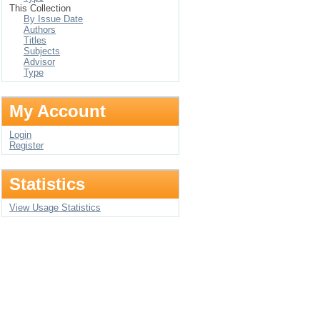
This Collection
By Issue Date
Authors
Titles
Subjects
Advisor
Type
My Account
Login
Register
Statistics
View Usage Statistics