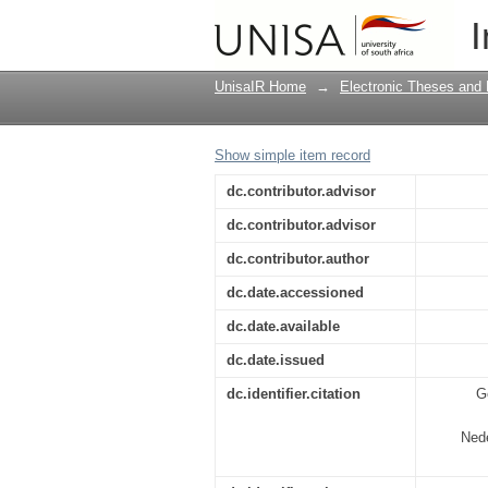
Ghetto of woestyntog?
I
kategesemateriaal va
UnisaIR Home
→
Electronic Theses and 
Show simple item record
dc.contributor.advisor
dc.contributor.advisor
dc.contributor.author
dc.date.accessioned
dc.date.available
dc.date.issued
dc.identifier.citation
G
Nede