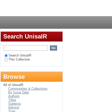
 die
Login
Search UnisaIR
Search UnisaIR
This Collection
Browse
All of UnisaIR
Communities & Collections
By Issue Date
Authors
Titles
Subjects
Advisor
Type