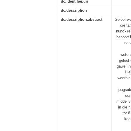
dc.identifier.uri
dc.description
dc.description.abstract
Geloof wa
die ta
nunc'- r
behoort 
na 
wetens
geloof
gawe, in
Hie
waarbin
jeugsub
oor
middel v
in die 
tot 8
kogn