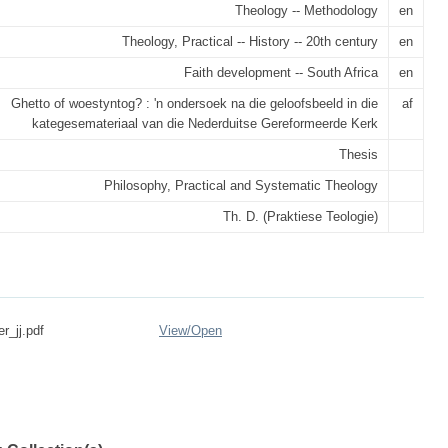
Theology -- Methodology
en
Theology, Practical -- History -- 20th century
en
Faith development -- South Africa
en
Ghetto of woestyntog? : 'n ondersoek na die geloofsbeeld in die
af
kategesemateriaal van die Nederduitse Gereformeerde Kerk
Thesis
Philosophy, Practical and Systematic Theology
Th. D. (Praktiese Teologie)
r_jj.pdf
View/
Open