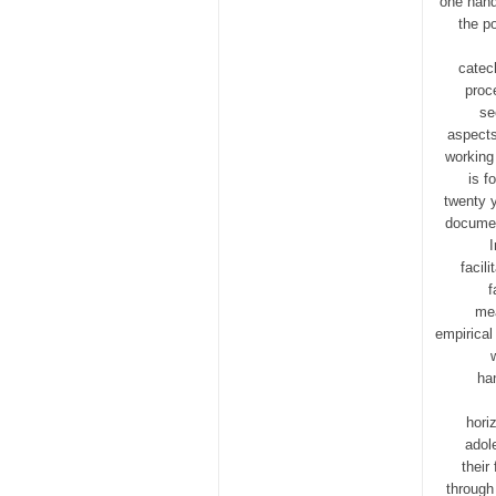
one hand
the po
catec
proc
se
aspects
working 
is f
twenty 
documen
I
facil
f
mea
empirical
han
hori
adol
their
through