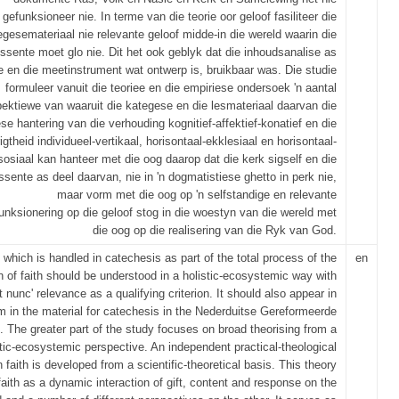
gefunksioneer nie. In terme van die teorie oor geloof fasiliteer die
egesemateriaal nie relevante geloof midde-in die wereld waarin die
ssente moet glo nie. Dit het ook geblyk dat die inhoudsanalise as
 en die meetinstrument wat ontwerp is, bruikbaar was. Die studie
formuleer vanuit die teoriee en die empiriese ondersoek 'n aantal
ektiewe van waaruit die kategese en die lesmateriaal daarvan die
iese hantering van die verhouding kognitief-affektief-konatief en die
igtheid individueel-vertikaal, horisontaal-ekklesiaal en horisontaal-
sosiaal kan hanteer met die oog daarop dat die kerk sigself en die
ssente as deel daarvan, nie in 'n dogmatistiese ghetto in perk nie,
maar vorm met die oog op 'n selfstandige en relevante
unksionering op die geloof stog in die woestyn van die wereld met
die oog op die realisering van die Ryk van God.
 which is handled in catechesis as part of the total process of the
en
n of faith should be understood in a holistic-ecosystemic way with
et nunc' relevance as a qualifying criterion. It should also appear in
rm in the material for catechesis in the Nederduitse Gereformeerde
. The greater part of the study focuses on broad theorising from a
stic-ecosystemic perspective. An independent practical-theological
 faith is developed from a scientific-theoretical basis. This theory
aith as a dynamic interaction of gift, content and response on the