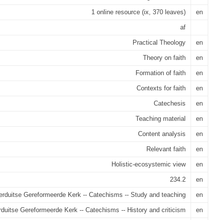
1 online resource (ix, 370 leaves)
en
af
Practical Theology
en
Theory on faith
en
Formation of faith
en
Contexts for faith
en
Catechesis
en
Teaching material
en
Content analysis
en
Relevant faith
en
Holistic-ecosystemic view
en
234.2
en
rduitse Gereformeerde Kerk -- Catechisms -- Study and teaching
en
duitse Gereformeerde Kerk -- Catechisms -- History and criticism
en