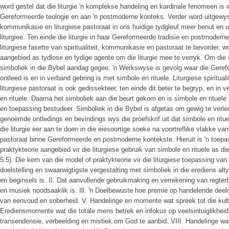
word gestel dat die liturgie 'n komplekse handeling en kardinale fenomeen is 
Gereformeerde teologie en aan 'n postmoderne konteks. Verder word uitgewys dat
kommunikasie en liturgiese pastoraat in ons huidige tydgleuf meer benut en 
liturgiee. Ten einde die liturgie in haar Gereformeerde tradisie en postmodern
liturgiese fasette van spiritualiteit, kommunikasie en pastoraat te bevorder, wo
aangebied as tydlose en tydige agente om die liturgie mee te verryk. Om die 
simboliek in die Bybel aandag gegee. 'n Werkswyse is gevolg waar die Geref
ontleed is en in verband gebring is met simbole en rituele. Liturgiese spiritual
liturgiese pastoraat is ook gedissekteer, ten einde dit beter te begryp, en in v
en rituele. Daarna het simboliek aan die beurt gekom en is simbole en rituele
en toepassing bestudeer. Simboliek in die Bybel is afgetas om gewig te verle
genoemde ontledings en bevindings wys die proefskrif uit dat simbole en rit
die liturgie eer aan te doen in die eiesoortige soeke na voortreflike vlakke van
pastoraat binne Gereformeerde en postmoderne kontekste. Hieruit is 'n toe
praktykteorie aangebied vir die liturgiese gebruik van simbole en rituele as die
5.5). Die kern van die model of praktykteorie vir die liturgiese toepassing van
doelstelling en swaarwigtigste vergestalting met simboliek in die erediens a
en beginsels is. II. Dat aanvullende gebruikmaking en verrekening van regte
en musiek noodsaaklik is. Ill. 'n Doelbewuste hoe premie op handelende deel
van eenvoud en soberheid. V. Handelinge en momente wat spreek tot die kult
Erediensmomente wat die totale mens betrek en infokus op veelsintuiglikheid 
transendensie, verbeelding en mistiek om God te aanbid. VIII. Handelinge wat 