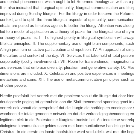
and central phenomenon, which ought to let Reformed theology as well as a 
It is also indicated that liturgical spirituality, liturgical communication and li
improved during Sunday liturgies. For the liturgy in order to serve the Reform
context, and to uplift the three liturgical aspects of spirituality, communicati
rituals are posed as timeless agents to better the liturgy. Attention was also 
led to a model of application as a theory of praxis for the liturgical use of sy
or theory of praxis, is: I. The highest priority in liturgical symbolism will alw
Biblical principles. II. The supplementary use of right-brain components, suc
A high premium on active participation and repetition. IV. An approach of sim
the culture and context of the day. VI. Services that take hold of total pers
corporeality (bodily involvement). i VII. Room for transendence, imagination 
and services that embrace diversity, pluralism and generative variety. IX. Me
dimensions are included. X. Celebration and positive experiences in meetings
metaphors and icons. XII. The use of meta-communicative principles such as a
of other people.
Hierdie proefskrif het vertrek met die probleem vanuit die liturgie dat daar bi
deurlopende poging tot getrouheid aan die Skrif toenemend spanning groei in d
vertrek ook vanuit die perspektief dat die liturgie die hartklop en voedingsaa
waarheen die totale gemeente netwerk en dat die verkondigingsbenadering en 
legitieme plek in die Protestantse liturgiese tradisie het. As teoretiese vertrek
dialogiese kommunikasie gekies saam met kommunikatiewe handelinge ter wi
Christus. In die eerste en laaste hoofstukke word verduidelik wat met die begr