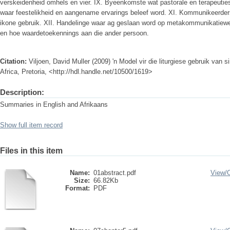
verskeidenheid omhels en vier. IX. Byeenkomste wat pastorale en terapeutie
waar feestelikheid en aangename ervarings beleef word. XI. Kommunikeerders
ikone gebruik. XII. Handelinge waar ag geslaan word op metakommunikatiewe
en hoe waardetoekennings aan die ander persoon.
Citation:
Viljoen, David Muller (2009) 'n Model vir die liturgiese gebruik van s
Africa, Pretoria, <http://hdl.handle.net/10500/1619>
Description:
Summaries in English and Afrikaans
Show full item record
Files in this item
Name:
01abstract.pdf
View/
Size:
66.82Kb
Format:
PDF