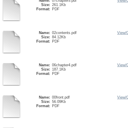
Name:
07chapter5.pdf
View/
Size:
261.1Kb
Format:
PDF
Name:
02contents.pdf
View/
Size:
84.12Kb
Format:
PDF
Name:
06chapter4.pdf
View/
Size:
187.1Kb
Format:
PDF
Name:
00front.pdf
View/
Size:
56.09Kb
Format:
PDF