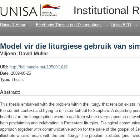
Model vir die liturgiese gebruik van sim
Institutional 
UnisaIR Home
→
Electronic Theses and Dissertations
→
Unisa ETD
→
Model vir die liturgiese gebruik van sim
Viljoen, David Muller
URI:
http://hdl.handle.net/10500/1619
Date:
2009-08-25
Type:
Thesis
Abstract:
This thesis embarked with the problem within the liturgy that tension exists in 
the current context and trying to minister faithful to Scripture. A departing pers
heartbeat in the congregation whereto and from where every aspect is networ
both proclaiming and celebrating in Protestant liturgies. Dialogical communic
approach together with communicative action for the sake of the gospel of Jes
illustrate what is meant with the term liturgy. The problem is stated (and inves