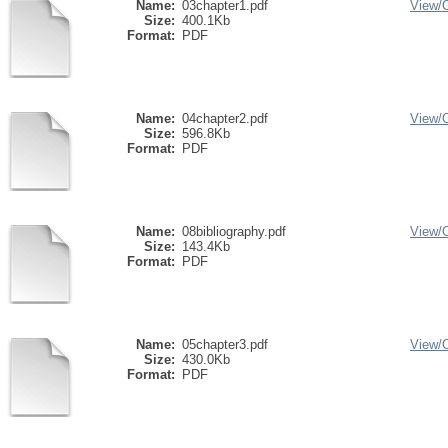
Name:
03chapter1.pdf
View/
Size:
400.1Kb
Format:
PDF
Name:
04chapter2.pdf
View/
Size:
596.8Kb
Format:
PDF
Name:
08bibliography.pdf
View/
Size:
143.4Kb
Format:
PDF
Name:
05chapter3.pdf
View/
Size:
430.0Kb
Format:
PDF