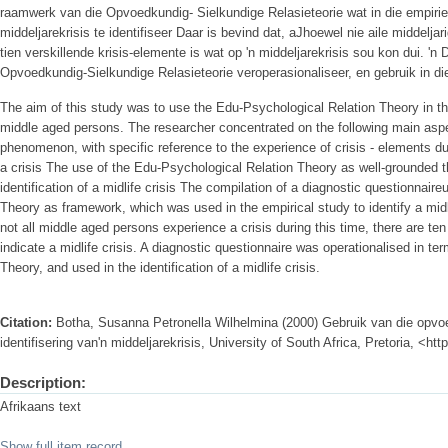
raamwerk van die Opvoedkundig- Sielkundige Relasieteorie wat in die empirie
middeljarekrisis te identifiseer Daar is bevind dat, aJhoewel nie aile middeljar
tien verskillende krisis-elemente is wat op 'n middeljarekrisis sou kon dui. 'n
Opvoedkundig-Sielkundige Relasieteorie veroperasionaliseer, en gebruik in die 
The aim of this study was to use the Edu-Psychological Relation Theory in the i
middle aged persons. The researcher concentrated on the following main asp
phenomenon, with specific reference to the experience of crisis - elements dur
a crisis The use of the Edu-Psychological Relation Theory as well-grounded the
identification of a midlife crisis The compilation of a diagnostic questionnai
Theory as framework, which was used in the empirical study to identify a midli
not all middle aged persons experience a crisis during this time, there are ten
indicate a midlife crisis. A diagnostic questionnaire was operationalised in t
Theory, and used in the identification of a midlife crisis.
Citation:
Botha, Susanna Petronella Wilhelmina (2000) Gebruik van die opvoed
identifisering van'n middeljarekrisis, University of South Africa, Pretoria, <ht
Description:
Afrikaans text
Show full item record