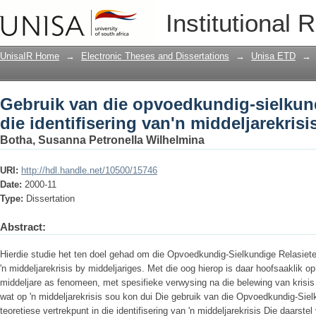
Gebruik van die opvoedkundig-sielkundig
Institutional 
middeljarekrisis
UnisaIR Home
→
Electronic Theses and Dissertations
→
Unisa ETD
→
Gebruik van die opvoedkundig-sielkundi
die identifisering van'n middeljarekrisi
Botha, Susanna Petronella Wilhelmina
URI:
http://hdl.handle.net/10500/15746
Date:
2000-11
Type:
Dissertation
Abstract:
Hierdie studie het ten doel gehad om die Opvoedkundig-Sielkundige Relasieteor
'n middeljarekrisis by middeljariges. Met die oog hierop is daar hoofsaaklik o
middeljare as fenomeen, met spesifieke verwysing na die belewing van krisis
wat op 'n middeljarekrisis sou kon dui Die gebruik van die Opvoedkundig-Sie
teoretiese vertrekpunt in die identifisering van 'n middeljarekrisis Die daarste