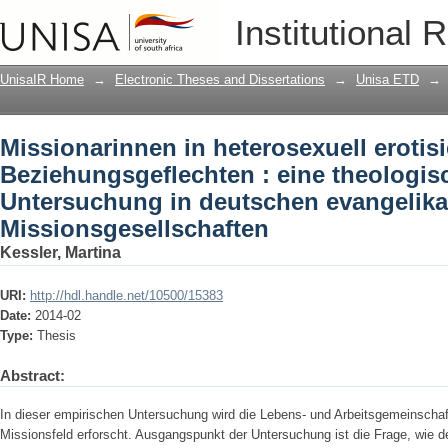
Missionarinnen in heterosexuell erotis
Institutional 
theologisch-soziologische Untersuchu
Missionsgesellschaften
UnisaIR Home
→
Electronic Theses and Dissertations
→
Unisa ETD
→
Missionarinnen in heterosexuell erotisi
Beziehungsgeflechten : eine theologis
Untersuchung in deutschen evangelika
Missionsgesellschaften
Kessler, Martina
URI:
http://hdl.handle.net/10500/15383
Date:
2014-02
Type:
Thesis
Abstract:
In dieser empirischen Untersuchung wird die Lebens- und Arbeitsgemeinschaf
Missionsfeld erforscht. Ausgangspunkt der Untersuchung ist die Frage, wie de