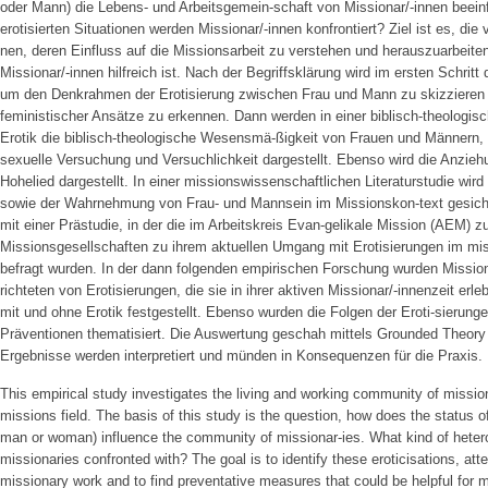
oder Mann) die Lebens- und Arbeitsgemein-schaft von Missionar/-innen beeinf
erotisierten Situationen werden Missionar/-innen konfrontiert? Ziel ist es, di
nen, deren Einfluss auf die Missionsarbeit zu verstehen und herauszuarbeiten
Missionar/-innen hilfreich ist. Nach der Begriffsklärung wird im ersten Schritt
um den Denkrahmen der Erotisierung zwischen Frau und Mann zu skizzieren
feministischer Ansätze zu erkennen. Dann werden in einer biblisch-theologi
Erotik die biblisch-theologische Wesensmä-ßigkeit von Frauen und Männern, 
sexuelle Versuchung und Versuchlichkeit dargestellt. Ebenso wird die Anzie
Hohelied dargestellt. In einer missionswissenschaftlichen Literaturstudie wird
sowie der Wahrnehmung von Frau- und Mannsein im Missionskon-text gesich
mit einer Prästudie, in der die im Arbeitskreis Evan-gelikale Mission (AEM
Missionsgesellschaften zu ihrem aktuellen Umgang mit Erotisierungen im mi
befragt wurden. In der dann folgenden empirischen Forschung wurden Missionar
richteten von Erotisierungen, die sie in ihrer aktiven Missionar/-innenzeit erl
mit und ohne Erotik festgestellt. Ebenso wurden die Folgen der Eroti-sierungen
Präventionen thematisiert. Die Auswertung geschah mittels Grounded Theor
Ergebnisse werden interpretiert und münden in Konsequenzen für die Praxis.
This empirical study investigates the living and working community of missio
missions field. The basis of this study is the question, how does the status o
man or woman) influence the community of missionar-ies. What kind of heteros
missionaries confronted with? The goal is to identify these eroticisations, at
missionary work and to find preventative measures that could be helpful for m