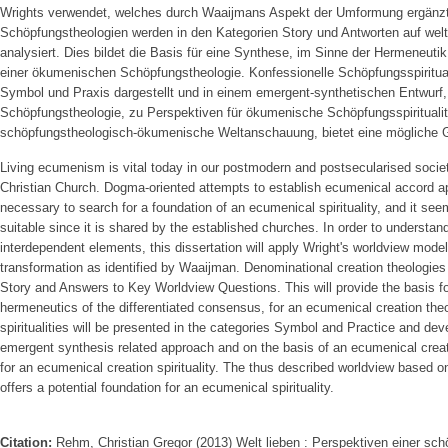
Wrights verwendet, welches durch Waaijmans Aspekt der Umformung ergänzt 
Schöpfungstheologien werden in den Kategorien Story und Antworten auf wel
analysiert. Dies bildet die Basis für eine Synthese, im Sinne der Hermeneuti
einer ökumenischen Schöpfungstheologie. Konfessionelle Schöpfungsspiritual
Symbol und Praxis dargestellt und in einem emergent-synthetischen Entwurf
Schöpfungstheologie, zu Perspektiven für ökumenische Schöpfungsspiritualitä
schöpfungstheologisch-ökumenische Weltanschauung, bietet eine mögliche Gr
Living ecumenism is vital today in our postmodern and postsecularised society,
Christian Church. Dogma-oriented attempts to establish ecumenical accord appe
necessary to search for a foundation of an ecumenical spirituality, and it seems
suitable since it is shared by the established churches. In order to understand
interdependent elements, this dissertation will apply Wright's worldview mod
transformation as identified by Waaijman. Denominational creation theologies 
Story and Answers to Key Worldview Questions. This will provide the basis fo
hermeneutics of the differentiated consensus, for an ecumenical creation the
spiritualities will be presented in the categories Symbol and Practice and deve
emergent synthesis related approach and on the basis of an ecumenical creat
for an ecumenical creation spirituality. The thus described worldview based 
offers a potential foundation for an ecumenical spirituality.
Citation:
Rehm, Christian Gregor (2013) Welt lieben : Perspektiven einer s