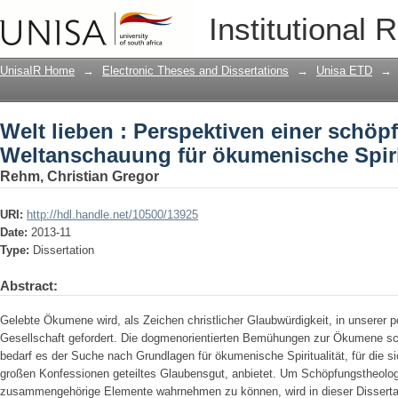
Welt lieben : Perspektiven einer sch
Institutional 
ökumenische Spiritualität
UnisaIR Home
→
Electronic Theses and Dissertations
→
Unisa ETD
→
Welt lieben : Perspektiven einer schö
Weltanschauung für ökumenische Spirit
Rehm, Christian Gregor
URI:
http://hdl.handle.net/10500/13925
Date:
2013-11
Type:
Dissertation
Abstract:
Gelebte Ökumene wird, als Zeichen christlicher Glaubwürdigkeit, in unserer 
Gesellschaft gefordert. Die dogmenorientierten Bemühungen zur Ökumene sch
bedarf es der Suche nach Grundlagen für ökumenische Spiritualität, für die 
großen Konfessionen geteiltes Glaubensgut, anbietet. Um Schöpfungstheologie 
zusammengehörige Elemente wahrnehmen zu können, wird in dieser Dissert