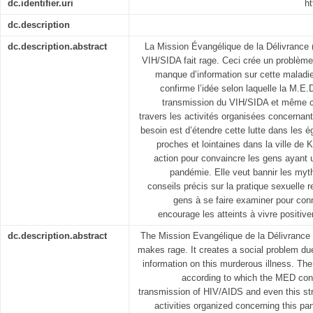
dc.identifier.uri
ht
dc.description
dc.description.abstract
La Mission Évangélique de la Délivrance (
VIH/SIDA fait rage. Ceci crée un problème
manque d’information sur cette maladie 
confirme l’idée selon laquelle la M.E.
transmission du VIH/SIDA et même ce
travers les activités organisées concernan
besoin est d’étendre cette lutte dans les
proches et lointaines dans la ville de
action pour convaincre les gens ayant 
pandémie. Elle veut bannir les myth
conseils précis sur la pratique sexuell
gens à se faire examiner pour conna
encourage les atteints à vivre positiv
dc.description.abstract
The Mission Evangélique de la Délivrance 
makes rage. It creates a social problem due
information on this murderous illness. Th
according to which the MED contr
transmission of HIV/AIDS and even this str
activities organized concerning this p