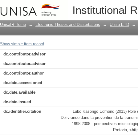
Role de la Mission Evangelique de la D
Institutional 
transmission du VIH/SIDA a Kinshasa, 
UnisaIR Home
→
Electronic Theses and Dissertations
→
Unisa ETD
→
Show simple item record
dc.contributor.advisor
dc.contributor.advisor
dc.contributor.author
dc.date.accessioned
dc.date.available
dc.date.issued
dc.identifier.citation
Lubo Kasongo Edmond (2013) Role d
Delivrance dans la prevention de la trans
1998-2008 : perspectives missiologiq
Pretoria, <ht