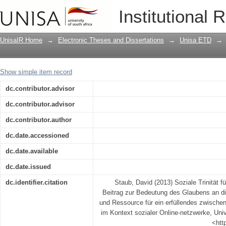
Soziale Trinität für soziale online Net
Institutional 
Glaubens an die soziale Trinität als In
zwischenmenschliches Zusammenleben 
UnisaIR Home
→
Electronic Theses and Dissertations
→
Unisa ETD
→
Show simple item record
dc.contributor.advisor
dc.contributor.advisor
dc.contributor.author
dc.date.accessioned
dc.date.available
dc.date.issued
dc.identifier.citation
Staub, David (2013) Soziale Trinität fü
Beitrag zur Bedeutung des Glaubens an die 
und Ressource für ein erfüllendes zwisc
im Kontext sozialer Online-netzwerke, Unive
<htt