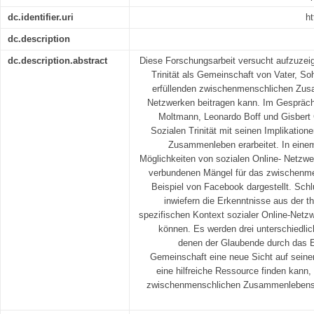
dc.identifier.uri
ht
dc.description
dc.description.abstract
Diese Forschungsarbeit versucht aufzuzeig
Trinität als Gemeinschaft von Vater, S
erfüllenden zwischenmenschlichen Zusa
Netzwerken beitragen kann. Im Gespräch
Moltmann, Leonardo Boff und Gisbert
Sozialen Trinität mit seinen Implikatio
Zusammenleben erarbeitet. In einem
Möglichkeiten von sozialen Online- Netzwe
verbundenen Mängel für das zwischen
Beispiel von Facebook dargestellt. Schl
inwiefern die Erkenntnisse aus der t
spezifischen Kontext sozialer Online-Netz
können. Es werden drei unterschiedlic
denen der Glaubende durch das Ei
Gemeinschaft eine neue Sicht auf seine
eine hilfreiche Ressource finden kann
zwischenmenschlichen Zusammenlebens 