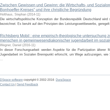
Zwischen Gewissen und Gewinn: die Wirtschafts- und Sozialor
Bonhoeffer-Kreises“ und ihre christliche Begründung
Holthaus, Stephan
(
2014-11
)
Die wirtschaftspolitische Konzeption der Bundesrepublik Deutschland wird s
bezeichnet. Es beruht auf den Prinzipien des Leistungswettbewerbs, geregelt
Richtsberg Mobil : eine empirisch-theologische untersuchung zur
menschen in gemeinwesendiakonischer jugendarbeit im sozial
Wegner, Daniel
(
2016-11
)
In dieser Forschungsarbeit werden Aspekte für die Partizipation älterer
Jugendarbeit im Sozialen Brennpunkt erforscht, um Wege aufzuzeigen, wie 
...
DSpace software
copyright © 2002-2016
DuraSpace
Contact Us
|
Send Feedback