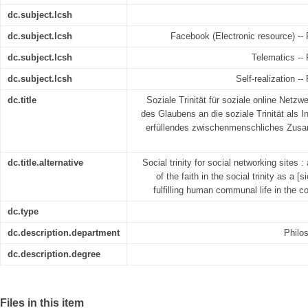
dc.subject.lcsh
dc.subject.lcsh
Facebook (Electronic resource) -- R
dc.subject.lcsh
Telematics -- 
dc.subject.lcsh
Self-realization --
dc.title
Soziale Trinität für soziale online Netzw
des Glaubens an die soziale Trinität als I
erfüllendes zwischenmenschliches Zusa
dc.title.alternative
Social trinity for social networking sites 
of the faith in the social trinity as a [
fulfilling human communal life in the c
dc.type
dc.description.department
Philo
dc.description.degree
Files in this item