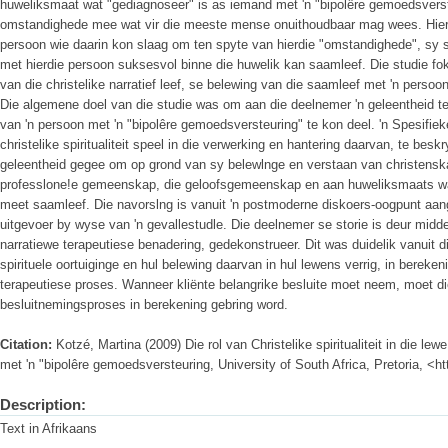
huweliksmaat wat "gediagnoseer" is as iemand met 'n "bipolêre gemoedsverst
omstandighede mee wat vir die meeste mense onuithoudbaar mag wees. Hierdie
persoon wie daarin kon slaag om ten spyte van hierdie "omstandighede", sy s
met hierdie persoon suksesvol binne die huwelik kan saamleef. Die studie fo
van die christelike narratief leef, se belewing van die saamleef met 'n persoo
Die algemene doel van die studie was om aan die deelnemer 'n geleentheid t
van 'n persoon met 'n "bipolêre gemoedsversteuring" te kon deel. 'n Spesifiek
christelike spiritualiteit speel in die verwerking en hantering daarvan, te besk
geleentheid gegee om op grond van sy belewlnge en verstaan van christensk
professlone!e gemeenskap, die geloofsgemeenskap en aan huweliksmaats w
meet saamleef. Die navorslng is vanuit 'n postmoderne diskoers-oogpunt aan
uitgevoer by wyse van 'n gevallestudle. Die deelnemer se storie is deur midde
narratiewe terapeutiese benadering, gedekonstrueer. Dit was duidelik vanuit d
spirituele oortuiginge en hul belewing daarvan in hul lewens verrig, in bereke
terapeutiese proses. Wanneer kliënte belangrike besluite moet neem, moet die
besluitnemingsproses in berekening gebring word.
Citation:
Kotzé, Martina (2009) Die rol van Christelike spiritualiteit in die l
met 'n "bipolêre gemoedsversteuring, University of South Africa, Pretoria, <h
Description:
Text in Afrikaans