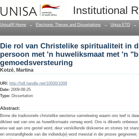
Die rol van Christelike spiritualiteit i
Institutional 
met 'n "bipolêre gemoedsversteuring
UnisaIR Home
→
Electronic Theses and Dissertations
→
Unisa ETD
→
Die rol van Christelike spiritualiteit in 
persoon met 'n huweliksmaat met 'n "b
gemoedsversteuring
Kotzé, Martina
URI:
http://hdl.handle.net/10500/1009
Date:
2009-08-25
Type:
Dissertation
Abstract:
Binne die tradisionele christelike westerse samelewing waarin ons leef is da
dikteer wat van ons as huweliksmaats verwag word. Ons is dikwels onbewus v
eise wat aan ons gestel word, deur verskillende diskoerse en stories tot stan
en omstandlghede van die indiwidu(e) word meestal in die proses geignoreer,