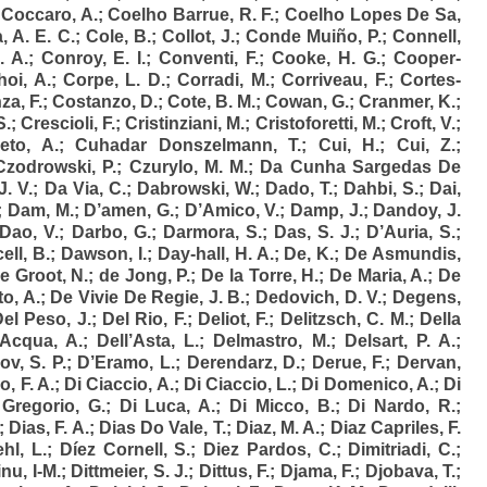
;
Coccaro, A.
;
Coelho Barrue, R. F.
;
Coelho Lopes De Sa,
 A. E. C.
;
Cole, B.
;
Collot, J.
;
Conde Muiño, P.
;
Connell,
. A.
;
Conroy, E. I.
;
Conventi, F.
;
Cooke, H. G.
;
Cooper-
oi, A.
;
Corpe, L. D.
;
Corradi, M.
;
Corriveau, F.
;
Cortes-
za, F.
;
Costanzo, D.
;
Cote, B. M.
;
Cowan, G.
;
Cranmer, K.
;
S.
;
Crescioli, F.
;
Cristinziani, M.
;
Cristoforetti, M.
;
Croft, V.
;
eto, A.
;
Cuhadar Donszelmann, T.
;
Cui, H.
;
Cui, Z.
;
Czodrowski, P.
;
Czurylo, M. M.
;
Da Cunha Sargedas De
. V.
;
Da Via, C.
;
Dabrowski, W.
;
Dado, T.
;
Dahbi, S.
;
Dai,
;
Dam, M.
;
D’amen, G.
;
D’Amico, V.
;
Damp, J.
;
Dandoy, J.
Dao, V.
;
Darbo, G.
;
Darmora, S.
;
Das, S. J.
;
D’Auria, S.
;
ell, B.
;
Dawson, I.
;
Day-hall, H. A.
;
De, K.
;
De Asmundis,
e Groot, N.
;
de Jong, P.
;
De la Torre, H.
;
De Maria, A.
;
De
o, A.
;
De Vivie De Regie, J. B.
;
Dedovich, D. V.
;
Degens,
el Peso, J.
;
Del Rio, F.
;
Deliot, F.
;
Delitzsch, C. M.
;
Della
’Acqua, A.
;
Dell’Asta, L.
;
Delmastro, M.
;
Delsart, P. A.
;
ov, S. P.
;
D’Eramo, L.
;
Derendarz, D.
;
Derue, F.
;
Dervan,
o, F. A.
;
Di Ciaccio, A.
;
Di Ciaccio, L.
;
Di Domenico, A.
;
Di
 Gregorio, G.
;
Di Luca, A.
;
Di Micco, B.
;
Di Nardo, R.
;
;
Dias, F. A.
;
Dias Do Vale, T.
;
Diaz, M. A.
;
Diaz Capriles, F.
ehl, L.
;
Díez Cornell, S.
;
Diez Pardos, C.
;
Dimitriadi, C.
;
nu, I-M.
;
Dittmeier, S. J.
;
Dittus, F.
;
Djama, F.
;
Djobava, T.
;