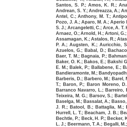
Santos, S. P.
;
Amos, K. R.
;
Ana
Andrean, S. Y.
;
Andreazza, A.
;
An
Antel, C.
;
Anthony, M. T.
;
Antipo
Pozo, J. A.
;
Aparo, M. A.
;
Aperio B
S. J.
;
Arcangeletti, C.
;
Arce, A. T. 
Arnaez, O.
;
Arnold, H.
;
Artoni, G.
Assamagan, K.
;
Astalos, R.
;
Atas
P. A.
;
Augsten, K.
;
Auricchio, S
Azuelos, G.
;
Babal, D.
;
Bachaco
Baer, T. M.
;
Bagnaia, P.
;
Bahmani
Baker, O. K.
;
Bakos, E.
;
Bakshi G
E. M.
;
Balek, P.
;
Ballabene, E.
;
Ba
Bandieramonte, M.
;
Bandyopadhy
Barberis, D.
;
Barbero, M.
;
Barel, 
T.
;
Baron, P.
;
Baron Moreno, D.
Barranco Navarro, L.
;
Barreiro, 
Teixeira, M. G.
;
Barsov, S.
;
Bartel
Baselga, M.
;
Bassalat, A.
;
Basso, 
J. R.
;
Batool, B.
;
Battaglia, M.
;
Hurrell, L. T.
;
Beacham, J. B.
;
Bea
Bechtle, P.
;
Beck, H. P.
;
Becker, 
L. J.
;
Beermann, T. A.
;
Begalli, M.