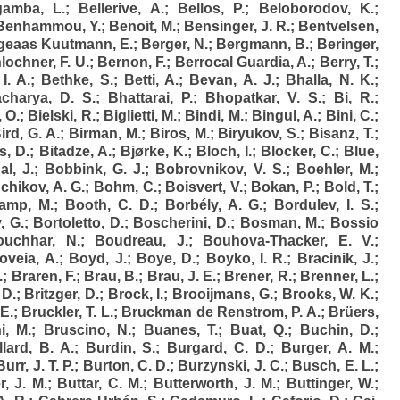
gamba, L.
;
Bellerive, A.
;
Bellos, P.
;
Beloborodov, K.
;
Benhammou, Y.
;
Benoit, M.
;
Bensinger, J. R.
;
Bentvelsen,
geaas Kuutmann, E.
;
Berger, N.
;
Bergmann, B.
;
Beringer,
lochner, F. U.
;
Bernon, F.
;
Berrocal Guardia, A.
;
Berry, T.
;
I. A.
;
Bethke, S.
;
Betti, A.
;
Bevan, A. J.
;
Bhalla, N. K.
;
acharya, D. S.
;
Bhattarai, P.
;
Bhopatkar, V. S.
;
Bi, R.
;
, O.
;
Bielski, R.
;
Biglietti, M.
;
Bindi, M.
;
Bingul, A.
;
Bini, C.
;
ird, G. A.
;
Birman, M.
;
Biros, M.
;
Biryukov, S.
;
Bisanz, T.
;
s, D.
;
Bitadze, A.
;
Bjørke, K.
;
Bloch, I.
;
Blocker, C.
;
Blue,
l, J.
;
Bobbink, G. J.
;
Bobrovnikov, V. S.
;
Boehler, M.
;
hikov, A. G.
;
Bohm, C.
;
Boisvert, V.
;
Bokan, P.
;
Bold, T.
;
amp, M.
;
Booth, C. D.
;
Borbély, A. G.
;
Bordulev, I. S.
;
, G.
;
Bortoletto, D.
;
Boscherini, D.
;
Bosman, M.
;
Bossio
ouchhar, N.
;
Boudreau, J.
;
Bouhova-Thacker, E. V.
;
oveia, A.
;
Boyd, J.
;
Boye, D.
;
Boyko, I. R.
;
Bracinik, J.
;
.
;
Braren, F.
;
Brau, B.
;
Brau, J. E.
;
Brener, R.
;
Brenner, L.
;
 D.
;
Britzger, D.
;
Brock, I.
;
Brooijmans, G.
;
Brooks, W. K.
;
E.
;
Bruckler, T. L.
;
Bruckman de Renstrom, P. A.
;
Brüers,
i, M.
;
Bruscino, N.
;
Buanes, T.
;
Buat, Q.
;
Buchin, D.
;
lard, B. A.
;
Burdin, S.
;
Burgard, C. D.
;
Burger, A. M.
;
Burr, J. T. P.
;
Burton, C. D.
;
Burzynski, J. C.
;
Busch, E. L.
;
r, J. M.
;
Buttar, C. M.
;
Butterworth, J. M.
;
Buttinger, W.
;