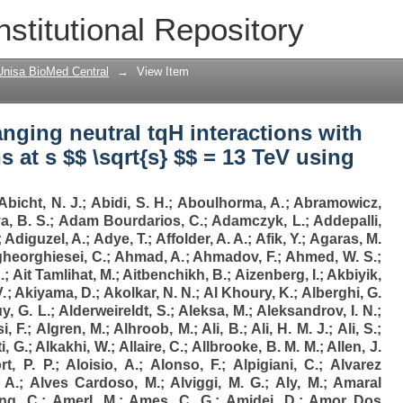
anging neutral tqH interactions with H →
nstitutional Repository
13 TeV using the ATLAS detector
Unisa BioMed Central
→
View Item
anging neutral tqH interactions with
s at s $$ \sqrt{s} $$ = 13 TeV using
Abicht, N. J.
;
Abidi, S. H.
;
Aboulhorma, A.
;
Abramowicz,
a, B. S.
;
Adam Bourdarios, C.
;
Adamczyk, L.
;
Addepalli,
;
Adiguzel, A.
;
Adye, T.
;
Affolder, A. A.
;
Afik, Y.
;
Agaras, M.
heorghiesei, C.
;
Ahmad, A.
;
Ahmadov, F.
;
Ahmed, W. S.
;
.
;
Ait Tamlihat, M.
;
Aitbenchikh, B.
;
Aizenberg, I.
;
Akbiyik,
.
;
Akiyama, D.
;
Akolkar, N. N.
;
Al Khoury, K.
;
Alberghi, G.
y, G. L.
;
Alderweireldt, S.
;
Aleksa, M.
;
Aleksandrov, I. N.
;
i, F.
;
Algren, M.
;
Alhroob, M.
;
Ali, B.
;
Ali, H. M. J.
;
Ali, S.
;
i, G.
;
Alkakhi, W.
;
Allaire, C.
;
Allbrooke, B. M. M.
;
Allen, J.
rt, P. P.
;
Aloisio, A.
;
Alonso, F.
;
Alpigiani, C.
;
Alvarez
 A.
;
Alves Cardoso, M.
;
Alviggi, M. G.
;
Aly, M.
;
Amaral
ng, C.
;
Amerl, M.
;
Ames, C. G.
;
Amidei, D.
;
Amor Dos