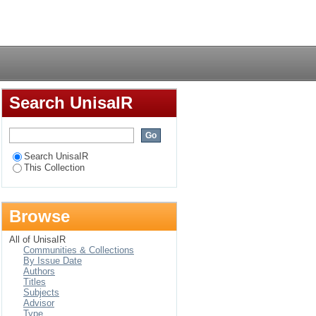
 γγ in pp collisions
Login
Search UnisaIR
Search UnisaIR
This Collection
Browse
All of UnisaIR
Communities & Collections
By Issue Date
Authors
Titles
Subjects
Advisor
Type