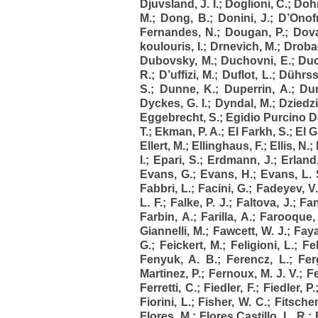
Djuvsland, J. I.
;
Doglioni, C.
;
Dohn
M.
;
Dong, B.
;
Donini, J.
;
D’Onofr
Fernandes, N.
;
Dougan, P.
;
Dova
koulouris, I.
;
Drnevich, M.
;
Drobac
Dubovsky, M.
;
Duchovni, E.
;
Duc
R.
;
D’uffizi, M.
;
Duflot, L.
;
Dührss
S.
;
Dunne, K.
;
Duperrin, A.
;
Dur
Dyckes, G. I.
;
Dyndal, M.
;
Dziedzi
Eggebrecht, S.
;
Egidio Purcino D
T.
;
Ekman, P. A.
;
El Farkh, S.
;
El G
Ellert, M.
;
Ellinghaus, F.
;
Ellis, N.
;
I.
;
Epari, S.
;
Erdmann, J.
;
Erland,
Evans, G.
;
Evans, H.
;
Evans, L. 
Fabbri, L.
;
Facini, G.
;
Fadeyev, V.
L. F.
;
Falke, P. J.
;
Faltova, J.
;
Fan
Farbin, A.
;
Farilla, A.
;
Farooque, 
Giannelli, M.
;
Fawcett, W. J.
;
Faya
G.
;
Feickert, M.
;
Feligioni, L.
;
Fel
Fenyuk, A. B.
;
Ferencz, L.
;
Fer
Martinez, P.
;
Fernoux, M. J. V.
;
Fe
Ferretti, C.
;
Fiedler, F.
;
Fiedler, P.
Fiorini, L.
;
Fisher, W. C.
;
Fitschen
Flores, M.
;
Flores Castillo, L. R.
;