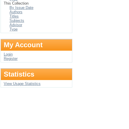
This Collection
By Issue Date
Authors
Titles
Subjects
Advisor
Type
My Account
Login
Register
Statistics
View Usage Statistics