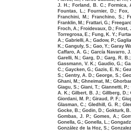
J. H.
;
Forland, B. C.
;
Formica, 
Fountas, L.
;
Fournier, D.
;
Fox, 
Franchini, M.
;
Franchino, S.
;
F
Franklin, M.
;
Frattari, G.
;
Freegard
Froch, A.
;
Froidevaux, D.
;
Frost, 
Torregrosa, E.
;
Fung, K. Y.
;
Furta
A.
;
Gabrielli, A.
;
Gadow, P.
;
Gaglia
K.
;
Ganguly, S.
;
Gao, Y.
;
Garay Wal
Caffaro, A. G.
;
García Navarro, J.
Garelli, N.
;
Garg, D.
;
Garg, R. B.
Gassmann, V. K.
;
Gaudio, G.
;
Ga
C.
;
Gaycken, G.
;
Gazis, E. N.
;
Gea
S.
;
Gentry, A. D.
;
George, S.
;
Geo
Ghani, M.
;
Ghneimat, M.
;
Ghorban
Giagu, S.
;
Giani, T.
;
Giannetti, P.
;
A. K.
;
Gilbert, B. J.
;
Gillberg, D.
;
Giordani, M. P.
;
Giraud, P. F.
;
Giug
Glasman, C.
;
Gledhill, G. R.
;
Gle
Gocke, B.
;
Godin, D.
;
Gokturk, B.
Gombas, J. P.
;
Gomes, A.
;
Gom
Gonella, G.
;
Gonella, L.
;
Gongadze
González de la Hoz, S.
;
Gonzalez