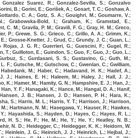
;
Gonzalez Suarez, R.
;
Gonzalez-Sevilla, S.
;
Gonzalvo
orini, B.
;
Gorini, E.
;
Gorišek, A.
;
Gosart, T. C.
;
Goshaw, A.
Gottardo, C. A.
;
Gotz, S. A.
;
Gouighri, M.
;
Goumarre, V.
;
N.
;
Grabowska-Bold, I.
;
Graham, K.
;
Gramstad, E.
;
nt, C. M.
;
Gravila, P. M.
;
Gravili, F. G.
;
Gray, H. M.
;
Greco,
er, P.
;
Grewe, S. G.
;
Grieco, C.
;
Grillo, A. A.
;
Grimm, K.
;
 E.
;
Grosse-Knetter, J.
;
Grud, C.
;
Grundy, J. C.
;
Guan, L.
;
 Rojas, J. G. R.
;
Guerrieri, G.
;
Guescini, F.
;
Gugel, R.
;
n, T.
;
Guilloton, E.
;
Guindon, S.
;
Guo, F.
;
Guo, J.
;
Guo, L.
;
Gurbuz, S.
;
Gurdasani, S. S.
;
Gustavino, G.
;
Guth, M.
;
L. F.
;
Gutsche, M.
;
Gutschow, C.
;
Gwenlan, C.
;
Gwilliam,
;
Habedank, M.
;
Haber, C.
;
Hadavand, H. K.
;
Hadef, A.
;
J. J.
;
Haines, E. H.
;
Haleem, M.
;
Haley, J.
;
Hall, J. J.
;
o, K.
;
Hamer, M.
;
Hamity, G. N.
;
Hampshire, E. J.
;
Han, J.
;
;
Han, Y. F.
;
Hanagaki, K.
;
Hance, M.
;
Hangal, D. A.
;
Hanif,
Hansen, J. B.
;
Hansen, J. D.
;
Hansen, P. H.
;
Hara, K.
;
sha, S.
;
Harris, M. L.
;
Harris, Y. T.
;
Harrison, J.
;
Harrison,
 M.
;
Hartmann, N. M.
;
Hasegawa, Y.
;
Hauser, R.
;
Hawkes,
Y.
;
Hayashida, S.
;
Hayden, D.
;
Hayes, C.
;
Hayes, R. L.
;
d, H. S.
;
He, F.
;
He, M.
;
He, Y.
;
He, Y.
;
Heatley, N. B.
;
ehir, N. D.
;
Heidegger, C.
;
Heidegger, K. K.
;
Heidorn, W.
.
;
Heinlein, J. G.
;
Heinrich, J. J.
;
Heinrich, L.
;
Hejbal, J.
;