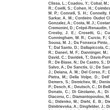
Clissa, L.
;
Coadou, Y.
;
Cobal, M.
R.
;
Coelli, S.
;
Cohen, H.
;
Coimbra,
M. P.
;
Connell, S. H.
;
Connelly, I
Sarkar, A. M.
;
Cordeiro Oudot Ch
Gonzalez, A.
;
Costa, M. J.
;
Costan
Cremonini, D.
;
Crépé-Renaudin, 
Crosby, J. E.
;
Crosetti, G.
;
Cu
Cunningham, W. R.
;
Curcio, F.
;
Sousa, M. J.
;
Da Fonseca Pinto, J
T.
;
Dal Santo, D.
;
Dallapiccola, C.
R.
;
Daneri, M. F.
;
Danninger, M.
;
David, C.
;
Davidek, T.
;
Davis-Purc
R.
;
De Biase, N.
;
De Castro, S.
;
D
Salvo, A.
;
De Sanctis, U.
;
De Sant
J.
;
Deiana, A. M.
;
Del Corso, F.
;
D
Pietra, M.
;
Della Volpe, D.
;
Dell
Demers, S.
;
Demichev, M.
;
Denis
P.
;
Desch, K.
;
Deutsch, C.
;
Di Bell
Donato, C.
;
Di Girolamo, A.
;
Di
Diaconu, C.
;
Diamantopoulou, M.
G.
;
Didenko, M.
;
Diehl, E. B.
;
Di
Dimitrievska, A.
;
Dingfelder, J.
;
Di