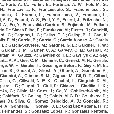
A.
;
Forti, A. C.
;
Fortin, E.
;
Fortman, A. W.
;
Foti, M. G.
;
H.
;
Francavilla, P.
;
Francescato, S.
;
Franchellucci, S.
;
rancis, D.
;
Franco, L.
;
Franco Lima, V.
;
Franconi, L.
;
, A. C.
;
Freund, W. S.
;
Frid, Y. Y.
;
Friend, J.
;
Fritzsche, N.
;
J. A.
;
Fu, Y.
;
Fuenzalida Garrido, S.
;
Fujimoto, M.
;
Fullana
do De Simas Filho, E.
;
Furukawa, M.
;
Fuster, J.
;
Gabrielli,
rdi, G.
;
Gagnon, L. G.
;
Gallas, E. J.
;
Gallop, B. J.
;
Gan, K.
ls, F. M.
;
Garcia, B.
;
García, C.
;
Garcia Alonso, A.
;
Garcia
 E.
;
Garcia-Sciveres, M.
;
Gardner, G. L.
;
Gardner, R. W.
;
;
Gargan, J. M.
;
Garner, C. A.
;
Garvey, C. M.
;
Gaspar, P.
;
utam, V.
;
Gauzzi, P.
;
Gavrilenko, I. L.
;
Gavrilyuk, A.
;
Gay,
nta, A. A.
;
Gee, C. M.
;
Gemme, C.
;
Genest, M. H.
;
Gentile,
rge, W. F.
;
Geralis, T.
;
Gessinger-Befurt, P.
;
Geyik, M. E.
;
ian, K.
;
Ghosal, A.
;
Ghosh, A.
;
Ghosh, A.
;
Giacobbe, B.
;
Giannini, A.
;
Gibson, S. M.
;
Gignac, M.
;
Gil, D. T.
;
Gilbert,
Gilles, G.
;
Gillwald, N. E. K.
;
Ginabat, L.
;
Gingrich, D. M.
;
liarelli, G.
;
Giugni, D.
;
Giuli, F.
;
Gkialas, I.
;
Gladilin, L. K.
;
mža, G.
;
Glisic, M.
;
Gnesi, I.
;
Go, Y.
;
Goblirsch-Kolb, M.
;
;
Goldfarb, S.
;
Golling, T.
;
Gololo, M. G. D.
;
Golubkov, D.
;
es Da Silva, G.
;
Gomez Delegido, A. J.
;
Gonçalo, R.
;
, A.
;
Gonnella, F.
;
Gonski, J. L.
;
González Andana, R. Y.
;
 Fernandez, S.
;
Gonzalez Lopez, R.
;
Gonzalez Renteria,