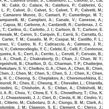
A. R.
;
Cabrera Urbán, S.
;
Cadamuro, L.
;
Caforio, D.
;
Cai,
. M.
;
Cakir, O.
;
Calace, N.
;
Calafiura, P.
;
Calderini, G.
;
 L. P.
;
Calvet, D.
;
Calvet, S.
;
Calvet, T. P.
;
Calvetti, M.
;
;
Camarero Munoz, D.
;
Camarri, P.
;
Camerlingo, M. T.
;
ampanelli, M.
;
Camplani, A.
;
Canale, V.
;
Canesse, A.
;
.
;
Capua, M.
;
Carbone, A.
;
Cardarelli, R.
;
Cardenas, J. C.
, T.
;
Carlino, G.
;
Carlotto, J. I.
;
Carlson, B. T.
;
Carlson, E.
nesale, M.
;
Caron, S.
;
Carquin, E.
;
Carrá, S.
;
Carratta, G.
;
;
Carter, T. M.
;
Casado, M. P.
;
Caspar, M.
;
Castillo, F. L.
;
enez, V.
;
Castro, N. F.
;
Catinaccio, A.
;
Catmore, J. R.
;
i, V.
;
Cekmecelioglu, Y. C.
;
Celebi, E.
;
Celli, F.
;
Centonze,
ueira, A. S.
;
Cerri, A.
;
Cerrito, L.
;
Cerutti, F.
;
Cervato, B.
;
S. A.
;
Chadi, Z.
;
Chakraborty, D.
;
Chan, J.
;
Chan, W. Y.
;
geishvili, B.
;
Charlton, D. G.
;
Charman, T. P.
;
Chatterjee,
hekulaev, S. V.
;
Chelkov, G. A.
;
Chen, A.
;
Chen, B.
;
Chen,
Chen, J.
;
Chen, M.
;
Chen, S.
;
Chen, S. J.
;
Chen, X.
;
Chen,
, H. C.
;
Cheong, S.
;
Cheplakov, A.
;
Cheremushkina, E.
;
oursli, R.
;
Cheu, E.
;
Cheung, K.
;
Chevalier, L.
;
Chiarella,
iodini, G.
;
Chisholm, A. S.
;
Chitan, A.
;
Chitishvili, M.
;
, A. R.
;
Chou, Y.
;
Chow, E. Y. S.
;
Chowdhury, T.
;
Chu, K.
J.
;
Chwastowski, J. J.
;
Cieri, D.
;
Ciesla, K. M.
;
Cindro, V.
;
H.
;
Citterio, M.
;
Ciubotaru, D. A.
;
Ciungu, B. M.
;
Clark, A.
;
olumbie, J. M.
;
Clawson, S. E.
;
Clement, C.
;
Clercx, J.
;