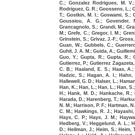
C.
;
Gonzalez Rodrigues, M. V.
Rodriguez, G. R.
;
Goossens, L.
;
G
T.
;
Gostkin, M. I.
;
Goswami, S.
;
Goussiou, A. G.
;
Govender, 
Grancagnolo, S.
;
Grandi, M.
;
Gra
M.
;
Grefe, C.
;
Gregor, I. M.
;
Greni
Grinstein, S.
;
Grivaz, J.-F.
;
Gross,
Guan, W.
;
Gubbels, C.
;
Guerrero
Guhit, J. A. M.
;
Guida, A.
;
Guillemi
Guo, Y.
;
Gupta, R.
;
Gupta, R.
;
Gutierrez, P.
;
Gutierrez Zagazeta, 
C. B.
;
Haaland, E. S.
;
Haas, A.
Hadzic, S.
;
Hagan, A. I.
;
Hahn, 
Hallewell, G. D.
;
Halser, L.
;
Haman
Han, K.
;
Han, L.
;
Han, L.
;
Han, S.
H.
;
Hank, M. D.
;
Hankache, R.
;
Harada, D.
;
Harenberg, T.
;
Harku
N. M.
;
Harrison, P. F.
;
Hartman, N.
C. M.
;
Hawkings, R. J.
;
Hayashi, 
Hays, C. P.
;
Hays, J. M.
;
Haywar
Hedberg, V.
;
Heggelund, A. L.
;
H
D.
;
Heilman, J.
;
Heim, S.
;
Heim, T