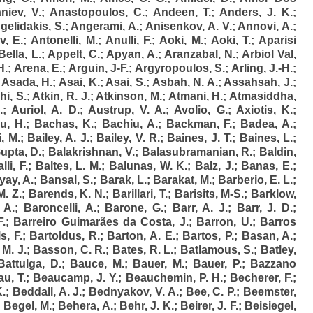
niev, V.
;
Anastopoulos, C.
;
Andeen, T.
;
Anders, J. K.
;
gelidakis, S.
;
Angerami, A.
;
Anisenkov, A. V.
;
Annovi, A.
;
v, E.
;
Antonelli, M.
;
Anulli, F.
;
Aoki, M.
;
Aoki, T.
;
Aparisi
ella, L.
;
Appelt, C.
;
Apyan, A.
;
Aranzabal, N.
;
Arbiol Val,
H.
;
Arena, E.
;
Arguin, J-F.
;
Argyropoulos, S.
;
Arling, J.-H.
;
;
Asada, H.
;
Asai, K.
;
Asai, S.
;
Asbah, N. A.
;
Assahsah, J.
;
hi, S.
;
Atkin, R. J.
;
Atkinson, M.
;
Atmani, H.
;
Atmasiddha,
.
;
Auriol, A. D.
;
Austrup, V. A.
;
Avolio, G.
;
Axiotis, K.
;
u, H.
;
Bachas, K.
;
Bachiu, A.
;
Backman, F.
;
Badea, A.
;
, M.
;
Bailey, A. J.
;
Bailey, V. R.
;
Baines, J. T.
;
Baines, L.
;
upta, D.
;
Balakrishnan, V.
;
Balasubramanian, R.
;
Baldin,
lli, F.
;
Baltes, L. M.
;
Balunas, W. K.
;
Balz, J.
;
Banas, E.
;
ay, A.
;
Bansal, S.
;
Barak, L.
;
Barakat, M.
;
Barberio, E. L.
;
M. Z.
;
Barends, K. N.
;
Barillari, T.
;
Barisits, M-S.
;
Barklow,
 A.
;
Baroncelli, A.
;
Barone, G.
;
Barr, A. J.
;
Barr, J. D.
;
F.
;
Barreiro Guimarães da Costa, J.
;
Barron, U.
;
Barros
s, F.
;
Bartoldus, R.
;
Barton, A. E.
;
Bartos, P.
;
Basan, A.
;
M. J.
;
Basson, C. R.
;
Bates, R. L.
;
Batlamous, S.
;
Batley,
Battulga, D.
;
Bauce, M.
;
Bauer, M.
;
Bauer, P.
;
Bazzano
u, T.
;
Beaucamp, J. Y.
;
Beauchemin, P. H.
;
Becherer, F.
;
K.
;
Beddall, A. J.
;
Bednyakov, V. A.
;
Bee, C. P.
;
Beemster,
;
Begel, M.
;
Behera, A.
;
Behr, J. K.
;
Beirer, J. F.
;
Beisiegel,