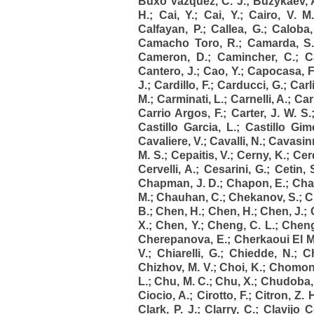
Buxo Vazquez, C. J.
;
Buzykaev, 
H.
;
Cai, Y.
;
Cai, Y.
;
Cairo, V. M
Calfayan, P.
;
Callea, G.
;
Caloba,
Camacho Toro, R.
;
Camarda, S.
Cameron, D.
;
Camincher, C.
;
C
Cantero, J.
;
Cao, Y.
;
Capocasa, F
J.
;
Cardillo, F.
;
Carducci, G.
;
Carli
M.
;
Carminati, L.
;
Carnelli, A.
;
Car
Carrio Argos, F.
;
Carter, J. W. S.
Castillo Garcia, L.
;
Castillo Gim
Cavaliere, V.
;
Cavalli, N.
;
Cavasinn
M. S.
;
Cepaitis, V.
;
Cerny, K.
;
Cerq
Cervelli, A.
;
Cesarini, G.
;
Cetin, 
Chapman, J. D.
;
Chapon, E.
;
Char
M.
;
Chauhan, C.
;
Chekanov, S.
;
C
B.
;
Chen, H.
;
Chen, H.
;
Chen, J.
;
X.
;
Chen, Y.
;
Cheng, C. L.
;
Cheng
Cherepanova, E.
;
Cherkaoui El M
V.
;
Chiarelli, G.
;
Chiedde, N.
;
Ch
Chizhov, M. V.
;
Choi, K.
;
Chomont
L.
;
Chu, M. C.
;
Chu, X.
;
Chudoba, 
Ciocio, A.
;
Cirotto, F.
;
Citron, Z. 
Clark, P. J.
;
Clarry, C.
;
Clavijo C