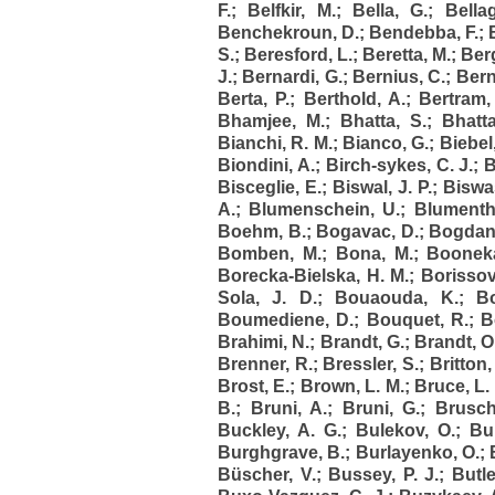
F.
;
Belfkir, M.
;
Bella, G.
;
Bella
Benchekroun, D.
;
Bendebba, F.
;
S.
;
Beresford, L.
;
Beretta, M.
;
Ber
J.
;
Bernardi, G.
;
Bernius, C.
;
Bern
Berta, P.
;
Berthold, A.
;
Bertram, 
Bhamjee, M.
;
Bhatta, S.
;
Bhatt
Bianchi, R. M.
;
Bianco, G.
;
Biebel
Biondini, A.
;
Birch-sykes, C. J.
;
B
Bisceglie, E.
;
Biswal, J. P.
;
Biswa
A.
;
Blumenschein, U.
;
Blumentha
Boehm, B.
;
Bogavac, D.
;
Bogdanc
Bomben, M.
;
Bona, M.
;
Boonek
Borecka-Bielska, H. M.
;
Borissov
Sola, J. D.
;
Bouaouda, K.
;
B
Boumediene, D.
;
Bouquet, R.
;
B
Brahimi, N.
;
Brandt, G.
;
Brandt, O
Brenner, R.
;
Bressler, S.
;
Britton,
Brost, E.
;
Brown, L. M.
;
Bruce, L. 
B.
;
Bruni, A.
;
Bruni, G.
;
Brusch
Buckley, A. G.
;
Bulekov, O.
;
Bul
Burghgrave, B.
;
Burlayenko, O.
;
Büscher, V.
;
Bussey, P. J.
;
Butle