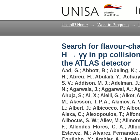
Search for flavour-ch
I
at s $$ \sqrt{s} $$ = 
UnisaIR Home
→
Work in Progress
→
Search for flavour-ch
H → γγ in pp collision
the ATLAS detector
Aad, G.
;
Abbott, B.
;
Abeling, K.
;
H.
;
Abreu, H.
;
Abulaiti, Y.
;
Achary
S. V.
;
Addison, M. J.
;
Adelman, J.
N.
;
Agarwala, J.
;
Aggarwal, A.
;
Ag
Ahuja, S.
;
Ai, X.
;
Aielli, G.
;
Aikot, A
M.
;
Åkesson, T. P. A.
;
Akimov, A. V
L.
;
Albert, J.
;
Albicocco, P.
;
Albou
Alexa, C.
;
Alexopoulos, T.
;
Alfons
Alibocus, S. W.
;
Aliev, M.
;
Alimont
F.
;
Allendes Flores, C. A.
;
Allpo
Estevez, M.
;
Alvarez Fernandez,
Coutinho, Y.
;
Ambler, A.
;
Amelu