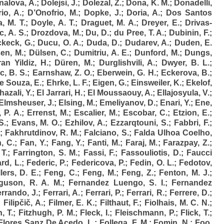
alova, A.
;
Dolejsi, J.
;
Dolezal, Z.
;
Dona, K. M.
;
Donadelli,
io, A.
;
D’Onofrio, M.
;
Dopke, J.
;
Doria, A.
;
Dos Santos
, M. T.
;
Doyle, A. T.
;
Draguet, M. A.
;
Dreyer, E.
;
Drivas-
, A. S.
;
Drozdova, M.
;
Du, D.
;
du Pree, T. A.
;
Dubinin, F.
;
keck, G.
;
Ducu, O. A.
;
Duda, D.
;
Dudarev, A.
;
Duden, E.
en, M.
;
Dülsen, C.
;
Dumitriu, A. E.
;
Dunford, M.
;
Dungs,
an Yildiz, H.
;
Düren, M.
;
Durglishvili, A.
;
Dwyer, B. L.
;
c, B. S.
;
Earnshaw, Z. O.
;
Eberwein, G. H.
;
Eckerova, B.
;
e Souza, E.
;
Ehrke, L. F.
;
Eigen, G.
;
Einsweiler, K.
;
Ekelof,
hazali, Y.
;
El Jarrari, H.
;
El Moussaouy, A.
;
Ellajosyula, V.
;
Elmsheuser, J.
;
Elsing, M.
;
Emeliyanov, D.
;
Enari, Y.
;
Ene,
 P. A.
;
Errenst, M.
;
Escalier, M.
;
Escobar, C.
;
Etzion, E.
;
S.
;
Evans, M. O.
;
Ezhilov, A.
;
Ezzarqtouni, S.
;
Fabbri, F.
;
;
Fakhrutdinov, R. M.
;
Falciano, S.
;
Falda Ulhoa Coelho,
, C.
;
Fan, Y.
;
Fang, Y.
;
Fanti, M.
;
Faraj, M.
;
Farazpay, Z.
;
T.
;
Farrington, S. M.
;
Fassi, F.
;
Fassouliotis, D.
;
Faucci
rd, L.
;
Federic, P.
;
Federicova, P.
;
Fedin, O. L.
;
Fedotov,
lers, D. E.
;
Feng, C.
;
Feng, M.
;
Feng, Z.
;
Fenton, M. J.
;
guson, R. A. M.
;
Fernandez Luengo, S. I.
;
Fernandez
rrando, J.
;
Ferrari, A.
;
Ferrari, P.
;
Ferrari, R.
;
Ferrere, D.
;
;
Filipčič, A.
;
Filmer, E. K.
;
Filthaut, F.
;
Fiolhais, M. C. N.
;
, T.
;
Fitzhugh, P. M.
;
Fleck, I.
;
Fleischmann, P.
;
Flick, T.
;
Flores Sanz De Acedo, L.
;
Follega, F. M.
;
Fomin, N.
;
Foo,